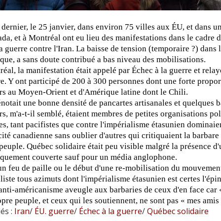
dernier, le 25 janvier, dans environ 75 villes aux ÉU, et dans 
da, et à Montréal ont eu lieu des manifestations dans le cadre 
a guerre contre l'Iran. La baisse de tension (temporaire ?) dans la
ique, a sans doute contribué a bas niveau des mobilisations.
éal, la manifestation était appelé par Échec à la guerre et rel
re. Y ont participé de 200 à 300 personnes dont une forte propo
urs au Moyen-Orient et d'Amérique latine dont le Chili.
́notait une bonne densité de pancartes artisanales et quelques ban
rs, m'a-t-il semblé, étaient membres de petites organisations pol
es, tant pacifistes que contre l'impérialisme étasunien dominai
ité canadienne sans oublier d'autres qui critiquaient la barbar
euple. Québec solidaire était peu visible malgré la présence d'u
iquement couverte sauf pour un média anglophone.
un feu de paille ou le début d'une re-mobilisation du mouvement
aliste tous azimuts dont l'impérialisme étasunien est certes l'é
it anti-américanisme aveugle aux barbaries de ceux d'en face ca
opre peuple, et ceux qui les soutiennent, ne sont pas « mes amis 
és :
Iran
/
ÉU. guerre
/
Échec à la guerre
/
Québec solidaire