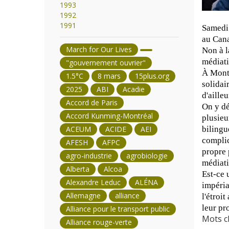
1993
1992
1991
Samedi 
au Cana
March for Our Lives
Non à l
médiat
"gouvernement ouvrier"
À Montr
1.5°C
8 mars
15plus.org
solidai
2025
ABI
Acadie
d'aille
Accord de Paris
On y de
Accord Kunming-Montréal
plusieu
ACEUM
ACIDE
AEI
bilingu
complic
AFESH
AFPC
propre p
agro-industrie
agrobiologie
médiat
Alberta
Alcoa
Est-ce 
Alexandre Leduc
ALÉNA
impéri
Allemagne
alliance
l'étro
leur pr
Alliance pour le transport public
Mots cl
Alliance rouge-verte