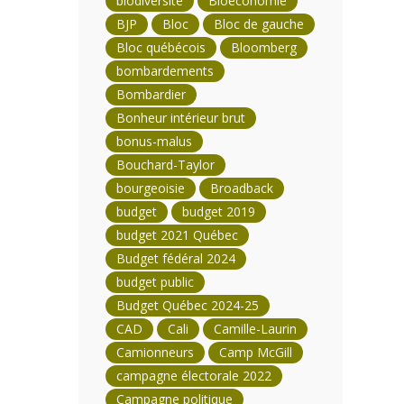
biodiversité
Bioéconomie
BJP
Bloc
Bloc de gauche
Bloc québécois
Bloomberg
bombardements
Bombardier
Bonheur intérieur brut
bonus-malus
Bouchard-Taylor
bourgeoisie
Broadback
budget
budget 2019
budget 2021 Québec
Budget fédéral 2024
budget public
Budget Québec 2024-25
CAD
Cali
Camille-Laurin
Camionneurs
Camp McGill
campagne électorale 2022
Campagne politique