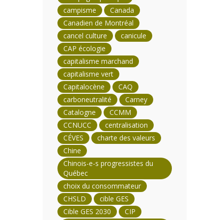
campisme
Canada
Canadien de Montréal
cancel culture
canicule
CAP écologie
capitalisme marchand
capitalisme vert
Capitalocène
CAQ
carboneutralité
Carney
Catalogne
CCMM
CCNUCC
centralisation
CÉVES
charte des valeurs
Chine
Chinois-e-s progressistes du
Québec
choix du consommateur
CHSLD
cible GES
Cible GES 2030
CIP