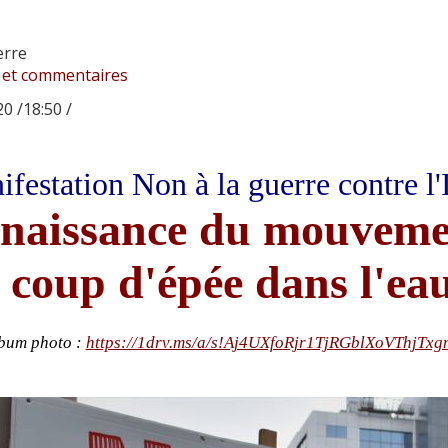
erre
 et commentaires
0 /18:50 /
festation Non à la guerre contre l'
naissance du mouvemen
 coup d'épée dans l'ea
bum photo :
https://1drv.ms/a/s!Aj4UXfoRjr1TjRGblXoVThjTxg