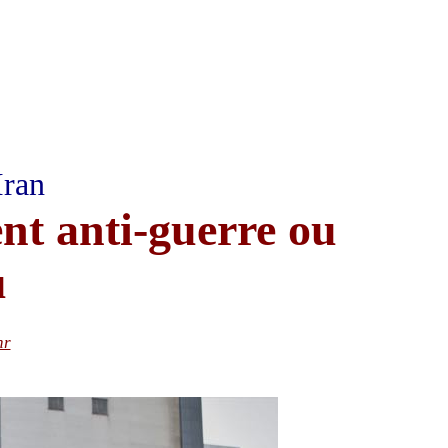
Iran
t anti-guerre ou
u
nr