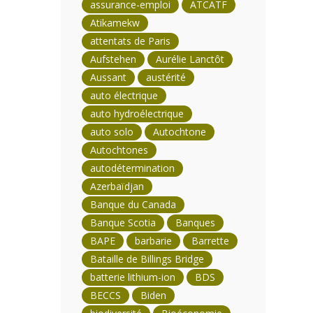
assurance-emploi
ATCATF
Atikamekw
attentats de Paris
Aufstehen
Aurélie Lanctôt
Aussant
austérité
auto électrique
auto hydroélectrique
auto solo
Autochtone
Autochtones
autodétermination
Azerbaïdjan
Banque du Canada
Banque Scotia
Banques
BAPE
barbarie
Barrette
Bataille de Billings Bridge
batterie lithium-ion
BDS
BECCS
Biden