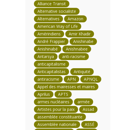
Alliance Transit
Alternative socialiste
Alternatives
Amazon
American Way of Life
Amérindiens
Amir Khadir
André Frappier
Anishinabe
Anishinabé
Anishnabee
Antarsya
anti-racisme
anticapitalisme
Anticapitalistas
Antiquité
antiracisme
APN
APNQL
Appel des mairesses et maires
Aprilus
APTS
armes nucléaires
armée
Artistes pour la paix
Assad
assemblée constituante
Assemblée nationale
ASSÉ