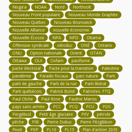
Nisga'a
NOAA
Nord
Northvolt
Nouveau Front populaire
Nouveau Monde Graphite
Nouveau Québec
Nouveau-Brunswick
Nouvelle Alliance
nouvelle économie
Nouvelle-Écosse
NPA
NPD
Obama
Offensive syndicale
oléoduc
ONÉ
Ontario
ONU
Option nationale
Orient
OTAN
Ottawa
OUI
Oxfam
pacifisme
pacte électoral
Pacte pour la transition
Palestine
pandémie
Paradis fiscaux
parc nature
Parti
parti de gauche
Parti de la rue
Parti libéral
Parti québécois
Patrick Bond
Patriotes. FTQ
Paul Cliche
Paul Rose
Pauline Marois
pays sans armée
PCC
PCQ
PCU
PDS
Pergélisol
Petit âge glaciaire
PEV
pétrole
pêche
PIB
Pierre Dubuc
Pierre Fitzgibbon
Pivot
PKP
PL10
PL15
Plan d'action 2035