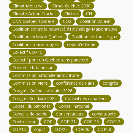
Climat Montréal
Climat Québec 2030
Climate Action Tracker
Clinton
CN
CNA-Québec solidaire
CO2
Coalition 22 avril
Coalition contre la pauvreté d’Hochelaga-Maisonneuve
Coalition inclusion Québec
Coalition sortons le gaz
Coalitions mains rouges
code d'éthique
Collectif COP15
Collectif pour un Québec sans pauvreté
Colombie britannique
Commission nationale autochtone
Commission Viens
conférence de Paris
congrès
Congrès Québec solidaire 2026
Congrès Solidaire 2025
Conseil des canadiens
Conseil du patronat
Conseil national
Conseils de bande
Conservateurs
constituante
Contrecœur
COP
COP-21
COP-26
COP15
COP16
cop21
COP22
COP26
COP28