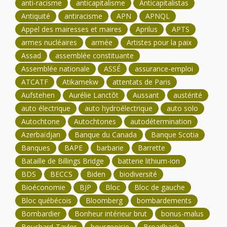
anti-racisme
anticapitalisme
Anticapitalistas
Antiquité
antiracisme
APN
APNQL
Appel des mairesses et maires
Aprilus
APTS
armes nucléaires
armée
Artistes pour la paix
Assad
assemblée constituante
Assemblée nationale
ASSÉ
assurance-emploi
ATCATF
Atikamekw
attentats de Paris
Aufstehen
Aurélie Lanctôt
Aussant
austérité
auto électrique
auto hydroélectrique
auto solo
Autochtone
Autochtones
autodétermination
Azerbaïdjan
Banque du Canada
Banque Scotia
Banques
BAPE
barbarie
Barrette
Bataille de Billings Bridge
batterie lithium-ion
BDS
BECCS
Biden
biodiversité
Bioéconomie
BJP
Bloc
Bloc de gauche
Bloc québécois
Bloomberg
bombardements
Bombardier
Bonheur intérieur brut
bonus-malus
Bouchard-Taylor
bourgeoisie
Broadback