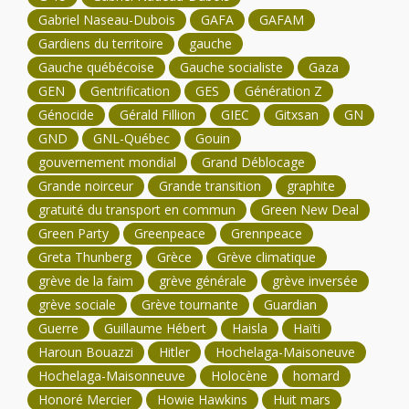
Gabriel Naseau-Dubois
GAFA
GAFAM
Gardiens du territoire
gauche
Gauche québécoise
Gauche socialiste
Gaza
GEN
Gentrification
GES
Génération Z
Génocide
Gérald Fillion
GIEC
Gitxsan
GN
GND
GNL-Québec
Gouin
gouvernement mondial
Grand Déblocage
Grande noirceur
Grande transition
graphite
gratuité du transport en commun
Green New Deal
Green Party
Greenpeace
Grennpeace
Greta Thunberg
Grèce
Grève climatique
grève de la faim
grève générale
grève inversée
grève sociale
Grève tournante
Guardian
Guerre
Guillaume Hébert
Haisla
Haïti
Haroun Bouazzi
Hitler
Hochelaga-Maisoneuve
Hochelaga-Maisonneuve
Holocène
homard
Honoré Mercier
Howie Hawkins
Huit mars