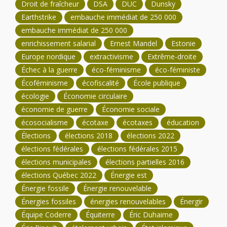
Droit de fraîcheur
DSA
DUC
Dunsky
Earthstrike
embauche immédiat de 250 000
embauche immédiat de 250 000
enrichissement salarial
Ernest Mandel
Estonie
Europe nordique
extractivisme
Extrême-droite
Échec à la guerre
éco-féminisme
éco-féministe
Écoféminisme
écofiscalité
École publique
écologie
Économie circulaire
économie de guerre
Économie sociale
écosocialisme
écotaxe
écotaxes
éducation
Élections
élections 2018
élections 2022
élections fédérales
élections fédérales 2015
élections municipales
élections partielles 2016
élections Québec 2022
Énergie est
Énergie fossile
Énergie renouvelable
Énergies fossiles
énergies renouvelables
Énergir
Équipe Coderre
Équiterre
Éric Duhaime