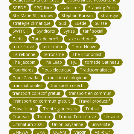
SPEDE
SPQ-libre
stalinisme
Standing Rock
Ste-Marie-St-Jacques
Stéphan Bureau
stratégie
stratégie climatique
Sud
Suède
Suisse
SWITCH
Syndicats
Syriza
tarif social
Tarifs
Taux de profit
taxe carbone
terre-étuve
terre-mère
Terre-Neuve
Terrebonne
terrorisme
The Economist
The Jacobin
The Leap
TJC
tornade Gatineau
Tourbières
Tout-électrique
Traditionnalistes
TransCanada
transition écologique
transnationales
transport collectif
transport collectif gratuit
transport en commun
Transport en commun gratuit
Travail productif
Travailleurs
Trente glorieuses
Trotski
Trudeau
Trump
Trump. Terre-étuve
Ukraine
Ultimatum 2020
Union paysanne
université
UNRWA
UPA
UQÀM
vaccin
Val-d'Or