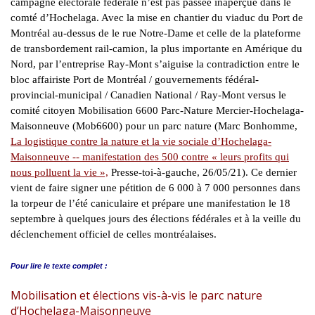
campagne électorale fédérale n’est pas passée inaperçue dans le
comté d’Hochelaga. Avec la mise en chantier du viaduc du Port de
Montréal au-dessus de le rue Notre-Dame et celle de la plateforme
de transbordement rail-camion, la plus importante en Amérique du
Nord, par l’entreprise Ray-Mont s’aiguise la contradiction entre le
bloc affairiste Port de Montréal / gouvernements fédéral-
provincial-municipal / Canadien National / Ray-Mont versus le
comité citoyen Mobilisation 6600 Parc-Nature Mercier-Hochelaga-
Maisonneuve (Mob6600) pour un parc nature (Marc Bonhomme,
La logistique contre la nature et la vie sociale d’Hochelaga-
Maisonneuve -- manifestation des 500 contre « leurs profits qui
nous polluent la vie »,
Presse-toi-à-gauche, 26/05/21). Ce dernier
vient de faire signer une pétition de 6 000 à 7 000 personnes dans
la torpeur de l’été caniculaire et prépare une manifestation le 18
septembre à quelques jours des élections fédérales et à la veille du
déclenchement officiel de celles montréalaises.
Pour lire le
texte complet :
Mobilisation et élections vis-à-vis le parc nature
d’Hochelaga-Maisonneuve