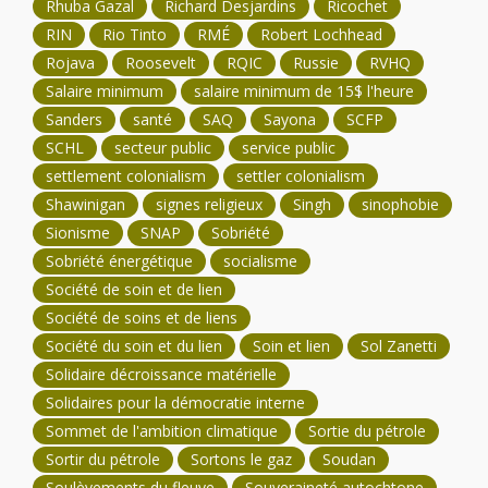
Rhuba Gazal
Richard Desjardins
Ricochet
RIN
Rio Tinto
RMÉ
Robert Lochhead
Rojava
Roosevelt
RQIC
Russie
RVHQ
Salaire minimum
salaire minimum de 15$ l'heure
Sanders
santé
SAQ
Sayona
SCFP
SCHL
secteur public
service public
settlement colonialism
settler colonialism
Shawinigan
signes religieux
Singh
sinophobie
Sionisme
SNAP
Sobriété
Sobriété énergétique
socialisme
Société de soin et de lien
Société de soins et de liens
Société du soin et du lien
Soin et lien
Sol Zanetti
Solidaire décroissance matérielle
Solidaires pour la démocratie interne
Sommet de l'ambition climatique
Sortie du pétrole
Sortir du pétrole
Sortons le gaz
Soudan
Soulèvements du fleuve
Souveraineté autochtone