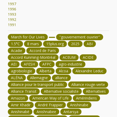
1997
1996
1993
1992
1991
March for Our Lives
"gouvernement ouvrier"
1.5°C
8 mars
15plus.org
2025
ABI
Acadie
Accord de Paris
Accord Kunming-Montréal
ACEUM
ACIDE
AEI
AFESH
AFPC
agro-industrie
agrobiologie
Alberta
Alcoa
Alexandre Leduc
ALÉNA
Allemagne
alliance
Alliance pour le transport public
Alliance rouge-verte
Alliance Transit
Alternative socialiste
Alternatives
Amazon
American Way of Life
Amérindiens
Amir Khadir
André Frappier
Anishinabe
Anishinabé
Anishnabee
Antarsya