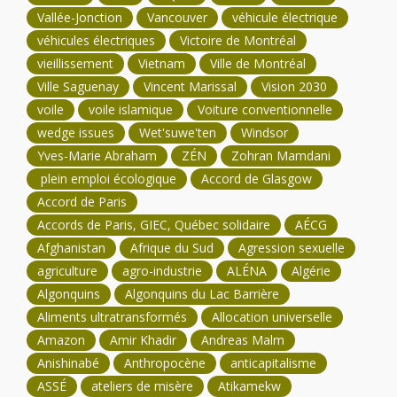
Vallée-Jonction
Vancouver
véhicule électrique
véhicules électriques
Victoire de Montréal
vieillissement
Vietnam
Ville de Montréal
Ville Saguenay
Vincent Marissal
Vision 2030
voile
voile islamique
Voiture conventionnelle
wedge issues
Wet'suwe'ten
Windsor
Yves-Marie Abraham
ZÉN
Zohran Mamdani
plein emploi écologique
Accord de Glasgow
Accord de Paris
Accords de Paris, GIEC, Québec solidaire
AÉCG
Afghanistan
Afrique du Sud
Agression sexuelle
agriculture
agro-industrie
ALÉNA
Algérie
Algonquins
Algonquins du Lac Barrière
Aliments ultratransformés
Allocation universelle
Amazon
Amir Khadir
Andreas Malm
Anishinabé
Anthropocène
anticapitalisme
ASSÉ
ateliers de misère
Atikamekw