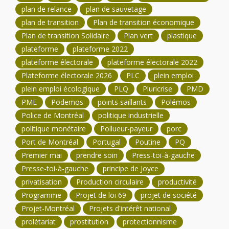
plan de relance
plan de sauvetage
plan de transition
Plan de transition économique
Plan de transition Solidaire
Plan vert
plastique
plateforme
plateforme 2022
plateforme électorale
plateforme électorale 2022
Plateforme électorale 2026
PLC
plein emploi
plein emploi écologique
PLQ
Pluricrise
PMD
PME
Podemos
points saillants
Polémos
Police de Montréal
politique industrielle
politique monétaire
Pollueur-payeur
porc
Port de Montréal
Portugal
Poutine
PQ
Premier mai
prendre soin
Press-toi-à-gauche
Presse-toi-à-gauche
principe de Joyce
privatisation
Production circulaire
productivité
Programme
Projet de loi 69
projet de société
Projet-Montréal
Projets d'intérêt national
prolétariat
prostitution
protectionnisme