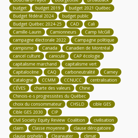
budget
budget 2019
budget 2021 Québec
Budget fédéral 2024
budget public
Budget Québec 2024-25
CAD
Cali
Camille-Laurin
Camionneurs
Camp McGill
campagne électorale 2022
Campagne politique
campisme
Canada
Canadien de Montréal
cancel culture
canicule
CAP écologie
capitalisme marchand
capitalisme vert
Capitalocène
CAQ
carboneutralité
Carney
Catalogne
CCMM
CCNUCC
centralisation
CÉVES
charte des valeurs
Chine
Chinois-e-s progressistes du Québec
choix du consommateur
CHSLD
cible GES
Cible GES 2030
CIP
Civil Society Equity Review Coalition
civilisation
claim
Classe moyenne
clause dérogatoire
clause orphelin
Clearwater
climat