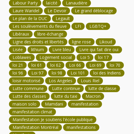
Labour Party
laïcité
Lanaudière
Laure Waridel
Le Devoir
Le grand déblocage
Le plan de la DUC
Legault
Les soulèvements du fleuve
LFI
LGBTQ+
Libéraux
libre-échange
Ligne des droits et libertés
ligne rose
Likoud
Lisée
lithium
Livre bleu
Livre qui fait dire oui
Loblawes
Logement social
Loi 5
loi 17
loi 21
loi 61
loi 62
Loi 66
Loi 69
loi 70
loi 96
Loi 97
loi 98
Loi 101
loi des Indiens
loisir motorisé
Los Angeles
Louis Riel
Lutte commune
Lutte continue
lutte de classe
Lutte des classes
lutte du taxi
Macron
maison solo
Mamdani
manifestation
manifestation climat
Manifestation Je soutiens l'école publique
Manifestation Montréal
manifestations