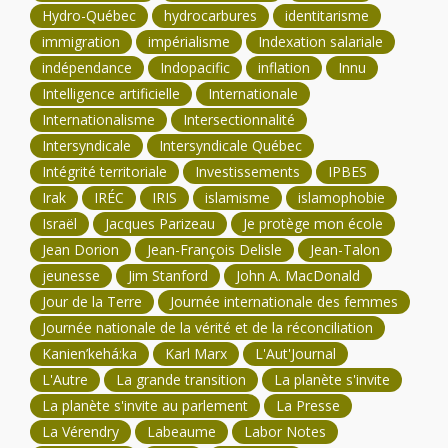
Hydro-Québec
hydrocarbures
identitarisme
immigration
impérialisme
Indexation salariale
indépendance
Indopacific
inflation
Innu
Intelligence artificielle
Internationale
Internationalisme
Intersectionnalité
Intersyndicale
Intersyndicale Québec
Intégrité territoriale
Investissements
IPBES
Irak
IRÉC
IRIS
islamisme
islamophobie
Israël
Jacques Parizeau
Je protège mon école
Jean Dorion
Jean-François Delisle
Jean-Talon
jeunesse
Jim Stanford
John A. MacDonald
Jour de la Terre
Journée internationale des femmes
Journée nationale de la vérité et de la réconciliation
Kanien’kehá:ka
Karl Marx
L'Aut'Journal
L'Autre
La grande transition
La planète s'invite
La planète s'invite au parlement
La Presse
La Vérendry
Labeaume
Labor Notes