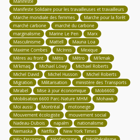
Manifeste
Manifeste Solidaire pour les travailleuses et travailleurs
Marche mondiale des femmes
Marche pour la forêt
marché carbone
marché du carbone
marginalisme
Marine Le Pen
Marx
Masculinisme
Mattell
Mauna Loa
Maxime Combes
McInnis
Mexique
Mères au front
Métis
Métro
Mi'kmak
Mi'kmaq
Michael Löwy
Michael Roberts
Michel David
Michel Husson
Michel Roberts
Migration
Militarisation
ministère des Transports
Mirabel
Mise à jour économique
Mob6600
Mobilisation 6600 Parc-Nature MHM
Mohawk
Moi aussi
Montréal
motoneige
Mouvement écologiste
mouvement social
Nadeau-Dubois
napalm
nationalisme
Nemaska
Netflix
New York Times
Néo-fascisme
Néofascisme
Néolibéralisme