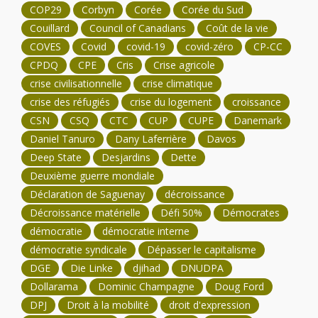
COP29
Corbyn
Corée
Corée du Sud
Couillard
Council of Canadians
Coût de la vie
COVES
Covid
covid-19
covid-zéro
CP-CC
CPDQ
CPE
Cris
Crise agricole
crise civilisationnelle
crise climatique
crise des réfugiés
crise du logement
croissance
CSN
CSQ
CTC
CUP
CUPE
Danemark
Daniel Tanuro
Dany Laferrière
Davos
Deep State
Desjardins
Dette
Deuxième guerre mondiale
Déclaration de Saguenay
décroissance
Décroissance matérielle
Défi 50%
Démocrates
démocratie
démocratie interne
démocratie syndicale
Dépasser le capitalisme
DGE
Die Linke
djihad
DNUDPA
Dollarama
Dominic Champagne
Doug Ford
DPJ
Droit à la mobilité
droit d'expression