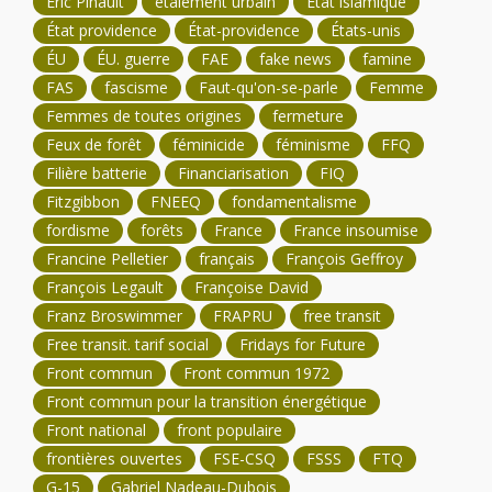
Éric Pinault
étalement urbain
État islamique
État providence
État-providence
États-unis
ÉU
ÉU. guerre
FAE
fake news
famine
FAS
fascisme
Faut-qu'on-se-parle
Femme
Femmes de toutes origines
fermeture
Feux de forêt
féminicide
féminisme
FFQ
Filière batterie
Financiarisation
FIQ
Fitzgibbon
FNEEQ
fondamentalisme
fordisme
forêts
France
France insoumise
Francine Pelletier
français
François Geffroy
François Legault
Françoise David
Franz Broswimmer
FRAPRU
free transit
Free transit. tarif social
Fridays for Future
Front commun
Front commun 1972
Front commun pour la transition énergétique
Front national
front populaire
frontières ouvertes
FSE-CSQ
FSSS
FTQ
G-15
Gabriel Nadeau-Dubois