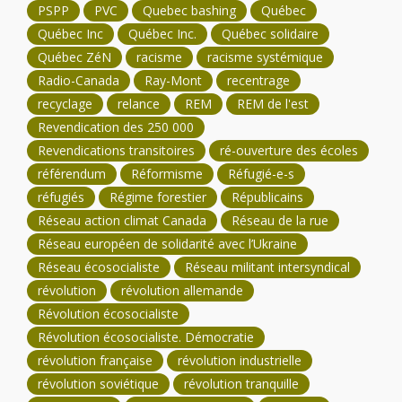
PSPP
PVC
Quebec bashing
Québec
Québec Inc
Québec Inc.
Québec solidaire
Québec ZéN
racisme
racisme systémique
Radio-Canada
Ray-Mont
recentrage
recyclage
relance
REM
REM de l'est
Revendication des 250 000
Revendications transitoires
ré-ouverture des écoles
référendum
Réformisme
Réfugié-e-s
réfugiés
Régime forestier
Républicains
Réseau action climat Canada
Réseau de la rue
Réseau européen de solidarité avec l’Ukraine
Réseau écosocialiste
Réseau militant intersyndical
révolution
révolution allemande
Révolution écosocialiste
Révolution écosocialiste. Démocratie
révolution française
révolution industrielle
révolution soviétique
révolution tranquille