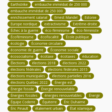
Earthstrike
embauche immédiat de 250 000
embauche immédiat de 250 000
enrichissement salarial
Ernest Mandel
Estonie
Europe nordique
extractivisme
Extrême-droite
Échec à la guerre
éco-féminisme
éco-féministe
Écoféminisme
écofiscalité
École publique
écologie
Économie circulaire
économie de guerre
Économie sociale
écosocialisme
écotaxe
écotaxes
éducation
Élections
élections 2018
élections 2022
élections fédérales
élections fédérales 2015
élections municipales
élections partielles 2016
élections Québec 2022
Énergie est
Énergie fossile
Énergie renouvelable
Énergies fossiles
énergies renouvelables
Énergir
Équipe Coderre
Équiterre
Éric Duhaime
Éric Pinault
étalement urbain
État islamique