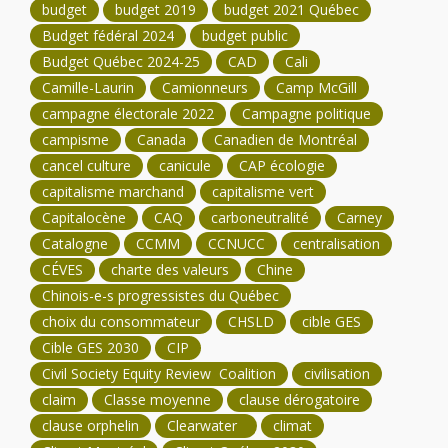
budget
budget 2019
budget 2021 Québec
Budget fédéral 2024
budget public
Budget Québec 2024-25
CAD
Cali
Camille-Laurin
Camionneurs
Camp McGill
campagne électorale 2022
Campagne politique
campisme
Canada
Canadien de Montréal
cancel culture
canicule
CAP écologie
capitalisme marchand
capitalisme vert
Capitalocène
CAQ
carboneutralité
Carney
Catalogne
CCMM
CCNUCC
centralisation
CÉVES
charte des valeurs
Chine
Chinois-e-s progressistes du Québec
choix du consommateur
CHSLD
cible GES
Cible GES 2030
CIP
Civil Society Equity Review Coalition
civilisation
claim
Classe moyenne
clause dérogatoire
clause orphelin
Clearwater
climat