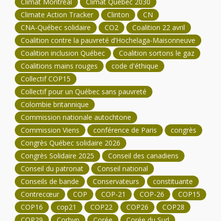
Climat Montréal
Climat Québec 2030
Climate Action Tracker
Clinton
CN
CNA-Québec solidaire
CO2
Coalition 22 avril
Coalition contre la pauvreté d’Hochelaga-Maisonneuve
Coalition inclusion Québec
Coalition sortons le gaz
Coalitions mains rouges
code d'éthique
Collectif COP15
Collectif pour un Québec sans pauvreté
Colombie britannique
Commission nationale autochtone
Commission Viens
conférence de Paris
congrès
Congrès Québec solidaire 2026
Congrès Solidaire 2025
Conseil des canadiens
Conseil du patronat
Conseil national
Conseils de bande
Conservateurs
constituante
Contrecœur
COP
COP-21
COP-26
COP15
COP16
cop21
COP22
COP26
COP28
COP29
Corbyn
Corée
Corée du Sud