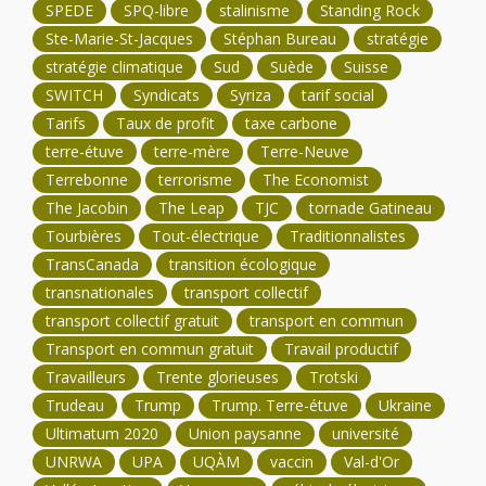
SPEDE
SPQ-libre
stalinisme
Standing Rock
Ste-Marie-St-Jacques
Stéphan Bureau
stratégie
stratégie climatique
Sud
Suède
Suisse
SWITCH
Syndicats
Syriza
tarif social
Tarifs
Taux de profit
taxe carbone
terre-étuve
terre-mère
Terre-Neuve
Terrebonne
terrorisme
The Economist
The Jacobin
The Leap
TJC
tornade Gatineau
Tourbières
Tout-électrique
Traditionnalistes
TransCanada
transition écologique
transnationales
transport collectif
transport collectif gratuit
transport en commun
Transport en commun gratuit
Travail productif
Travailleurs
Trente glorieuses
Trotski
Trudeau
Trump
Trump. Terre-étuve
Ukraine
Ultimatum 2020
Union paysanne
université
UNRWA
UPA
UQÀM
vaccin
Val-d'Or