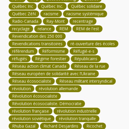
Québec Inc
Québec Inc.
Québec solidaire
Québec ZéN
racisme
racisme systémique
Radio-Canada
Ray-Mont
recentrage
recyclage
relance
REM
REM de l'est
Revendication des 250 000
Revendications transitoires
ré-ouverture des écoles
référendum
Réformisme
Réfugié-e-s
réfugiés
Régime forestier
Républicains
Réseau action climat Canada
Réseau de la rue
Réseau européen de solidarité avec l’Ukraine
Réseau écosocialiste
Réseau militant intersyndical
révolution
révolution allemande
Révolution écosocialiste
Révolution écosocialiste. Démocratie
révolution française
révolution industrielle
révolution soviétique
révolution tranquille
Rhuba Gazal
Richard Desjardins
Ricochet