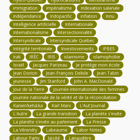
immigration
impérialisme
Indexation salariale
indépendance
Indopacific
inflation
Innu
Intelligence artificielle
Internationale
Internationalisme
Intersectionnalité
Intersyndicale
Intersyndicale Québec
Intégrité territoriale
Investissements
IPBES
Irak
IRÉC
IRIS
islamisme
islamophobie
Israël
Jacques Parizeau
Je protège mon école
Jean Dorion
Jean-François Delisle
Jean-Talon
jeunesse
Jim Stanford
John A. MacDonald
Jour de la Terre
Journée internationale des femmes
Journée nationale de la vérité et de la réconciliation
Kanien’kehá:ka
Karl Marx
L'Aut'Journal
L'Autre
La grande transition
La planète s'invite
La planète s'invite au parlement
La Presse
La Vérendry
Labeaume
Labor Notes
Labour Party
laïcité
Lanaudière