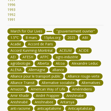
1996
1993
1992
1991
March for Our Lives
"gouvernement ouvrier"
1.5°C
8 mars
15plus.org
2025
ABI
Acadie
Accord de Paris
Accord Kunming-Montréal
ACEUM
ACIDE
AEI
AFESH
AFPC
agro-industrie
agrobiologie
Alberta
Alcoa
Alexandre Leduc
ALÉNA
Allemagne
alliance
Alliance pour le transport public
Alliance rouge-verte
Alliance Transit
Alternative socialiste
Alternatives
Amazon
American Way of Life
Amérindiens
Amir Khadir
André Frappier
Anishinabe
Anishinabé
Anishnabee
Antarsya
anti-racisme
anticapitalisme
Anticapitalistas