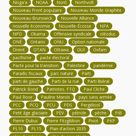
Nisga'a
NOAA
Nord
Northvolt
Nouveau Front populaire
Nouveau Monde Graphite
Nouveau-Brunswick
Nouvelle Alliance
nouvelle économie
Nouvelle-Écosse
NPA
NPD
Obama
Offensive syndicale
oléoduc
ONÉ
Ontario
ONU
Option nationale
Orient
OTAN
Ottawa
OUI
Oxfam
pacifisme
pacte électoral
Pacte pour la transition
Palestine
pandémie
Paradis fiscaux
parc nature
Parti
parti de gauche
Parti de la rue
Parti libéral
Patrick Bond
Patriotes. FTQ
Paul Cliche
Paul Rose
Pauline Marois
pays sans armée
PCC
PCQ
PCU
PDS
Pergélisol
Petit âge glaciaire
PEV
pétrole
pêche
PIB
Pierre Dubuc
Pierre Fitzgibbon
Pivot
PKP
PL10
PL15
Plan d'action 2035