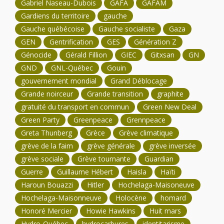
Gabriel Naseau-Dubois
GAFA
GAFAM
Gardiens du territoire
gauche
Gauche québécoise
Gauche socialiste
Gaza
GEN
Gentrification
GES
Génération Z
Génocide
Gérald Fillion
GIEC
Gitxsan
GN
GND
GNL-Québec
Gouin
gouvernement mondial
Grand Déblocage
Grande noirceur
Grande transition
graphite
gratuité du transport en commun
Green New Deal
Green Party
Greenpeace
Grennpeace
Greta Thunberg
Grèce
Grève climatique
grève de la faim
grève générale
grève inversée
grève sociale
Grève tournante
Guardian
Guerre
Guillaume Hébert
Haisla
Haïti
Haroun Bouazzi
Hitler
Hochelaga-Maisoneuve
Hochelaga-Maisonneuve
Holocène
homard
Honoré Mercier
Howie Hawkins
Huit mars
Hydro-Québec
hydrocarbures
identitarisme