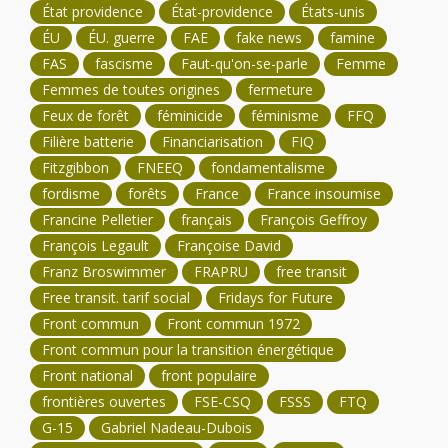
État providence
État-providence
États-unis
ÉU
ÉU. guerre
FAE
fake news
famine
FAS
fascisme
Faut-qu'on-se-parle
Femme
Femmes de toutes origines
fermeture
Feux de forêt
féminicide
féminisme
FFQ
Filière batterie
Financiarisation
FIQ
Fitzgibbon
FNEEQ
fondamentalisme
fordisme
forêts
France
France insoumise
Francine Pelletier
français
François Geffroy
François Legault
Françoise David
Franz Broswimmer
FRAPRU
free transit
Free transit. tarif social
Fridays for Future
Front commun
Front commun 1972
Front commun pour la transition énergétique
Front national
front populaire
frontières ouvertes
FSE-CSQ
FSSS
FTQ
G-15
Gabriel Nadeau-Dubois