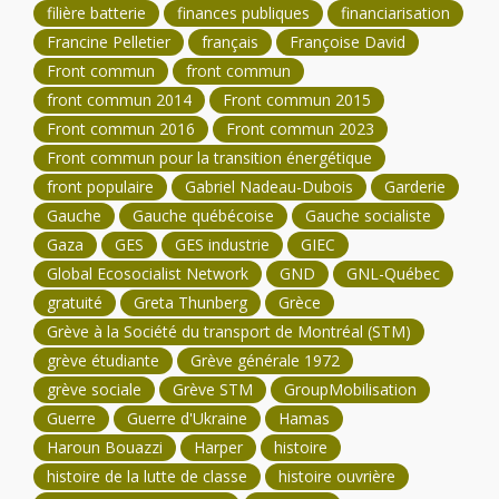
filière batterie
finances publiques
financiarisation
Francine Pelletier
français
Françoise David
Front commun
front commun
front commun 2014
Front commun 2015
Front commun 2016
Front commun 2023
Front commun pour la transition énergétique
front populaire
Gabriel Nadeau-Dubois
Garderie
Gauche
Gauche québécoise
Gauche socialiste
Gaza
GES
GES industrie
GIEC
Global Ecosocialist Network
GND
GNL-Québec
gratuité
Greta Thunberg
Grèce
Grève à la Société du transport de Montréal (STM)
grève étudiante
Grève générale 1972
grève sociale
Grève STM
GroupMobilisation
Guerre
Guerre d'Ukraine
Hamas
Haroun Bouazzi
Harper
histoire
histoire de la lutte de classe
histoire ouvrière