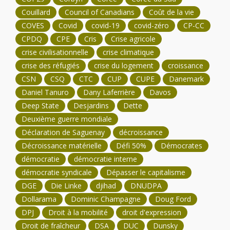
Couillard
Council of Canadians
Coût de la vie
COVES
Covid
covid-19
covid-zéro
CP-CC
CPDQ
CPE
Cris
Crise agricole
crise civilisationnelle
crise climatique
crise des réfugiés
crise du logement
croissance
CSN
CSQ
CTC
CUP
CUPE
Danemark
Daniel Tanuro
Dany Laferrière
Davos
Deep State
Desjardins
Dette
Deuxième guerre mondiale
Déclaration de Saguenay
décroissance
Décroissance matérielle
Défi 50%
Démocrates
démocratie
démocratie interne
démocratie syndicale
Dépasser le capitalisme
DGE
Die Linke
djihad
DNUDPA
Dollarama
Dominic Champagne
Doug Ford
DPJ
Droit à la mobilité
droit d'expression
Droit de fraîcheur
DSA
DUC
Dunsky