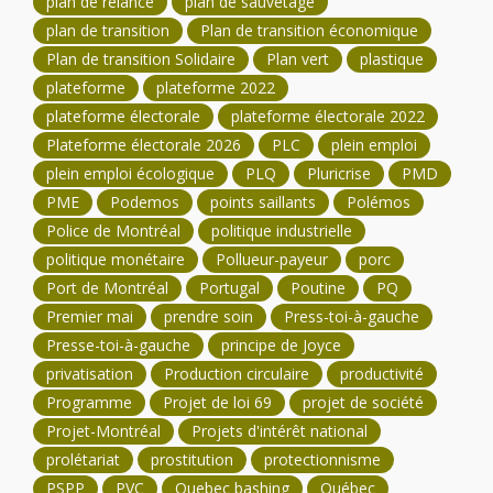
plan de relance
plan de sauvetage
plan de transition
Plan de transition économique
Plan de transition Solidaire
Plan vert
plastique
plateforme
plateforme 2022
plateforme électorale
plateforme électorale 2022
Plateforme électorale 2026
PLC
plein emploi
plein emploi écologique
PLQ
Pluricrise
PMD
PME
Podemos
points saillants
Polémos
Police de Montréal
politique industrielle
politique monétaire
Pollueur-payeur
porc
Port de Montréal
Portugal
Poutine
PQ
Premier mai
prendre soin
Press-toi-à-gauche
Presse-toi-à-gauche
principe de Joyce
privatisation
Production circulaire
productivité
Programme
Projet de loi 69
projet de société
Projet-Montréal
Projets d'intérêt national
prolétariat
prostitution
protectionnisme
PSPP
PVC
Quebec bashing
Québec