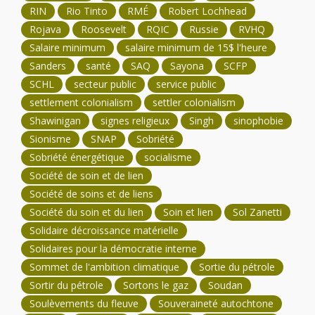
RIN
Rio Tinto
RMÉ
Robert Lochhead
Rojava
Roosevelt
RQIC
Russie
RVHQ
Salaire minimum
salaire minimum de 15$ l'heure
Sanders
santé
SAQ
Sayona
SCFP
SCHL
secteur public
service public
settlement colonialism
settler colonialism
Shawinigan
signes religieux
Singh
sinophobie
Sionisme
SNAP
Sobriété
Sobriété énergétique
socialisme
Société de soin et de lien
Société de soins et de liens
Société du soin et du lien
Soin et lien
Sol Zanetti
Solidaire décroissance matérielle
Solidaires pour la démocratie interne
Sommet de l'ambition climatique
Sortie du pétrole
Sortir du pétrole
Sortons le gaz
Soudan
Soulèvements du fleuve
Souveraineté autochtone