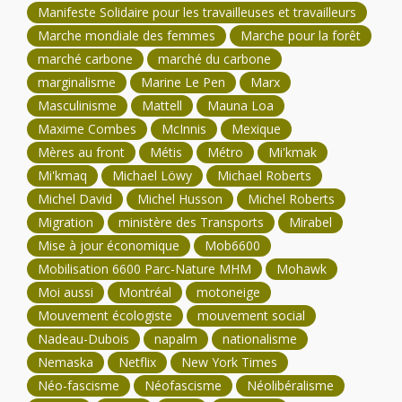
Manifeste Solidaire pour les travailleuses et travailleurs
Marche mondiale des femmes
Marche pour la forêt
marché carbone
marché du carbone
marginalisme
Marine Le Pen
Marx
Masculinisme
Mattell
Mauna Loa
Maxime Combes
McInnis
Mexique
Mères au front
Métis
Métro
Mi'kmak
Mi'kmaq
Michael Löwy
Michael Roberts
Michel David
Michel Husson
Michel Roberts
Migration
ministère des Transports
Mirabel
Mise à jour économique
Mob6600
Mobilisation 6600 Parc-Nature MHM
Mohawk
Moi aussi
Montréal
motoneige
Mouvement écologiste
mouvement social
Nadeau-Dubois
napalm
nationalisme
Nemaska
Netflix
New York Times
Néo-fascisme
Néofascisme
Néolibéralisme