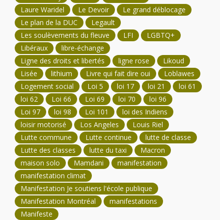
Laure Waridel
Le Devoir
Le grand déblocage
Le plan de la DUC
Legault
Les soulèvements du fleuve
LFI
LGBTQ+
Libéraux
libre-échange
Ligne des droits et libertés
ligne rose
Likoud
Lisée
lithium
Livre qui fait dire oui
Loblawes
Logement social
Loi 5
loi 17
loi 21
loi 61
loi 62
Loi 66
Loi 69
loi 70
loi 96
Loi 97
loi 98
Loi 101
loi des Indiens
loisir motorisé
Los Angeles
Louis Riel
Lutte commune
Lutte continue
lutte de classe
Lutte des classes
lutte du taxi
Macron
maison solo
Mamdani
manifestation
manifestation climat
Manifestation Je soutiens l'école publique
Manifestation Montréal
manifestations
Manifeste