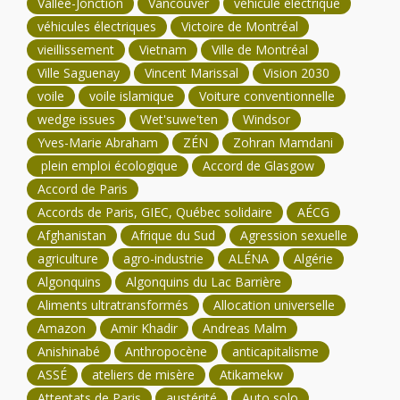
Vallée-Jonction
Vancouver
véhicule électrique
véhicules électriques
Victoire de Montréal
vieillissement
Vietnam
Ville de Montréal
Ville Saguenay
Vincent Marissal
Vision 2030
voile
voile islamique
Voiture conventionnelle
wedge issues
Wet'suwe'ten
Windsor
Yves-Marie Abraham
ZÉN
Zohran Mamdani
plein emploi écologique
Accord de Glasgow
Accord de Paris
Accords de Paris, GIEC, Québec solidaire
AÉCG
Afghanistan
Afrique du Sud
Agression sexuelle
agriculture
agro-industrie
ALÉNA
Algérie
Algonquins
Algonquins du Lac Barrière
Aliments ultratransformés
Allocation universelle
Amazon
Amir Khadir
Andreas Malm
Anishinabé
Anthropocène
anticapitalisme
ASSÉ
ateliers de misère
Atikamekw
Attentats de Paris
austérité
Auto solo