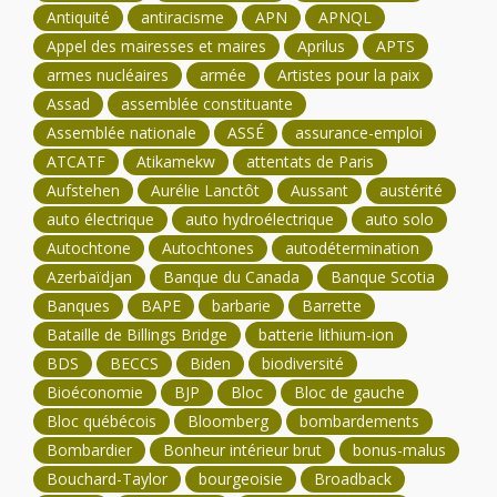
Antiquité
antiracisme
APN
APNQL
Appel des mairesses et maires
Aprilus
APTS
armes nucléaires
armée
Artistes pour la paix
Assad
assemblée constituante
Assemblée nationale
ASSÉ
assurance-emploi
ATCATF
Atikamekw
attentats de Paris
Aufstehen
Aurélie Lanctôt
Aussant
austérité
auto électrique
auto hydroélectrique
auto solo
Autochtone
Autochtones
autodétermination
Azerbaïdjan
Banque du Canada
Banque Scotia
Banques
BAPE
barbarie
Barrette
Bataille de Billings Bridge
batterie lithium-ion
BDS
BECCS
Biden
biodiversité
Bioéconomie
BJP
Bloc
Bloc de gauche
Bloc québécois
Bloomberg
bombardements
Bombardier
Bonheur intérieur brut
bonus-malus
Bouchard-Taylor
bourgeoisie
Broadback