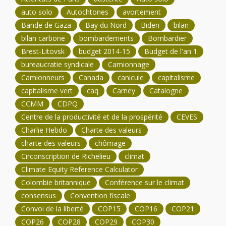
auto solo
Autochtones
avortement
Bande de Gaza
Bay du Nord
Biden
bilan
bilan carbone
bombardements
Bombardier
Brest-Litovsk
budget 2014-15
Budget de l'an 1
bureaucratie syndicale
Camionnage
Camionneurs
Canada
canicule
capitalisme
capitalisme vert
caq
Carney
Catalogne
CCMM
CDPQ
Centre de la productivité et de la prospérité
CEVES
Charlie Hebdo
Charte des valeurs
charte des valeurs
chômage
Circonscription de Richelieu
climat
Climate Equity Reference Calculator
Colombie britannique
Conférence sur le climat
consensus
Convention fiscale
Convoi de la liberté
COP15
COP16
COP21
COP26
COP28
COP29
COP30