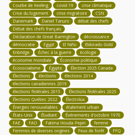
Courbe de Keeling
covid-19
crise climatique
Crise du logement
crise migratoire
CSN
Danemark
Daniel Tanuro
débat des chefs
Débat des chefs français
Déclaration de Great Barrington
décroissance
démocratie
Egypt
El Niño
Eldorado Gold
Enbridge
Échec à la guerre
écologie
économie mondiale
Économie politique
Écosocialisme
Égypte
Élection 2025 Canada
Élections
élections
élections 2014
élections canadiennes 2019
élections fédérales 2015
Élections fédérales 2025
Élections Québec 2022
Électrolux
Énergies renouvelables
étalement urbain
États-Unis
Étudiant
Événements d'octobre 1970
FAE
FAO
Fatima Houda-Pepin
femme
Femmes de diverses origines
Feux de forêt
FFQ