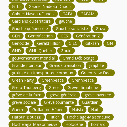
G-15
Gabriel Nadeau-Dubois
Gabriel Naseau-Dubois
GAFA
GAFAM
Gardiens du territoire
gauche
Gauche québécoise
Gauche socialiste
Gaza
GEN
Gentrification
GES
Génération Z
Génocide
Gérald Fillion
GIEC
Gitxsan
GN
GND
GNL-Québec
Gouin
gouvernement mondial
Grand Déblocage
Grande noirceur
Grande transition
graphite
gratuité du transport en commun
Green New Deal
Green Party
Greenpeace
Grennpeace
Greta Thunberg
Grèce
Grève climatique
grève de la faim
grève générale
grève inversée
grève sociale
Grève tournante
Guardian
Guerre
Guillaume Hébert
Haisla
Haïti
Haroun Bouazzi
Hitler
Hochelaga-Maisoneuve
Hochelaga-Maisonneuve
Holocène
homard