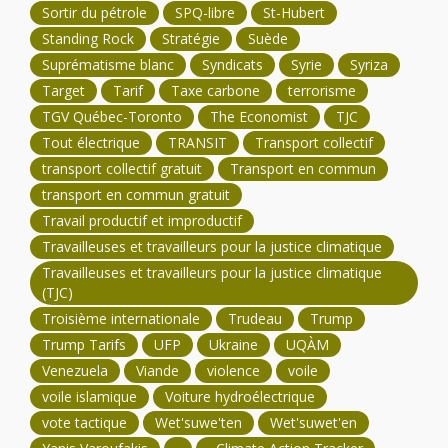
Sortir du pétrole
SPQ-libre
St-Hubert
Standing Rock
Stratégie
Suède
Suprématisme blanc
Syndicats
Syrie
Syriza
Target
Tarif
Taxe carbone
terrorisme
TGV Québec-Toronto
The Economist
TJC
Tout électrique
TRANSIT
Transport collectif
transport collectif gratuit
Transport en commun
transport en commun gratuit
Travail productif et improductif
Travailleuses et travailleurs pour la justice climatique
Travailleuses et travailleurs pour la justice climatique
(TJC)
Troisième internationale
Trudeau
Trump
Trump Tarifs
UFP
Ukraine
UQÀM
Venezuela
Viande
violence
voile
voile islamique
Voiture hydroélectrique
vote tactique
Wet'suwe'ten
Wet'suwet'en