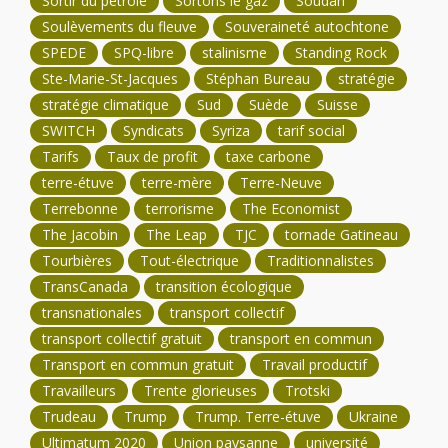
Sortir du pétrole
Sortons le gaz
Soudan
Soulèvements du fleuve
Souveraineté autochtone
SPEDE
SPQ-libre
stalinisme
Standing Rock
Ste-Marie-St-Jacques
Stéphan Bureau
stratégie
stratégie climatique
Sud
Suède
Suisse
SWITCH
Syndicats
Syriza
tarif social
Tarifs
Taux de profit
taxe carbone
terre-étuve
terre-mère
Terre-Neuve
Terrebonne
terrorisme
The Economist
The Jacobin
The Leap
TJC
tornade Gatineau
Tourbières
Tout-électrique
Traditionnalistes
TransCanada
transition écologique
transnationales
transport collectif
transport collectif gratuit
transport en commun
Transport en commun gratuit
Travail productif
Travailleurs
Trente glorieuses
Trotski
Trudeau
Trump
Trump. Terre-étuve
Ukraine
Ultimatum 2020
Union paysanne
université