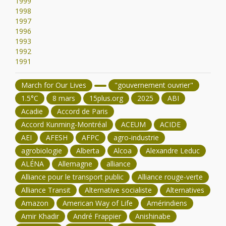
1999
1998
1997
1996
1993
1992
1991
March for Our Lives
"gouvernement ouvrier"
1.5°C
8 mars
15plus.org
2025
ABI
Acadie
Accord de Paris
Accord Kunming-Montréal
ACEUM
ACIDE
AEI
AFESH
AFPC
agro-industrie
agrobiologie
Alberta
Alcoa
Alexandre Leduc
ALÉNA
Allemagne
alliance
Alliance pour le transport public
Alliance rouge-verte
Alliance Transit
Alternative socialiste
Alternatives
Amazon
American Way of Life
Amérindiens
Amir Khadir
André Frappier
Anishinabe