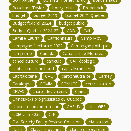
Bombardier
Bonheur intérieur brut
bonus-malus
Bouchard-Taylor
bourgeoisie
Broadback
budget
budget 2019
budget 2021 Québec
Budget fédéral 2024
budget public
Budget Québec 2024-25
CAD
Cali
Camille-Laurin
Camionneurs
Camp McGill
campagne électorale 2022
Campagne politique
campisme
Canada
Canadien de Montréal
cancel culture
canicule
CAP écologie
capitalisme marchand
capitalisme vert
Capitalocène
CAQ
carboneutralité
Carney
Catalogne
CCMM
CCNUCC
centralisation
CÉVES
charte des valeurs
Chine
Chinois-e-s progressistes du Québec
choix du consommateur
CHSLD
cible GES
Cible GES 2030
CIP
Civil Society Equity Review Coalition
civilisation
claim
Classe moyenne
clause dérogatoire