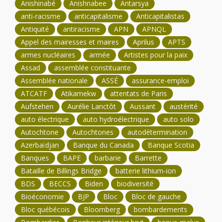
Anishinabé
Anishnabee
Antarsya
anti-racisme
anticapitalisme
Anticapitalistas
Antiquité
antiracisme
APN
APNQL
Appel des mairesses et maires
Aprilus
APTS
armes nucléaires
armée
Artistes pour la paix
Assad
assemblée constituante
Assemblée nationale
ASSÉ
assurance-emploi
ATCATF
Atikamekw
attentats de Paris
Aufstehen
Aurélie Lanctôt
Aussant
austérité
auto électrique
auto hydroélectrique
auto solo
Autochtone
Autochtones
autodétermination
Azerbaïdjan
Banque du Canada
Banque Scotia
Banques
BAPE
barbarie
Barrette
Bataille de Billings Bridge
batterie lithium-ion
BDS
BECCS
Biden
biodiversité
Bioéconomie
BJP
Bloc
Bloc de gauche
Bloc québécois
Bloomberg
bombardements