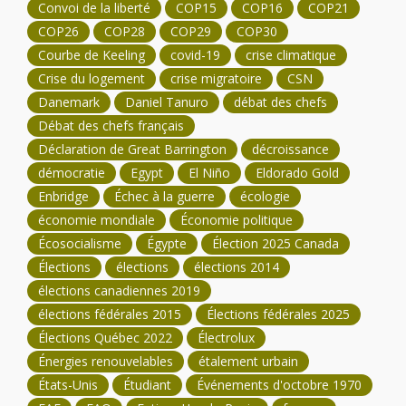
Convoi de la liberté
COP15
COP16
COP21
COP26
COP28
COP29
COP30
Courbe de Keeling
covid-19
crise climatique
Crise du logement
crise migratoire
CSN
Danemark
Daniel Tanuro
débat des chefs
Débat des chefs français
Déclaration de Great Barrington
décroissance
démocratie
Egypt
El Niño
Eldorado Gold
Enbridge
Échec à la guerre
écologie
économie mondiale
Économie politique
Écosocialisme
Égypte
Élection 2025 Canada
Élections
élections
élections 2014
élections canadiennes 2019
élections fédérales 2015
Élections fédérales 2025
Élections Québec 2022
Électrolux
Énergies renouvelables
étalement urbain
États-Unis
Étudiant
Événements d'octobre 1970