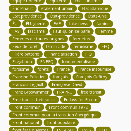
Équipe Coderre
Équiterre
Éric Duhaime
Éric Pinault
étalement urbain
État islamique
État providence
État-providence
États-unis
ÉU
ÉU. guerre
FAE
fake news
famine
FAS
fascisme
Faut-qu'on-se-parle
Femme
Femmes de toutes origines
fermeture
Feux de forêt
féminicide
féminisme
FFQ
Filière batterie
Financiarisation
FIQ
Fitzgibbon
FNEEQ
fondamentalisme
fordisme
forêts
France
France insoumise
Francine Pelletier
français
François Geffroy
François Legault
Françoise David
Franz Broswimmer
FRAPRU
free transit
Free transit. tarif social
Fridays for Future
Front commun
Front commun 1972
Front commun pour la transition énergétique
Front national
front populaire
frontières ouvertes
FSE-CSQ
FSSS
FTQ