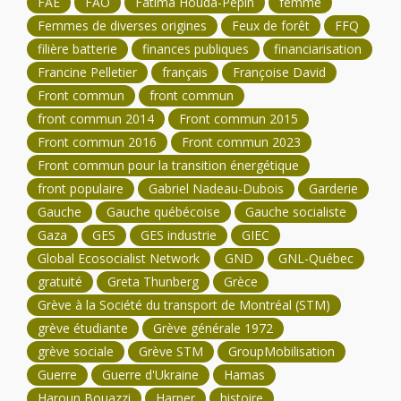
FAE
FAO
Fatima Houda-Pepin
femme
Femmes de diverses origines
Feux de forêt
FFQ
filière batterie
finances publiques
financiarisation
Francine Pelletier
français
Françoise David
Front commun
front commun
front commun 2014
Front commun 2015
Front commun 2016
Front commun 2023
Front commun pour la transition énergétique
front populaire
Gabriel Nadeau-Dubois
Garderie
Gauche
Gauche québécoise
Gauche socialiste
Gaza
GES
GES industrie
GIEC
Global Ecosocialist Network
GND
GNL-Québec
gratuité
Greta Thunberg
Grèce
Grève à la Société du transport de Montréal (STM)
grève étudiante
Grève générale 1972
grève sociale
Grève STM
GroupMobilisation
Guerre
Guerre d'Ukraine
Hamas
Haroun Bouazzi
Harper
histoire