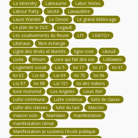
La Vérendry
Labeaume
Labor Notes
Labour Party
laïcité
Lanaudière
Laure Waridel
Le Devoir
Le grand déblocage
Le plan de la DUC
Legault
Les soulèvements du fleuve
LFI
LGBTQ+
Libéraux
libre-échange
Ligne des droits et libertés
ligne rose
Likoud
Lisée
lithium
Livre qui fait dire oui
Loblawes
Logement social
Loi 5
loi 17
loi 21
loi 61
loi 62
Loi 66
Loi 69
loi 70
loi 96
Loi 97
loi 98
Loi 101
loi des Indiens
loisir motorisé
Los Angeles
Louis Riel
Lutte commune
Lutte continue
lutte de classe
Lutte des classes
lutte du taxi
Macron
maison solo
Mamdani
manifestation
manifestation climat
Manifestation Je soutiens l'école publique