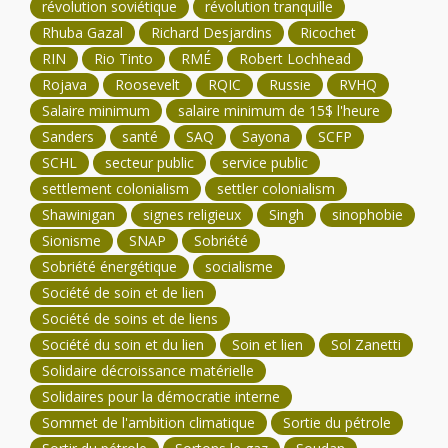
révolution soviétique
révolution tranquille
Rhuba Gazal
Richard Desjardins
Ricochet
RIN
Rio Tinto
RMÉ
Robert Lochhead
Rojava
Roosevelt
RQIC
Russie
RVHQ
Salaire minimum
salaire minimum de 15$ l'heure
Sanders
santé
SAQ
Sayona
SCFP
SCHL
secteur public
service public
settlement colonialism
settler colonialism
Shawinigan
signes religieux
Singh
sinophobie
Sionisme
SNAP
Sobriété
Sobriété énergétique
socialisme
Société de soin et de lien
Société de soins et de liens
Société du soin et du lien
Soin et lien
Sol Zanetti
Solidaire décroissance matérielle
Solidaires pour la démocratie interne
Sommet de l'ambition climatique
Sortie du pétrole