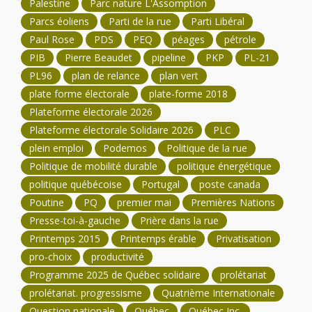
Palestine
Parc nature L'Assomption
Parcs éoliens
Parti de la rue
Parti Libéral
Paul Rose
PDS
PEQ
péages
pétrole
PIB
Pierre Beaudet
pipeline
PKP
PL-21
PL96
plan de relance
plan vert
plate forme électorale
plate-forme 2018
Plateforme électorale 2026
Plateforme électorale Solidaire 2026
PLC
plein emploi
Podemos
Politique de la rue
Politique de mobilité durable
politique énergétique
politique québécoise
Portugal
poste canada
Poutine
PQ
premier mai
Premières Nations
Presse-toi-à-gauche
Prière dans la rue
Printemps 2015
Printemps érable
Privatisation
pro-choix
productivité
Programme 2025 de Québec solidaire
prolétariat
prolétariat. progressisme
Quatrième Internationale
Question nationale
Québec
Québec Inc.