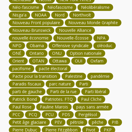
Néo-fascisme
Néofascisme
Néolibéralisme
Nisga'a
NOAA
Nord
Northvolt
Nouveau Front populaire
Nouveau Monde Graphite
Nouveau-Brunswick
Nouvelle Alliance
nouvelle économie
Nouvelle-Écosse
NPA
NPD
Obama
Offensive syndicale
oléoduc
ONÉ
Ontario
ONU
Option nationale
Orient
OTAN
Ottawa
OUI
Oxfam
pacifisme
pacte électoral
Pacte pour la transition
Palestine
pandémie
Paradis fiscaux
parc nature
Parti
parti de gauche
Parti de la rue
Parti libéral
Patrick Bond
Patriotes. FTQ
Paul Cliche
Paul Rose
Pauline Marois
pays sans armée
PCC
PCQ
PCU
PDS
Pergélisol
Petit âge glaciaire
PEV
pétrole
pêche
PIB
Pierre Dubuc
Pierre Fitzgibbon
Pivot
PKP