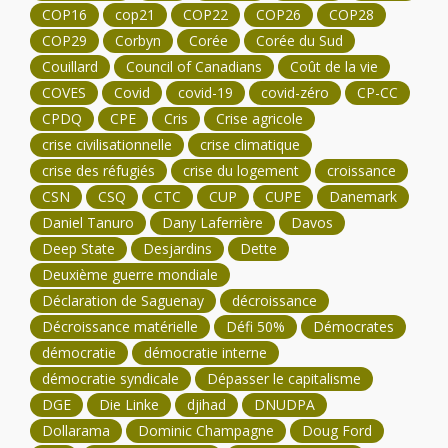
COP16
cop21
COP22
COP26
COP28
COP29
Corbyn
Corée
Corée du Sud
Couillard
Council of Canadians
Coût de la vie
COVES
Covid
covid-19
covid-zéro
CP-CC
CPDQ
CPE
Cris
Crise agricole
crise civilisationnelle
crise climatique
crise des réfugiés
crise du logement
croissance
CSN
CSQ
CTC
CUP
CUPE
Danemark
Daniel Tanuro
Dany Laferrière
Davos
Deep State
Desjardins
Dette
Deuxième guerre mondiale
Déclaration de Saguenay
décroissance
Décroissance matérielle
Défi 50%
Démocrates
démocratie
démocratie interne
démocratie syndicale
Dépasser le capitalisme
DGE
Die Linke
djihad
DNUDPA
Dollarama
Dominic Champagne
Doug Ford