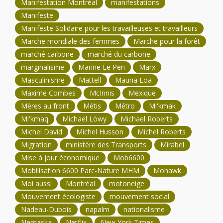
Manifestation Montréal
manifestations
Manifeste
Manifeste Solidaire pour les travailleuses et travailleurs
Marche mondiale des femmes
Marche pour la forêt
marché carbone
marché du carbone
marginalisme
Marine Le Pen
Marx
Masculinisme
Mattell
Mauna Loa
Maxime Combes
McInnis
Mexique
Mères au front
Métis
Métro
Mi'kmak
Mi'kmaq
Michael Löwy
Michael Roberts
Michel David
Michel Husson
Michel Roberts
Migration
ministère des Transports
Mirabel
Mise à jour économique
Mob6600
Mobilisation 6600 Parc-Nature MHM
Mohawk
Moi aussi
Montréal
motoneige
Mouvement écologiste
mouvement social
Nadeau-Dubois
napalm
nationalisme
Nemaska
Netflix
New York Times