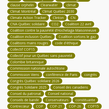
clause orphelin
Clearwater
climat
Climat Montréal
Climat Québec 2030
Climate Action Tracker
Clinton
CN
CNA-Québec solidaire
CO2
Coalition 22 avril
Coalition contre la pauvreté d’Hochelaga-Maisonneuve
Coalition inclusion Québec
Coalition sortons le gaz
Coalitions mains rouges
code d'éthique
Collectif COP15
Collectif pour un Québec sans pauvreté
Colombie britannique
Commission nationale autochtone
Commission Viens
conférence de Paris
congrès
Congrès Québec solidaire 2026
Congrès Solidaire 2025
Conseil des canadiens
Conseil du patronat
Conseil national
Conseils de bande
Conservateurs
constituante
Contrecœur
COP
COP-21
COP-26
COP15