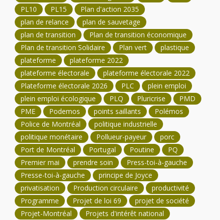
PL10
PL15
Plan d'action 2035
plan de relance
plan de sauvetage
plan de transition
Plan de transition économique
Plan de transition Solidaire
Plan vert
plastique
plateforme
plateforme 2022
plateforme électorale
plateforme électorale 2022
Plateforme électorale 2026
PLC
plein emploi
plein emploi écologique
PLQ
Pluricrise
PMD
PME
Podemos
points saillants
Polémos
Police de Montréal
politique industrielle
politique monétaire
Pollueur-payeur
porc
Port de Montréal
Portugal
Poutine
PQ
Premier mai
prendre soin
Press-toi-à-gauche
Presse-toi-à-gauche
principe de Joyce
privatisation
Production circulaire
productivité
Programme
Projet de loi 69
projet de société
Projet-Montréal
Projets d'intérêt national