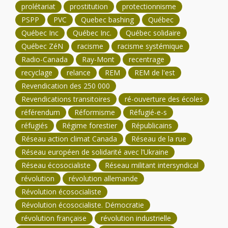
prolétariat
prostitution
protectionnisme
PSPP
PVC
Quebec bashing
Québec
Québec Inc
Québec Inc.
Québec solidaire
Québec ZéN
racisme
racisme systémique
Radio-Canada
Ray-Mont
recentrage
recyclage
relance
REM
REM de l'est
Revendication des 250 000
Revendications transitoires
ré-ouverture des écoles
référendum
Réformisme
Réfugié-e-s
réfugiés
Régime forestier
Républicains
Réseau action climat Canada
Réseau de la rue
Réseau européen de solidarité avec l’Ukraine
Réseau écosocialiste
Réseau militant intersyndical
révolution
révolution allemande
Révolution écosocialiste
Révolution écosocialiste. Démocratie
révolution française
révolution industrielle