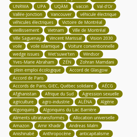
UNRWA
UPA
UQÀM
vaccin
Val-d'Or
Vallée-Jonction
Vancouver
véhicule électrique
véhicules électriques
Victoire de Montréal
vieillissement
Vietnam
Ville de Montréal
Ville Saguenay
Vincent Marissal
Vision 2030
voile
voile islamique
Voiture conventionnelle
wedge issues
Wet'suwe'ten
Windsor
Yves-Marie Abraham
ZÉN
Zohran Mamdani
plein emploi écologique
Accord de Glasgow
Accord de Paris
Accords de Paris, GIEC, Québec solidaire
AÉCG
Afghanistan
Afrique du Sud
Agression sexuelle
agriculture
agro-industrie
ALÉNA
Algérie
Algonquins
Algonquins du Lac Barrière
Aliments ultratransformés
Allocation universelle
Amazon
Amir Khadir
Andreas Malm
Anishinabé
Anthropocène
anticapitalisme