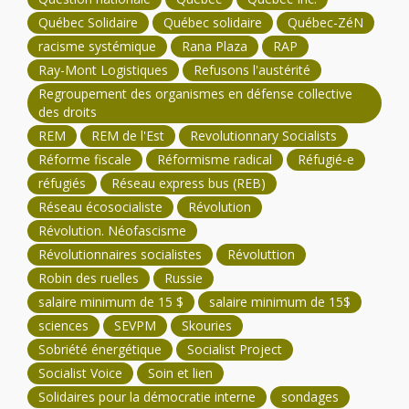
Québec Solidaire
Québec solidaire
Québec-ZéN
racisme systémique
Rana Plaza
RAP
Ray-Mont Logistiques
Refusons l'austérité
Regroupement des organismes en défense collective
des droits
REM
REM de l'Est
Revolutionnary Socialists
Réforme fiscale
Réformisme radical
Réfugié-e
réfugiés
Réseau express bus (REB)
Réseau écosocialiste
Révolution
Révolution. Néofascisme
Révolutionnaires socialistes
Révoluttion
Robin des ruelles
Russie
salaire minimum de 15 $
salaire minimum de 15$
sciences
SEVPM
Skouries
Sobriété énergétique
Socialist Project
Socialist Voice
Soin et lien
Solidaires pour la démocratie interne
sondages