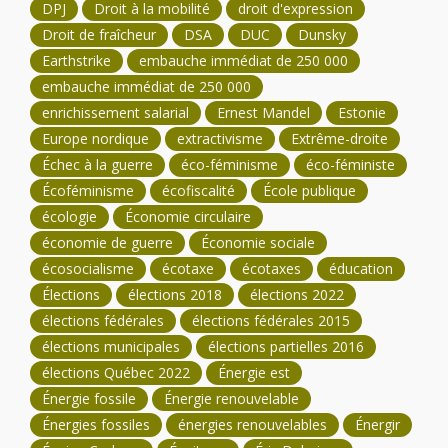
DPJ
Droit à la mobilité
droit d'expression
Droit de fraîcheur
DSA
DUC
Dunsky
Earthstrike
embauche immédiat de 250 000
embauche immédiat de 250 000
enrichissement salarial
Ernest Mandel
Estonie
Europe nordique
extractivisme
Extrême-droite
Échec à la guerre
éco-féminisme
éco-féministe
Écoféminisme
écofiscalité
École publique
écologie
Économie circulaire
économie de guerre
Économie sociale
écosocialisme
écotaxe
écotaxes
éducation
Élections
élections 2018
élections 2022
élections fédérales
élections fédérales 2015
élections municipales
élections partielles 2016
élections Québec 2022
Énergie est
Énergie fossile
Énergie renouvelable
Énergies fossiles
énergies renouvelables
Énergir