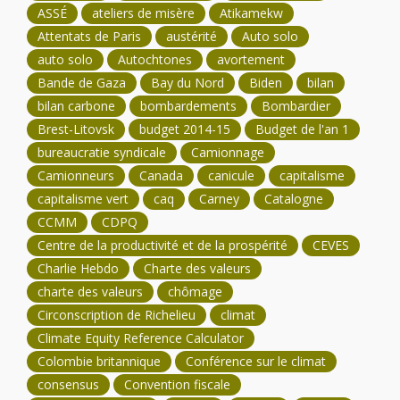
ASSÉ
ateliers de misère
Atikamekw
Attentats de Paris
austérité
Auto solo
auto solo
Autochtones
avortement
Bande de Gaza
Bay du Nord
Biden
bilan
bilan carbone
bombardements
Bombardier
Brest-Litovsk
budget 2014-15
Budget de l'an 1
bureaucratie syndicale
Camionnage
Camionneurs
Canada
canicule
capitalisme
capitalisme vert
caq
Carney
Catalogne
CCMM
CDPQ
Centre de la productivité et de la prospérité
CEVES
Charlie Hebdo
Charte des valeurs
charte des valeurs
chômage
Circonscription de Richelieu
climat
Climate Equity Reference Calculator
Colombie britannique
Conférence sur le climat
consensus
Convention fiscale