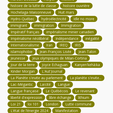
histoire de la lutte de classe
histoire ouvrière
Hochelaga-Maisonneuve
Huit mars
Hydro-Québec
hydroélectricité
Idle no more
immigrant
immigration
Immigration
Impératif français
impérialisme minier canadien
Impérialisme néolibéral
Indépendance
inégalité
Internationalisme
Iran
IREQ
IRIS
islamophobie
Jean-François Lisée
Jean-Talon
Jeunesse
Jeux olympiques de Milan-Cortina
Jour de la terre
Joyce Echaguan
Kanyen'kehà:ka
Kinder Morgan
L'Aut'Journal
La Planète s'invite au parlement
La planète s'invite...
Lac-Mégantic
Laïcité
Langue
Langue française
Le Québécois
Le revenant
liberté d'expression
libre-échange
lithium
Loi 21
loi 101
London
Lutte commune
L’état de l’énergie 2024
Manifestation