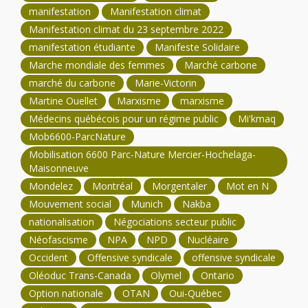
manifestation
Manifestation climat
Manifestation climat du 23 septembre 2022
manifestation étudiante
Manifeste Solidaire
Marche mondiale des femmes
Marché carbone
marché du carbone
Marie-Victorin
Martine Ouellet
Marxisme
marxisme
Médecins québécois pour un régime public
Mi'kmaq
Mob6600-ParcNature
Mobilisation 6600 Parc-Nature Mercier-Hochelaga-
Maisonneuve
Mondelez
Montréal
Morgentaler
Mot en N
Mouvement social
Munich
Nakba
nationalisation
Négociations secteur public
Néofascisme
NPA
NPD
Nucléaire
Occident
Offensive syndicale
offensive syndicale
Oléoduc Trans-Canada
Olymel
Ontario
Option nationale
OTAN
Oui-Québec