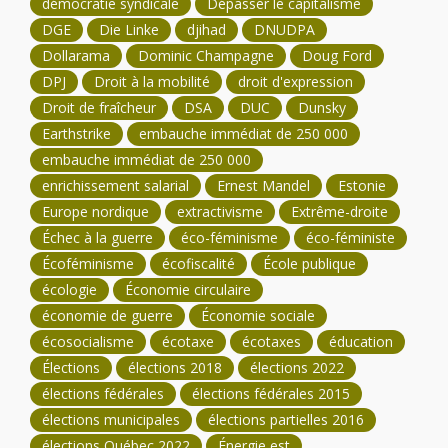
démocratie syndicale
Dépasser le capitalisme
DGE
Die Linke
djihad
DNUDPA
Dollarama
Dominic Champagne
Doug Ford
DPJ
Droit à la mobilité
droit d'expression
Droit de fraîcheur
DSA
DUC
Dunsky
Earthstrike
embauche immédiat de 250 000
embauche immédiat de 250 000
enrichissement salarial
Ernest Mandel
Estonie
Europe nordique
extractivisme
Extrême-droite
Échec à la guerre
éco-féminisme
éco-féministe
Écoféminisme
écofiscalité
École publique
écologie
Économie circulaire
économie de guerre
Économie sociale
écosocialisme
écotaxe
écotaxes
éducation
Élections
élections 2018
élections 2022
élections fédérales
élections fédérales 2015
élections municipales
élections partielles 2016
élections Québec 2022
Énergie est