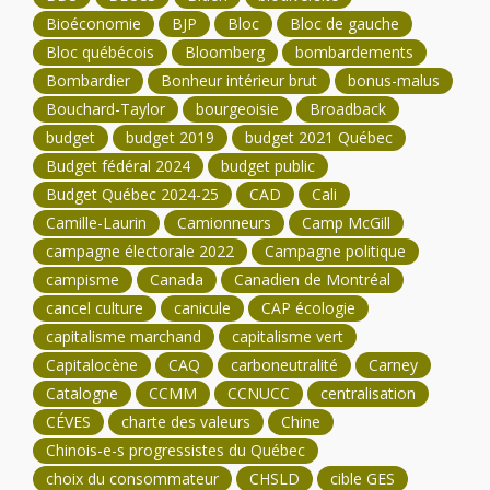
Bioéconomie
BJP
Bloc
Bloc de gauche
Bloc québécois
Bloomberg
bombardements
Bombardier
Bonheur intérieur brut
bonus-malus
Bouchard-Taylor
bourgeoisie
Broadback
budget
budget 2019
budget 2021 Québec
Budget fédéral 2024
budget public
Budget Québec 2024-25
CAD
Cali
Camille-Laurin
Camionneurs
Camp McGill
campagne électorale 2022
Campagne politique
campisme
Canada
Canadien de Montréal
cancel culture
canicule
CAP écologie
capitalisme marchand
capitalisme vert
Capitalocène
CAQ
carboneutralité
Carney
Catalogne
CCMM
CCNUCC
centralisation
CÉVES
charte des valeurs
Chine
Chinois-e-s progressistes du Québec
choix du consommateur
CHSLD
cible GES