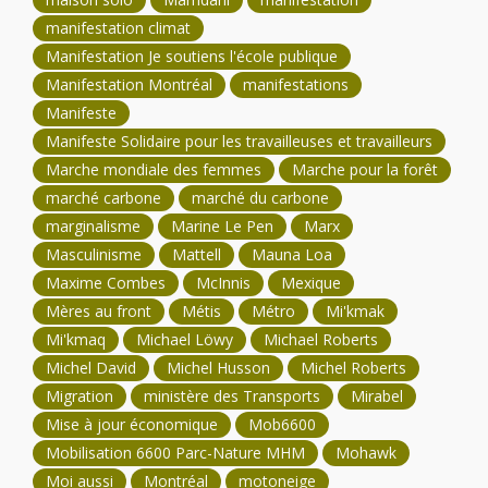
manifestation climat
Manifestation Je soutiens l'école publique
Manifestation Montréal
manifestations
Manifeste
Manifeste Solidaire pour les travailleuses et travailleurs
Marche mondiale des femmes
Marche pour la forêt
marché carbone
marché du carbone
marginalisme
Marine Le Pen
Marx
Masculinisme
Mattell
Mauna Loa
Maxime Combes
McInnis
Mexique
Mères au front
Métis
Métro
Mi'kmak
Mi'kmaq
Michael Löwy
Michael Roberts
Michel David
Michel Husson
Michel Roberts
Migration
ministère des Transports
Mirabel
Mise à jour économique
Mob6600
Mobilisation 6600 Parc-Nature MHM
Mohawk
Moi aussi
Montréal
motoneige