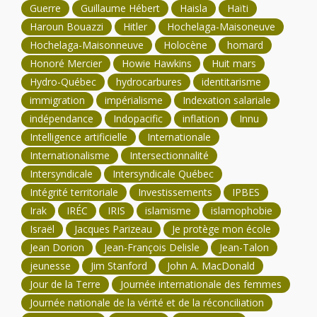
Guerre
Guillaume Hébert
Haisla
Haïti
Haroun Bouazzi
Hitler
Hochelaga-Maisoneuve
Hochelaga-Maisonneuve
Holocène
homard
Honoré Mercier
Howie Hawkins
Huit mars
Hydro-Québec
hydrocarbures
identitarisme
immigration
impérialisme
Indexation salariale
indépendance
Indopacific
inflation
Innu
Intelligence artificielle
Internationale
Internationalisme
Intersectionnalité
Intersyndicale
Intersyndicale Québec
Intégrité territoriale
Investissements
IPBES
Irak
IRÉC
IRIS
islamisme
islamophobie
Israël
Jacques Parizeau
Je protège mon école
Jean Dorion
Jean-François Delisle
Jean-Talon
jeunesse
Jim Stanford
John A. MacDonald
Jour de la Terre
Journée internationale des femmes
Journée nationale de la vérité et de la réconciliation