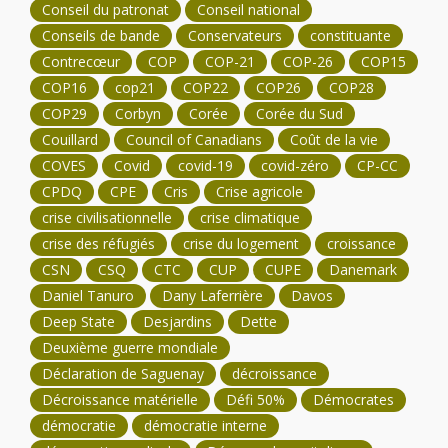
Conseil du patronat
Conseil national
Conseils de bande
Conservateurs
constituante
Contrecœur
COP
COP-21
COP-26
COP15
COP16
cop21
COP22
COP26
COP28
COP29
Corbyn
Corée
Corée du Sud
Couillard
Council of Canadians
Coût de la vie
COVES
Covid
covid-19
covid-zéro
CP-CC
CPDQ
CPE
Cris
Crise agricole
crise civilisationnelle
crise climatique
crise des réfugiés
crise du logement
croissance
CSN
CSQ
CTC
CUP
CUPE
Danemark
Daniel Tanuro
Dany Laferrière
Davos
Deep State
Desjardins
Dette
Deuxième guerre mondiale
Déclaration de Saguenay
décroissance
Décroissance matérielle
Défi 50%
Démocrates
démocratie
démocratie interne