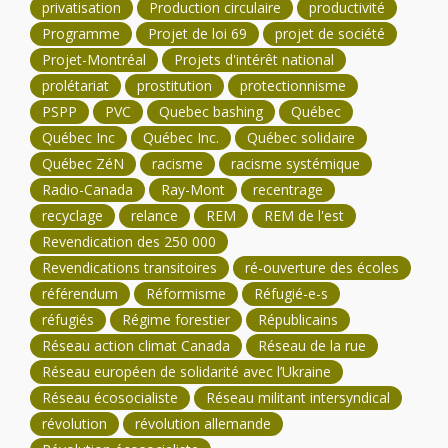
privatisation
Production circulaire
productivité
Programme
Projet de loi 69
projet de société
Projet-Montréal
Projets d'intérêt national
prolétariat
prostitution
protectionnisme
PSPP
PVC
Quebec bashing
Québec
Québec Inc
Québec Inc.
Québec solidaire
Québec ZéN
racisme
racisme systémique
Radio-Canada
Ray-Mont
recentrage
recyclage
relance
REM
REM de l'est
Revendication des 250 000
Revendications transitoires
ré-ouverture des écoles
référendum
Réformisme
Réfugié-e-s
réfugiés
Régime forestier
Républicains
Réseau action climat Canada
Réseau de la rue
Réseau européen de solidarité avec l’Ukraine
Réseau écosocialiste
Réseau militant intersyndical
révolution
révolution allemande