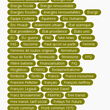
Énergie fossile
Énergie renouvelable
Énergies fossiles
énergies renouvelables
Énergir
Équipe Coderre
Équiterre
Éric Duhaime
Éric Pinault
étalement urbain
État islamique
État providence
État-providence
États-unis
ÉU
ÉU. guerre
FAE
fake news
famine
FAS
fascisme
Faut-qu'on-se-parle
Femme
Femmes de toutes origines
fermeture
Feux de forêt
féminicide
féminisme
FFQ
Filière batterie
Financiarisation
FIQ
Fitzgibbon
FNEEQ
fondamentalisme
fordisme
forêts
France
France insoumise
Francine Pelletier
français
François Geffroy
François Legault
Françoise David
Franz Broswimmer
FRAPRU
free transit
Free transit. tarif social
Fridays for Future
Front commun
Front commun 1972