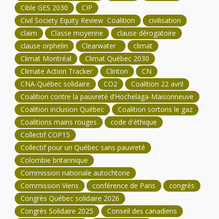
Cible GES 2030
CIP
Civil Society Equity Review Coalition
civilisation
claim
Classe moyenne
clause dérogatoire
clause orphelin
Clearwater
climat
Climat Montréal
Climat Québec 2030
Climate Action Tracker
Clinton
CN
CNA-Québec solidaire
CO2
Coalition 22 avril
Coalition contre la pauvreté d’Hochelaga-Maisonneuve
Coalition inclusion Québec
Coalition sortons le gaz
Coalitions mains rouges
code d'éthique
Collectif COP15
Collectif pour un Québec sans pauvreté
Colombie britannique
Commission nationale autochtone
Commission Viens
conférence de Paris
congrès
Congrès Québec solidaire 2026
Congrès Solidaire 2025
Conseil des canadiens