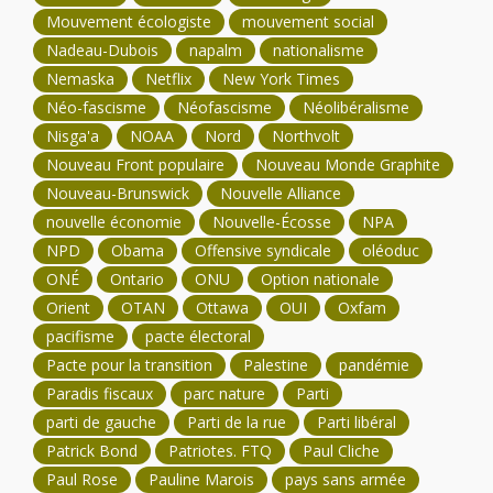
Mouvement écologiste
mouvement social
Nadeau-Dubois
napalm
nationalisme
Nemaska
Netflix
New York Times
Néo-fascisme
Néofascisme
Néolibéralisme
Nisga'a
NOAA
Nord
Northvolt
Nouveau Front populaire
Nouveau Monde Graphite
Nouveau-Brunswick
Nouvelle Alliance
nouvelle économie
Nouvelle-Écosse
NPA
NPD
Obama
Offensive syndicale
oléoduc
ONÉ
Ontario
ONU
Option nationale
Orient
OTAN
Ottawa
OUI
Oxfam
pacifisme
pacte électoral
Pacte pour la transition
Palestine
pandémie
Paradis fiscaux
parc nature
Parti
parti de gauche
Parti de la rue
Parti libéral
Patrick Bond
Patriotes. FTQ
Paul Cliche
Paul Rose
Pauline Marois
pays sans armée