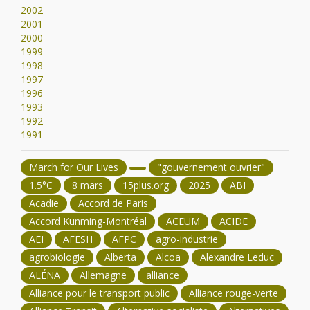
2002
2001
2000
1999
1998
1997
1996
1993
1992
1991
March for Our Lives
"gouvernement ouvrier"
1.5°C
8 mars
15plus.org
2025
ABI
Acadie
Accord de Paris
Accord Kunming-Montréal
ACEUM
ACIDE
AEI
AFESH
AFPC
agro-industrie
agrobiologie
Alberta
Alcoa
Alexandre Leduc
ALÉNA
Allemagne
alliance
Alliance pour le transport public
Alliance rouge-verte