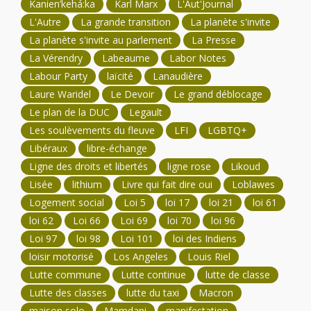
Kanien’kehá:ka
Karl Marx
L'Aut'Journal
L'Autre
La grande transition
La planète s'invite
La planète s'invite au parlement
La Presse
La Vérendry
Labeaume
Labor Notes
Labour Party
laïcité
Lanaudière
Laure Waridel
Le Devoir
Le grand déblocage
Le plan de la DUC
Legault
Les soulèvements du fleuve
LFI
LGBTQ+
Libéraux
libre-échange
Ligne des droits et libertés
ligne rose
Likoud
Lisée
lithium
Livre qui fait dire oui
Loblawes
Logement social
Loi 5
loi 17
loi 21
loi 61
loi 62
Loi 66
Loi 69
loi 70
loi 96
Loi 97
loi 98
Loi 101
loi des Indiens
loisir motorisé
Los Angeles
Louis Riel
Lutte commune
Lutte continue
lutte de classe
Lutte des classes
lutte du taxi
Macron
maison solo
Mamdani
manifestation