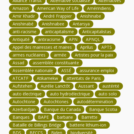
Alliance Transit
Alternative socialiste
Alternatives
Amazon
American Way of Life
Amérindiens
Amir Khadir
André Frappier
Anishinabe
Anishinabé
Anishnabee
Antarsya
anti-racisme
anticapitalisme
Anticapitalistas
Antiquité
antiracisme
APN
APNQL
Appel des mairesses et maires
Aprilus
APTS
armes nucléaires
armée
Artistes pour la paix
Assad
assemblée constituante
Assemblée nationale
ASSÉ
assurance-emploi
ATCATF
Atikamekw
attentats de Paris
Aufstehen
Aurélie Lanctôt
Aussant
austérité
auto électrique
auto hydroélectrique
auto solo
Autochtone
Autochtones
autodétermination
Azerbaïdjan
Banque du Canada
Banque Scotia
Banques
BAPE
barbarie
Barrette
Bataille de Billings Bridge
batterie lithium-ion
BDS
BECCS
Biden
biodiversité