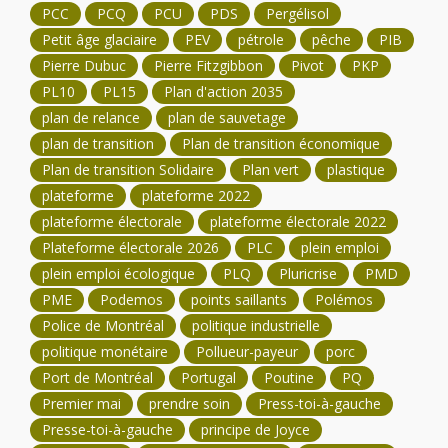
PCC
PCQ
PCU
PDS
Pergélisol
Petit âge glaciaire
PEV
pétrole
pêche
PIB
Pierre Dubuc
Pierre Fitzgibbon
Pivot
PKP
PL10
PL15
Plan d'action 2035
plan de relance
plan de sauvetage
plan de transition
Plan de transition économique
Plan de transition Solidaire
Plan vert
plastique
plateforme
plateforme 2022
plateforme électorale
plateforme électorale 2022
Plateforme électorale 2026
PLC
plein emploi
plein emploi écologique
PLQ
Pluricrise
PMD
PME
Podemos
points saillants
Polémos
Police de Montréal
politique industrielle
politique monétaire
Pollueur-payeur
porc
Port de Montréal
Portugal
Poutine
PQ
Premier mai
prendre soin
Press-toi-à-gauche
Presse-toi-à-gauche
principe de Joyce