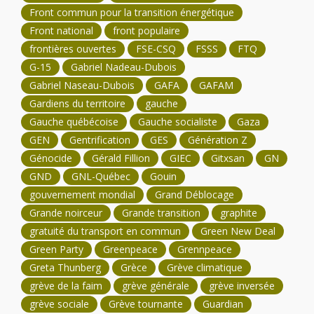
Front commun pour la transition énergétique
Front national
front populaire
frontières ouvertes
FSE-CSQ
FSSS
FTQ
G-15
Gabriel Nadeau-Dubois
Gabriel Naseau-Dubois
GAFA
GAFAM
Gardiens du territoire
gauche
Gauche québécoise
Gauche socialiste
Gaza
GEN
Gentrification
GES
Génération Z
Génocide
Gérald Fillion
GIEC
Gitxsan
GN
GND
GNL-Québec
Gouin
gouvernement mondial
Grand Déblocage
Grande noirceur
Grande transition
graphite
gratuité du transport en commun
Green New Deal
Green Party
Greenpeace
Grennpeace
Greta Thunberg
Grèce
Grève climatique
grève de la faim
grève générale
grève inversée
grève sociale
Grève tournante
Guardian