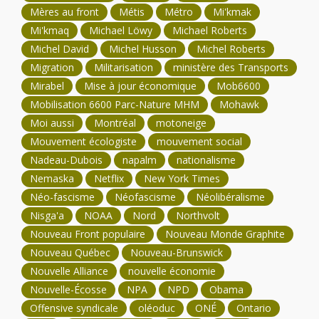
Mères au front
Métis
Métro
Mi'kmak
Mi'kmaq
Michael Löwy
Michael Roberts
Michel David
Michel Husson
Michel Roberts
Migration
Militarisation
ministère des Transports
Mirabel
Mise à jour économique
Mob6600
Mobilisation 6600 Parc-Nature MHM
Mohawk
Moi aussi
Montréal
motoneige
Mouvement écologiste
mouvement social
Nadeau-Dubois
napalm
nationalisme
Nemaska
Netflix
New York Times
Néo-fascisme
Néofascisme
Néolibéralisme
Nisga'a
NOAA
Nord
Northvolt
Nouveau Front populaire
Nouveau Monde Graphite
Nouveau Québec
Nouveau-Brunswick
Nouvelle Alliance
nouvelle économie
Nouvelle-Écosse
NPA
NPD
Obama
Offensive syndicale
oléoduc
ONÉ
Ontario