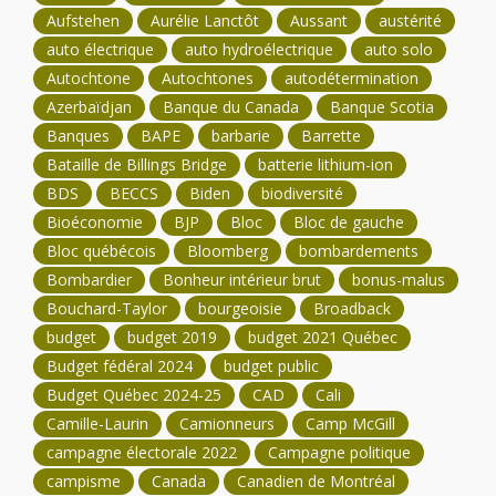
Aufstehen
Aurélie Lanctôt
Aussant
austérité
auto électrique
auto hydroélectrique
auto solo
Autochtone
Autochtones
autodétermination
Azerbaïdjan
Banque du Canada
Banque Scotia
Banques
BAPE
barbarie
Barrette
Bataille de Billings Bridge
batterie lithium-ion
BDS
BECCS
Biden
biodiversité
Bioéconomie
BJP
Bloc
Bloc de gauche
Bloc québécois
Bloomberg
bombardements
Bombardier
Bonheur intérieur brut
bonus-malus
Bouchard-Taylor
bourgeoisie
Broadback
budget
budget 2019
budget 2021 Québec
Budget fédéral 2024
budget public
Budget Québec 2024-25
CAD
Cali
Camille-Laurin
Camionneurs
Camp McGill
campagne électorale 2022
Campagne politique
campisme
Canada
Canadien de Montréal