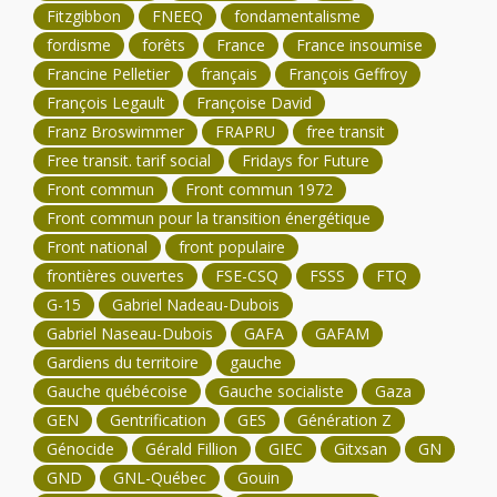
Fitzgibbon
FNEEQ
fondamentalisme
fordisme
forêts
France
France insoumise
Francine Pelletier
français
François Geffroy
François Legault
Françoise David
Franz Broswimmer
FRAPRU
free transit
Free transit. tarif social
Fridays for Future
Front commun
Front commun 1972
Front commun pour la transition énergétique
Front national
front populaire
frontières ouvertes
FSE-CSQ
FSSS
FTQ
G-15
Gabriel Nadeau-Dubois
Gabriel Naseau-Dubois
GAFA
GAFAM
Gardiens du territoire
gauche
Gauche québécoise
Gauche socialiste
Gaza
GEN
Gentrification
GES
Génération Z
Génocide
Gérald Fillion
GIEC
Gitxsan
GN
GND
GNL-Québec
Gouin