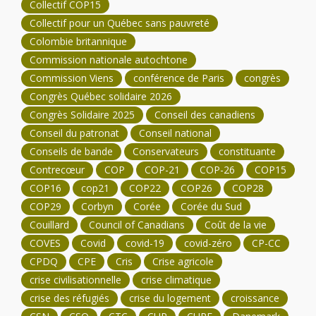
Collectif COP15
Collectif pour un Québec sans pauvreté
Colombie britannique
Commission nationale autochtone
Commission Viens
conférence de Paris
congrès
Congrès Québec solidaire 2026
Congrès Solidaire 2025
Conseil des canadiens
Conseil du patronat
Conseil national
Conseils de bande
Conservateurs
constituante
Contrecœur
COP
COP-21
COP-26
COP15
COP16
cop21
COP22
COP26
COP28
COP29
Corbyn
Corée
Corée du Sud
Couillard
Council of Canadians
Coût de la vie
COVES
Covid
covid-19
covid-zéro
CP-CC
CPDQ
CPE
Cris
Crise agricole
crise civilisationnelle
crise climatique
crise des réfugiés
crise du logement
croissance