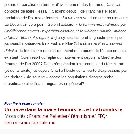
permis et banalisé en termes d'avilissement des femmes. Dans ce
contexte délétère, l'essai « Second début » de Francine Pelletier,
fondatrice de l'ex revue féministe
La vie en rose
et actuel chroniqueuse
au Devoir, arrive à point. Selon l'auteure, «
le féminisme, malmené par
l’indifférence envers l’hypersexualisation et la violence sourde, avance
à tâtons, titube et s’égare.
» (Le syndicalisme et la gauche politique
peuvent-ils prétendre à un meilleur bilan?) La réussite d'un «
second
début
» du féminisme requiert de chercher la cause de l'échec de celui
existant. Qu'en est-il du replie du mouvement depuis la Marche des
femmes de l'an 2000? De la récupération instrumentale du féminisme
(et de la laïcité), et depuis Charlie Hebdo de la liberté d'expression, par
les droites « de souche » contre les populations d'origine arabo-
musulmane et celles immigrantes en général?
Pour lire le
texte complet :
Un pavé dans la mare féministe... et nationaliste
Mots clés :
Francine Pelletier
/
féminisme
/
FFQ
/
terrorisme
/
capitalisme