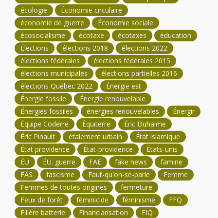
écologie
Économie circulaire
économie de guerre
Économie sociale
écosocialisme
écotaxe
écotaxes
éducation
Élections
élections 2018
élections 2022
élections fédérales
élections fédérales 2015
élections municipales
élections partielles 2016
élections Québec 2022
Énergie est
Énergie fossile
Énergie renouvelable
Énergies fossiles
énergies renouvelables
Énergir
Équipe Coderre
Équiterre
Éric Duhaime
Éric Pinault
étalement urbain
État islamique
État providence
État-providence
États-unis
ÉU
ÉU. guerre
FAE
fake news
famine
FAS
fascisme
Faut-qu'on-se-parle
Femme
Femmes de toutes origines
fermeture
Feux de forêt
féminicide
féminisme
FFQ
Filière batterie
Financiarisation
FIQ