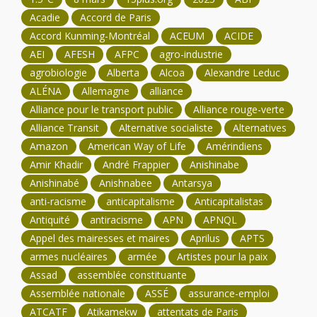
Acadie
Accord de Paris
Accord Kunming-Montréal
ACEUM
ACIDE
AEI
AFESH
AFPC
agro-industrie
agrobiologie
Alberta
Alcoa
Alexandre Leduc
ALÉNA
Allemagne
alliance
Alliance pour le transport public
Alliance rouge-verte
Alliance Transit
Alternative socialiste
Alternatives
Amazon
American Way of Life
Amérindiens
Amir Khadir
André Frappier
Anishinabe
Anishinabé
Anishnabee
Antarsya
anti-racisme
anticapitalisme
Anticapitalistas
Antiquité
antiracisme
APN
APNQL
Appel des mairesses et maires
Aprilus
APTS
armes nucléaires
armée
Artistes pour la paix
Assad
assemblée constituante
Assemblée nationale
ASSÉ
assurance-emploi
ATCATF
Atikamekw
attentats de Paris