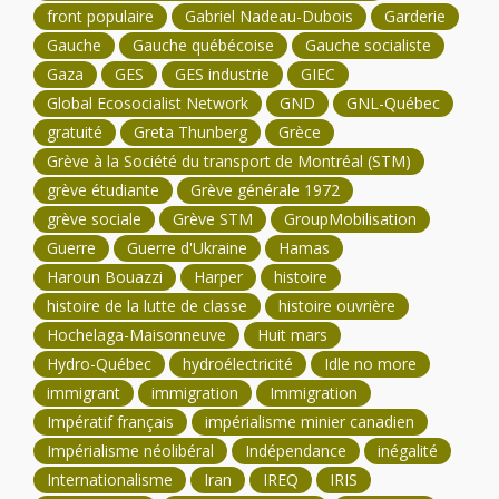
front populaire
Gabriel Nadeau-Dubois
Garderie
Gauche
Gauche québécoise
Gauche socialiste
Gaza
GES
GES industrie
GIEC
Global Ecosocialist Network
GND
GNL-Québec
gratuité
Greta Thunberg
Grèce
Grève à la Société du transport de Montréal (STM)
grève étudiante
Grève générale 1972
grève sociale
Grève STM
GroupMobilisation
Guerre
Guerre d'Ukraine
Hamas
Haroun Bouazzi
Harper
histoire
histoire de la lutte de classe
histoire ouvrière
Hochelaga-Maisonneuve
Huit mars
Hydro-Québec
hydroélectricité
Idle no more
immigrant
immigration
Immigration
Impératif français
impérialisme minier canadien
Impérialisme néolibéral
Indépendance
inégalité
Internationalisme
Iran
IREQ
IRIS