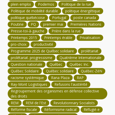
plein emploi
Podemos
Politique de la rue
Politique de mobilité durable
politique énergétique
politique québécoise
Portugal
poste canada
Poutine
PQ
premier mai
Premières Nations
Presse-toi-à-gauche
Prière dans la rue
Printemps 2015
Printemps érable
Privatisation
pro-choix
productivité
Programme 2025 de Québec solidaire
prolétariat
prolétariat. progressisme
Quatrième Internationale
Question nationale
Québec
Québec Inc.
Québec Solidaire
Québec solidaire
Québec-ZéN
racisme systémique
Rana Plaza
RAP
Ray-Mont Logistiques
Refusons l'austérité
Regroupement des organismes en défense collective
des droits
REM
REM de l'Est
Revolutionnary Socialists
Réforme fiscale
Réformisme radical
Réfugié-e