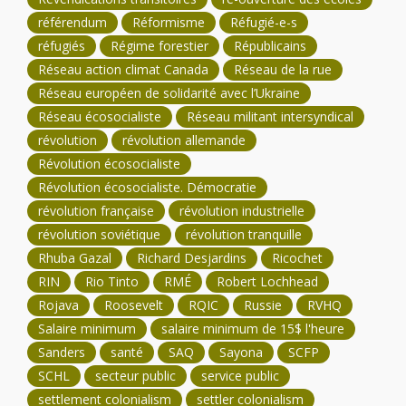
référendum
Réformisme
Réfugié-e-s
réfugiés
Régime forestier
Républicains
Réseau action climat Canada
Réseau de la rue
Réseau européen de solidarité avec l’Ukraine
Réseau écosocialiste
Réseau militant intersyndical
révolution
révolution allemande
Révolution écosocialiste
Révolution écosocialiste. Démocratie
révolution française
révolution industrielle
révolution soviétique
révolution tranquille
Rhuba Gazal
Richard Desjardins
Ricochet
RIN
Rio Tinto
RMÉ
Robert Lochhead
Rojava
Roosevelt
RQIC
Russie
RVHQ
Salaire minimum
salaire minimum de 15$ l'heure
Sanders
santé
SAQ
Sayona
SCFP
SCHL
secteur public
service public
settlement colonialism
settler colonialism