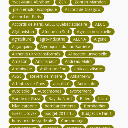
Yves-Marie Abraham
ZÉN
Zohran Mamdani
plein emploi écologique
Accord de Glasgow
Accord de Paris
Accords de Paris, GIEC, Québec solidaire
AÉCG
Afghanistan
Afrique du Sud
Agression sexuelle
agriculture
agro-industrie
ALÉNA
Algérie
Algonquins
Algonquins du Lac Barrière
Aliments ultratransformés
Allocation universelle
Amazon
Amir Khadir
Andreas Malm
Anishinabé
Anthropocène
anticapitalisme
ASSÉ
ateliers de misère
Atikamekw
Attentats de Paris
austérité
Auto solo
auto solo
Autochtones
avortement
Bande de Gaza
Bay du Nord
Biden
bilan
bilan carbone
bombardements
Bombardier
Brest-Litovsk
budget 2014-15
Budget de l'an 1
bureaucratie syndicale
Camionnage