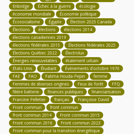
Enbridge
Échec à la guerre
écologie
économie mondiale
Économie politique
Écosocialisme
Égypte
Élection 2025 Canada
Élections
élections
élections 2014
élections canadiennes 2019
élections fédérales 2015
Élections fédérales 2025
Élections Québec 2022
Électrolux
Énergies renouvelables
étalement urbain
États-Unis
Étudiant
Événements d'octobre 1970
FAE
FAO
Fatima Houda-Pepin
femme
Femmes de diverses origines
Feux de forêt
FFQ
filière batterie
finances publiques
financiarisation
Francine Pelletier
français
Françoise David
Front commun
front commun
front commun 2014
Front commun 2015
Front commun 2016
Front commun 2023
Front commun pour la transition énergétique