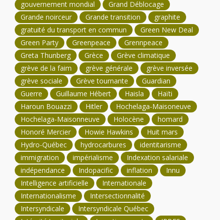
gouvernement mondial
Grand Déblocage
Grande noirceur
Grande transition
graphite
gratuité du transport en commun
Green New Deal
Green Party
Greenpeace
Grennpeace
Greta Thunberg
Grèce
Grève climatique
grève de la faim
grève générale
grève inversée
grève sociale
Grève tournante
Guardian
Guerre
Guillaume Hébert
Haisla
Haïti
Haroun Bouazzi
Hitler
Hochelaga-Maisoneuve
Hochelaga-Maisonneuve
Holocène
homard
Honoré Mercier
Howie Hawkins
Huit mars
Hydro-Québec
hydrocarbures
identitarisme
immigration
impérialisme
Indexation salariale
indépendance
Indopacific
inflation
Innu
Intelligence artificielle
Internationale
Internationalisme
Intersectionnalité
Intersyndicale
Intersyndicale Québec