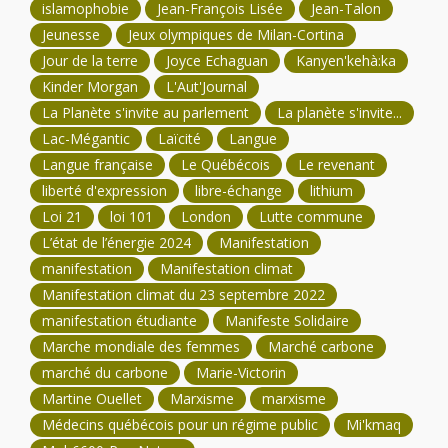
islamophobie
Jean-François Lisée
Jean-Talon
Jeunesse
Jeux olympiques de Milan-Cortina
Jour de la terre
Joyce Echaguan
Kanyen'kehà:ka
Kinder Morgan
L'Aut'Journal
La Planète s'invite au parlement
La planète s'invite...
Lac-Mégantic
Laïcité
Langue
Langue française
Le Québécois
Le revenant
liberté d'expression
libre-échange
lithium
Loi 21
loi 101
London
Lutte commune
L’état de l’énergie 2024
Manifestation
manifestation
Manifestation climat
Manifestation climat du 23 septembre 2022
manifestation étudiante
Manifeste Solidaire
Marche mondiale des femmes
Marché carbone
marché du carbone
Marie-Victorin
Martine Ouellet
Marxisme
marxisme
Médecins québécois pour un régime public
Mi'kmaq