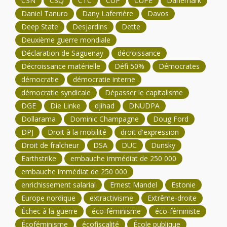
CSN
CSQ
CTC
CUP
CUPE
Danemark
Daniel Tanuro
Dany Laferrière
Davos
Deep State
Desjardins
Dette
Deuxième guerre mondiale
Déclaration de Saguenay
décroissance
Décroissance matérielle
Défi 50%
Démocrates
démocratie
démocratie interne
démocratie syndicale
Dépasser le capitalisme
DGE
Die Linke
djihad
DNUDPA
Dollarama
Dominic Champagne
Doug Ford
DPJ
Droit à la mobilité
droit d'expression
Droit de fraîcheur
DSA
DUC
Dunsky
Earthstrike
embauche immédiat de 250 000
embauche immédiat de 250 000
enrichissement salarial
Ernest Mandel
Estonie
Europe nordique
extractivisme
Extrême-droite
Échec à la guerre
éco-féminisme
éco-féministe
Écoféminisme
écofiscalité
École publique