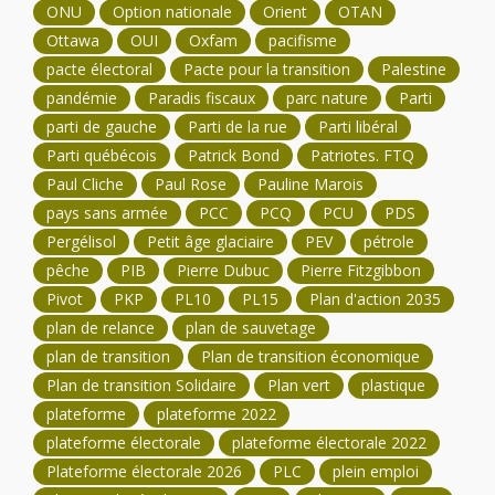
ONU
Option nationale
Orient
OTAN
Ottawa
OUI
Oxfam
pacifisme
pacte électoral
Pacte pour la transition
Palestine
pandémie
Paradis fiscaux
parc nature
Parti
parti de gauche
Parti de la rue
Parti libéral
Parti québécois
Patrick Bond
Patriotes. FTQ
Paul Cliche
Paul Rose
Pauline Marois
pays sans armée
PCC
PCQ
PCU
PDS
Pergélisol
Petit âge glaciaire
PEV
pétrole
pêche
PIB
Pierre Dubuc
Pierre Fitzgibbon
Pivot
PKP
PL10
PL15
Plan d'action 2035
plan de relance
plan de sauvetage
plan de transition
Plan de transition économique
Plan de transition Solidaire
Plan vert
plastique
plateforme
plateforme 2022
plateforme électorale
plateforme électorale 2022
Plateforme électorale 2026
PLC
plein emploi