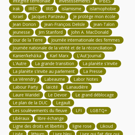
Intégrité territoriale
Investissements
IPBES
Irak
IRÉC
IRIS
islamisme
islamophobie
Israël
Jacques Parizeau
Je protège mon école
Jean Dorion
Jean-François Delisle
Jean-Talon
jeunesse
Jim Stanford
John A. MacDonald
Jour de la Terre
Journée internationale des femmes
Journée nationale de la vérité et de la réconciliation
Kanien’kehá:ka
Karl Marx
L'Aut'Journal
L'Autre
La grande transition
La planète s'invite
La planète s'invite au parlement
La Presse
La Vérendry
Labeaume
Labor Notes
Labour Party
laïcité
Lanaudière
Laure Waridel
Le Devoir
Le grand déblocage
Le plan de la DUC
Legault
Les soulèvements du fleuve
LFI
LGBTQ+
Libéraux
libre-échange
Ligne des droits et libertés
ligne rose
Likoud
Lisée
lithium
Livre bleu
Livre qui fait dire oui