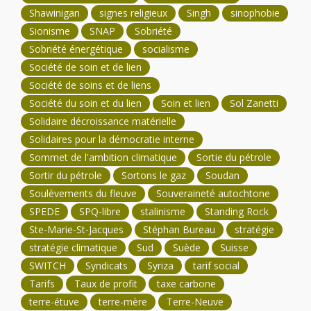
Shawinigan
signes religieux
Singh
sinophobie
Sionisme
SNAP
Sobriété
Sobriété énergétique
socialisme
Société de soin et de lien
Société de soins et de liens
Société du soin et du lien
Soin et lien
Sol Zanetti
Solidaire décroissance matérielle
Solidaires pour la démocratie interne
Sommet de l'ambition climatique
Sortie du pétrole
Sortir du pétrole
Sortons le gaz
Soudan
Soulèvements du fleuve
Souveraineté autochtone
SPEDE
SPQ-libre
stalinisme
Standing Rock
Ste-Marie-St-Jacques
Stéphan Bureau
stratégie
stratégie climatique
Sud
Suède
Suisse
SWITCH
Syndicats
Syriza
tarif social
Tarifs
Taux de profit
taxe carbone
terre-étuve
terre-mère
Terre-Neuve