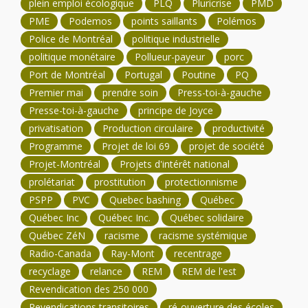
plein emploi écologique
PLQ
Pluricrise
PMD
PME
Podemos
points saillants
Polémos
Police de Montréal
politique industrielle
politique monétaire
Pollueur-payeur
porc
Port de Montréal
Portugal
Poutine
PQ
Premier mai
prendre soin
Press-toi-à-gauche
Presse-toi-à-gauche
principe de Joyce
privatisation
Production circulaire
productivité
Programme
Projet de loi 69
projet de société
Projet-Montréal
Projets d'intérêt national
prolétariat
prostitution
protectionnisme
PSPP
PVC
Quebec bashing
Québec
Québec Inc
Québec Inc.
Québec solidaire
Québec ZéN
racisme
racisme systémique
Radio-Canada
Ray-Mont
recentrage
recyclage
relance
REM
REM de l'est
Revendication des 250 000
Revendications transitoires
ré-ouverture des écoles