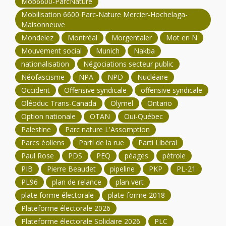
Mob6600-ParcNature
Mobilisation 6600 Parc-Nature Mercier-Hochelaga-
Maisonneuve
Mondelez
Montréal
Morgentaler
Mot en N
Mouvement social
Munich
Nakba
nationalisation
Négociations secteur public
Néofascisme
NPA
NPD
Nucléaire
Occident
Offensive syndicale
offensive syndicale
Oléoduc Trans-Canada
Olymel
Ontario
Option nationale
OTAN
Oui-Québec
Palestine
Parc nature L'Assomption
Parcs éoliens
Parti de la rue
Parti Libéral
Paul Rose
PDS
PEQ
péages
pétrole
PIB
Pierre Beaudet
pipeline
PKP
PL-21
PL96
plan de relance
plan vert
plate forme électorale
plate-forme 2018
Plateforme électorale 2026
Plateforme électorale Solidaire 2026
PLC