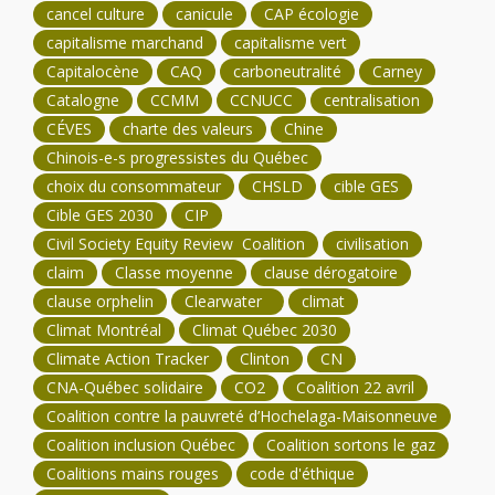
cancel culture
canicule
CAP écologie
capitalisme marchand
capitalisme vert
Capitalocène
CAQ
carboneutralité
Carney
Catalogne
CCMM
CCNUCC
centralisation
CÉVES
charte des valeurs
Chine
Chinois-e-s progressistes du Québec
choix du consommateur
CHSLD
cible GES
Cible GES 2030
CIP
Civil Society Equity Review Coalition
civilisation
claim
Classe moyenne
clause dérogatoire
clause orphelin
Clearwater
climat
Climat Montréal
Climat Québec 2030
Climate Action Tracker
Clinton
CN
CNA-Québec solidaire
CO2
Coalition 22 avril
Coalition contre la pauvreté d’Hochelaga-Maisonneuve
Coalition inclusion Québec
Coalition sortons le gaz
Coalitions mains rouges
code d'éthique