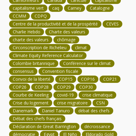
Camionneurs
Canada
canicule
capitalisme
capitalisme vert
caq
Carney
Catalogne
CCMM
CDPQ
Centre de la productivité et de la prospérité
CEVES
Charlie Hebdo
Charte des valeurs
charte des valeurs
chômage
Circonscription de Richelieu
climat
Climate Equity Reference Calculator
Colombie britannique
Conférence sur le climat
consensus
Convention fiscale
Convoi de la liberté
COP15
COP16
COP21
COP26
COP28
COP29
COP30
Courbe de Keeling
covid-19
crise climatique
Crise du logement
crise migratoire
CSN
Danemark
Daniel Tanuro
débat des chefs
Débat des chefs français
Déclaration de Great Barrington
décroissance
démocratie
Egypt
El Niño
Eldorado Gold