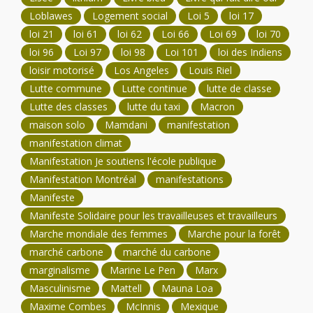
Loblawes
Logement social
Loi 5
loi 17
loi 21
loi 61
loi 62
Loi 66
Loi 69
loi 70
loi 96
Loi 97
loi 98
Loi 101
loi des Indiens
loisir motorisé
Los Angeles
Louis Riel
Lutte commune
Lutte continue
lutte de classe
Lutte des classes
lutte du taxi
Macron
maison solo
Mamdani
manifestation
manifestation climat
Manifestation Je soutiens l'école publique
Manifestation Montréal
manifestations
Manifeste
Manifeste Solidaire pour les travailleuses et travailleurs
Marche mondiale des femmes
Marche pour la forêt
marché carbone
marché du carbone
marginalisme
Marine Le Pen
Marx
Masculinisme
Mattell
Mauna Loa
Maxime Combes
McInnis
Mexique