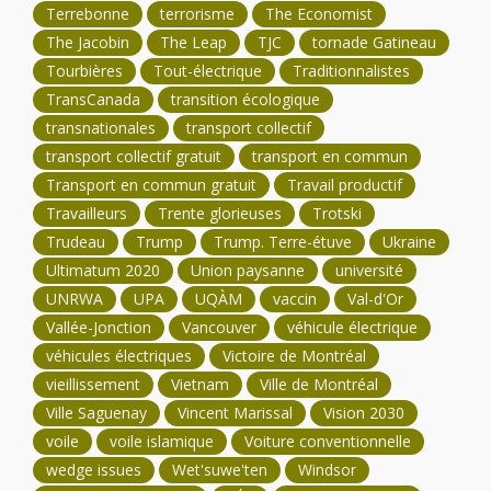
Terrebonne
terrorisme
The Economist
The Jacobin
The Leap
TJC
tornade Gatineau
Tourbières
Tout-électrique
Traditionnalistes
TransCanada
transition écologique
transnationales
transport collectif
transport collectif gratuit
transport en commun
Transport en commun gratuit
Travail productif
Travailleurs
Trente glorieuses
Trotski
Trudeau
Trump
Trump. Terre-étuve
Ukraine
Ultimatum 2020
Union paysanne
université
UNRWA
UPA
UQÀM
vaccin
Val-d'Or
Vallée-Jonction
Vancouver
véhicule électrique
véhicules électriques
Victoire de Montréal
vieillissement
Vietnam
Ville de Montréal
Ville Saguenay
Vincent Marissal
Vision 2030
voile
voile islamique
Voiture conventionnelle
wedge issues
Wet'suwe'ten
Windsor