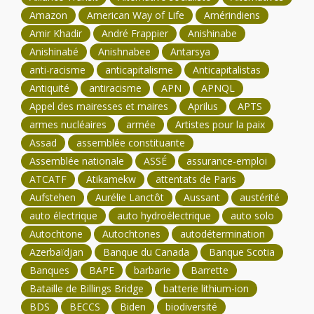
Amazon
American Way of Life
Amérindiens
Amir Khadir
André Frappier
Anishinabe
Anishinabé
Anishnabee
Antarsya
anti-racisme
anticapitalisme
Anticapitalistas
Antiquité
antiracisme
APN
APNQL
Appel des mairesses et maires
Aprilus
APTS
armes nucléaires
armée
Artistes pour la paix
Assad
assemblée constituante
Assemblée nationale
ASSÉ
assurance-emploi
ATCATF
Atikamekw
attentats de Paris
Aufstehen
Aurélie Lanctôt
Aussant
austérité
auto électrique
auto hydroélectrique
auto solo
Autochtone
Autochtones
autodétermination
Azerbaïdjan
Banque du Canada
Banque Scotia
Banques
BAPE
barbarie
Barrette
Bataille de Billings Bridge
batterie lithium-ion
BDS
BECCS
Biden
biodiversité