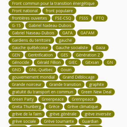
Front commun pour la transition énergétique
Front national
front populaire
frontières ouvertes
FSE-CSQ
FSSS
FTQ
G-15
Gabriel Nadeau-Dubois
Gabriel Naseau-Dubois
GAFA
GAFAM
Gardiens du territoire
gauche
Gauche québécoise
Gauche socialiste
Gaza
GEN
Gentrification
GES
Génération Z
Génocide
Gérald Fillion
GIEC
Gitxsan
GN
GND
GNL-Québec
Gouin
gouvernement mondial
Grand Déblocage
Grande noirceur
Grande transition
graphite
gratuité du transport en commun
Green New Deal
Green Party
Greenpeace
Grennpeace
Greta Thunberg
Grèce
Grève climatique
grève de la faim
grève générale
grève inversée
grève sociale
Grève tournante
Guardian