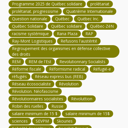
Programme 2025 de Québec solidaire
prolétariat
prolétariat. progressisme
Quatrième Internationale
Question nationale
Québec
Québec Inc.
Québec Solidaire
Québec solidaire
Québec-ZéN
racisme systémique
Rana Plaza
RAP
Ray-Mont Logistiques
Refusons l'austérité
Regroupement des organismes en défense collective
des droits
REM
REM de l'Est
Revolutionnary Socialists
Réforme fiscale
Réformisme radical
Réfugié-e
réfugiés
Réseau express bus (REB)
Réseau écosocialiste
Révolution
Révolution. Néofascisme
Révolutionnaires socialistes
Révoluttion
Robin des ruelles
Russie
salaire minimum de 15 $
salaire minimum de 15$
sciences
SEVPM
Skouries