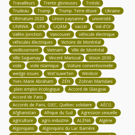
Travailleurs
Trente glorieuses
Trotski
Trudeau
Trump
Trump. Terre-étuve
Ukraine
Ultimatum 2020
Union paysanne
université
UNRWA
UPA
UQÀM
vaccin
Val-d'Or
Vallée-Jonction
Vancouver
véhicule électrique
véhicules électriques
Victoire de Montréal
vieillissement
Vietnam
Ville de Montréal
Ville Saguenay
Vincent Marissal
Vision 2030
voile
voile islamique
Voiture conventionnelle
wedge issues
Wet'suwe'ten
Windsor
Yves-Marie Abraham
ZÉN
Zohran Mamdani
plein emploi écologique
Accord de Glasgow
Accord de Paris
Accords de Paris, GIEC, Québec solidaire
AÉCG
Afghanistan
Afrique du Sud
Agression sexuelle
agriculture
agro-industrie
ALÉNA
Algérie
Algonquins
Algonquins du Lac Barrière