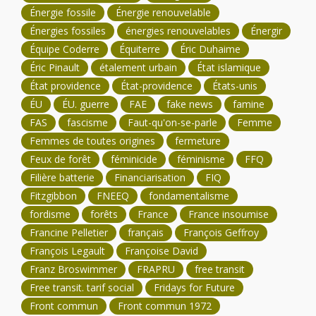
Énergie fossile
Énergie renouvelable
Énergies fossiles
énergies renouvelables
Énergir
Équipe Coderre
Équiterre
Éric Duhaime
Éric Pinault
étalement urbain
État islamique
État providence
État-providence
États-unis
ÉU
ÉU. guerre
FAE
fake news
famine
FAS
fascisme
Faut-qu'on-se-parle
Femme
Femmes de toutes origines
fermeture
Feux de forêt
féminicide
féminisme
FFQ
Filière batterie
Financiarisation
FIQ
Fitzgibbon
FNEEQ
fondamentalisme
fordisme
forêts
France
France insoumise
Francine Pelletier
français
François Geffroy
François Legault
Françoise David
Franz Broswimmer
FRAPRU
free transit
Free transit. tarif social
Fridays for Future
Front commun
Front commun 1972