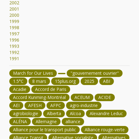
2002
2001
2000
1999
1998
1997
1996
1993
1992
1991
March for Our Lives
"gouvernement ouvrier"
1.5°C
8 mars
15plus.org
2025
ABI
Acadie
Accord de Paris
Accord Kunming-Montréal
ACEUM
ACIDE
AEI
AFESH
AFPC
agro-industrie
agrobiologie
Alberta
Alcoa
Alexandre Leduc
ALÉNA
Allemagne
alliance
Alliance pour le transport public
Alliance rouge-verte
Alliance Transit
Alternative socialiste
Alternatives