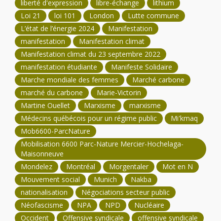
liberté d'expression
libre-échange
lithium
Loi 21
loi 101
London
Lutte commune
L’état de l’énergie 2024
Manifestation
manifestation
Manifestation climat
Manifestation climat du 23 septembre 2022
manifestation étudiante
Manifeste Solidaire
Marche mondiale des femmes
Marché carbone
marché du carbone
Marie-Victorin
Martine Ouellet
Marxisme
marxisme
Médecins québécois pour un régime public
Mi'kmaq
Mob6600-ParcNature
Mobilisation 6600 Parc-Nature Mercier-Hochelaga-
Maisonneuve
Mondelez
Montréal
Morgentaler
Mot en N
Mouvement social
Munich
Nakba
nationalisation
Négociations secteur public
Néofascisme
NPA
NPD
Nucléaire
Occident
Offensive syndicale
offensive syndicale