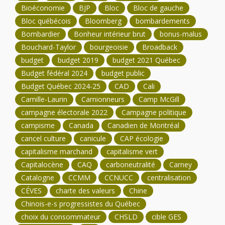
Bioéconomie
BJP
Bloc
Bloc de gauche
Bloc québécois
Bloomberg
bombardements
Bombardier
Bonheur intérieur brut
bonus-malus
Bouchard-Taylor
bourgeoisie
Broadback
budget
budget 2019
budget 2021 Québec
Budget fédéral 2024
budget public
Budget Québec 2024-25
CAD
Cali
Camille-Laurin
Camionneurs
Camp McGill
campagne électorale 2022
Campagne politique
campisme
Canada
Canadien de Montréal
cancel culture
canicule
CAP écologie
capitalisme marchand
capitalisme vert
Capitalocène
CAQ
carboneutralité
Carney
Catalogne
CCMM
CCNUCC
centralisation
CÉVES
charte des valeurs
Chine
Chinois-e-s progressistes du Québec
choix du consommateur
CHSLD
cible GES