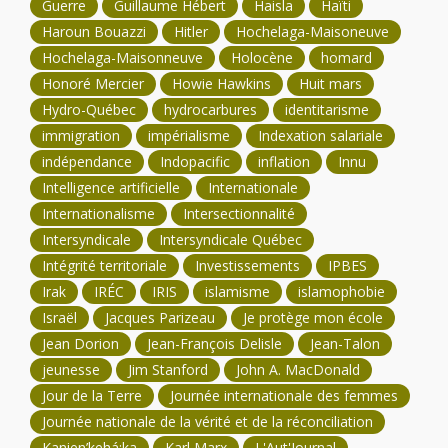
Guerre
Guillaume Hébert
Haisla
Haïti
Haroun Bouazzi
Hitler
Hochelaga-Maisoneuve
Hochelaga-Maisonneuve
Holocène
homard
Honoré Mercier
Howie Hawkins
Huit mars
Hydro-Québec
hydrocarbures
identitarisme
immigration
impérialisme
Indexation salariale
indépendance
Indopacific
inflation
Innu
Intelligence artificielle
Internationale
Internationalisme
Intersectionnalité
Intersyndicale
Intersyndicale Québec
Intégrité territoriale
Investissements
IPBES
Irak
IRÉC
IRIS
islamisme
islamophobie
Israël
Jacques Parizeau
Je protège mon école
Jean Dorion
Jean-François Delisle
Jean-Talon
jeunesse
Jim Stanford
John A. MacDonald
Jour de la Terre
Journée internationale des femmes
Journée nationale de la vérité et de la réconciliation
Kanien’kehá:ka
Karl Marx
L'Aut'Journal