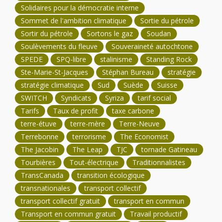
Solidaires pour la démocratie interne
Sommet de l'ambition climatique
Sortie du pétrole
Sortir du pétrole
Sortons le gaz
Soudan
Soulèvements du fleuve
Souveraineté autochtone
SPEDE
SPQ-libre
stalinisme
Standing Rock
Ste-Marie-St-Jacques
Stéphan Bureau
stratégie
stratégie climatique
Sud
Suède
Suisse
SWITCH
Syndicats
Syriza
tarif social
Tarifs
Taux de profit
taxe carbone
terre-étuve
terre-mère
Terre-Neuve
Terrebonne
terrorisme
The Economist
The Jacobin
The Leap
TJC
tornade Gatineau
Tourbières
Tout-électrique
Traditionnalistes
TransCanada
transition écologique
transnationales
transport collectif
transport collectif gratuit
transport en commun
Transport en commun gratuit
Travail productif