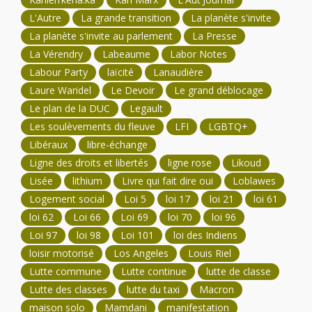
L'Autre
La grande transition
La planète s'invite
La planète s'invite au parlement
La Presse
La Vérendry
Labeaume
Labor Notes
Labour Party
laïcité
Lanaudière
Laure Waridel
Le Devoir
Le grand déblocage
Le plan de la DUC
Legault
Les soulèvements du fleuve
LFI
LGBTQ+
Libéraux
libre-échange
Ligne des droits et libertés
ligne rose
Likoud
Lisée
lithium
Livre qui fait dire oui
Loblawes
Logement social
Loi 5
loi 17
loi 21
loi 61
loi 62
Loi 66
Loi 69
loi 70
loi 96
Loi 97
loi 98
Loi 101
loi des Indiens
loisir motorisé
Los Angeles
Louis Riel
Lutte commune
Lutte continue
lutte de classe
Lutte des classes
lutte du taxi
Macron
maison solo
Mamdani
manifestation