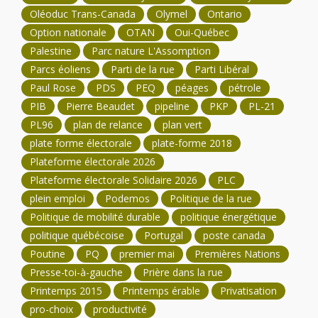
Oléoduc Trans-Canada
Olymel
Ontario
Option nationale
OTAN
Oui-Québec
Palestine
Parc nature L'Assomption
Parcs éoliens
Parti de la rue
Parti Libéral
Paul Rose
PDS
PEQ
péages
pétrole
PIB
Pierre Beaudet
pipeline
PKP
PL-21
PL96
plan de relance
plan vert
plate forme électorale
plate-forme 2018
Plateforme électorale 2026
Plateforme électorale Solidaire 2026
PLC
plein emploi
Podemos
Politique de la rue
Politique de mobilité durable
politique énergétique
politique québécoise
Portugal
poste canada
Poutine
PQ
premier mai
Premières Nations
Presse-toi-à-gauche
Prière dans la rue
Printemps 2015
Printemps érable
Privatisation
pro-choix
productivité