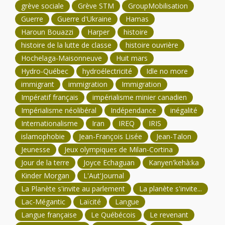
grève sociale
Grève STM
GroupMobilisation
Guerre
Guerre d'Ukraine
Hamas
Haroun Bouazzi
Harper
histoire
histoire de la lutte de classe
histoire ouvrière
Hochelaga-Maisonneuve
Huit mars
Hydro-Québec
hydroélectricité
Idle no more
immigrant
immigration
Immigration
Impératif français
impérialisme minier canadien
Impérialisme néolibéral
Indépendance
inégalité
Internationalisme
Iran
IREQ
IRIS
islamophobie
Jean-François Lisée
Jean-Talon
Jeunesse
Jeux olympiques de Milan-Cortina
Jour de la terre
Joyce Echaguan
Kanyen'kehà:ka
Kinder Morgan
L'Aut'Journal
La Planète s'invite au parlement
La planète s'invite...
Lac-Mégantic
Laïcité
Langue
Langue française
Le Québécois
Le revenant