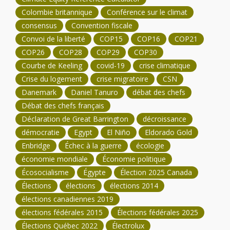
Colombie britannique
Conférence sur le climat
consensus
Convention fiscale
Convoi de la liberté
COP15
COP16
COP21
COP26
COP28
COP29
COP30
Courbe de Keeling
covid-19
crise climatique
Crise du logement
crise migratoire
CSN
Danemark
Daniel Tanuro
débat des chefs
Débat des chefs français
Déclaration de Great Barrington
décroissance
démocratie
Egypt
El Niño
Eldorado Gold
Enbridge
Échec à la guerre
écologie
économie mondiale
Économie politique
Écosocialisme
Égypte
Élection 2025 Canada
Élections
élections
élections 2014
élections canadiennes 2019
élections fédérales 2015
Élections fédérales 2025
Élections Québec 2022
Électrolux