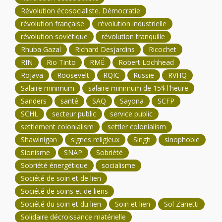
Révolution écosocialiste. Démocratie
révolution française
révolution industrielle
révolution soviétique
révolution tranquille
Rhuba Gazal
Richard Desjardins
Ricochet
RIN
Rio Tinto
RMÉ
Robert Lochhead
Rojava
Roosevelt
RQIC
Russie
RVHQ
Salaire minimum
salaire minimum de 15$ l'heure
Sanders
santé
SAQ
Sayona
SCFP
SCHL
secteur public
service public
settlement colonialism
settler colonialism
Shawinigan
signes religieux
Singh
sinophobie
Sionisme
SNAP
Sobriété
Sobriété énergétique
socialisme
Société de soin et de lien
Société de soins et de liens
Société du soin et du lien
Soin et lien
Sol Zanetti
Solidaire décroissance matérielle