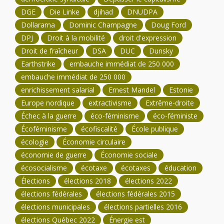
DGE
Die Linke
djihad
DNUDPA
Dollarama
Dominic Champagne
Doug Ford
DPJ
Droit à la mobilité
droit d'expression
Droit de fraîcheur
DSA
DUC
Dunsky
Earthstrike
embauche immédiat de 250 000
embauche immédiat de 250 000
enrichissement salarial
Ernest Mandel
Estonie
Europe nordique
extractivisme
Extrême-droite
Échec à la guerre
éco-féminisme
éco-féministe
Écoféminisme
écofiscalité
École publique
écologie
Économie circulaire
économie de guerre
Économie sociale
écosocialisme
écotaxe
écotaxes
éducation
Élections
élections 2018
élections 2022
élections fédérales
élections fédérales 2015
élections municipales
élections partielles 2016
élections Québec 2022
Énergie est