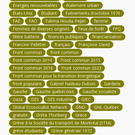
Énergies renouvelables
étalement urbain
États-Unis
Étudiant
Événements d'octobre 1970
FAE
FAO
Fatima Houda-Pepin
femme
Femmes de diverses origines
Feux de forêt
FFQ
filière batterie
finances publiques
financiarisation
Francine Pelletier
français
Françoise David
Front commun
front commun
front commun 2014
Front commun 2015
Front commun 2016
Front commun 2023
Front commun pour la transition énergétique
front populaire
Gabriel Nadeau-Dubois
Garderie
Gauche
Gauche québécoise
Gauche socialiste
Gaza
GES
GES industrie
GIEC
Global Ecosocialist Network
GND
GNL-Québec
gratuité
Greta Thunberg
Grèce
Grève à la Société du transport de Montréal (STM)
grève étudiante
Grève générale 1972