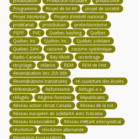
privatisation
Production circulaire
productivité
Programme
Projet de loi 69
projet de société
Projet-Montréal
Projets d'intérêt national
prolétariat
prostitution
protectionnisme
PSPP
PVC
Quebec bashing
Québec
Québec Inc
Québec Inc.
Québec solidaire
Québec ZéN
racisme
racisme systémique
Radio-Canada
Ray-Mont
recentrage
recyclage
relance
REM
REM de l'est
Revendication des 250 000
Revendications transitoires
ré-ouverture des écoles
référendum
Réformisme
Réfugié-e-s
réfugiés
Régime forestier
Républicains
Réseau action climat Canada
Réseau de la rue
Réseau européen de solidarité avec l’Ukraine
Réseau écosocialiste
Réseau militant intersyndical
révolution
révolution allemande
Révolution écosocialiste