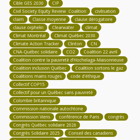
Cible GES 2030
CIP
Civil Society Equity Review Coalition
civilisation
claim
Classe moyenne
clause dérogatoire
clause orphelin
Clearwater
climat
Climat Montréal
Climat Québec 2030
Climate Action Tracker
Clinton
CN
CNA-Québec solidaire
CO2
Coalition 22 avril
Coalition contre la pauvreté d’Hochelaga-Maisonneuve
Coalition inclusion Québec
Coalition sortons le gaz
Coalitions mains rouges
code d'éthique
Collectif COP15
Collectif pour un Québec sans pauvreté
Colombie britannique
Commission nationale autochtone
Commission Viens
conférence de Paris
congrès
Congrès Québec solidaire 2026
Congrès Solidaire 2025
Conseil des canadiens