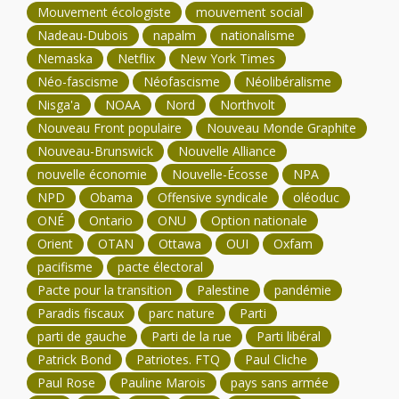
Mouvement écologiste
mouvement social
Nadeau-Dubois
napalm
nationalisme
Nemaska
Netflix
New York Times
Néo-fascisme
Néofascisme
Néolibéralisme
Nisga'a
NOAA
Nord
Northvolt
Nouveau Front populaire
Nouveau Monde Graphite
Nouveau-Brunswick
Nouvelle Alliance
nouvelle économie
Nouvelle-Écosse
NPA
NPD
Obama
Offensive syndicale
oléoduc
ONÉ
Ontario
ONU
Option nationale
Orient
OTAN
Ottawa
OUI
Oxfam
pacifisme
pacte électoral
Pacte pour la transition
Palestine
pandémie
Paradis fiscaux
parc nature
Parti
parti de gauche
Parti de la rue
Parti libéral
Patrick Bond
Patriotes. FTQ
Paul Cliche
Paul Rose
Pauline Marois
pays sans armée