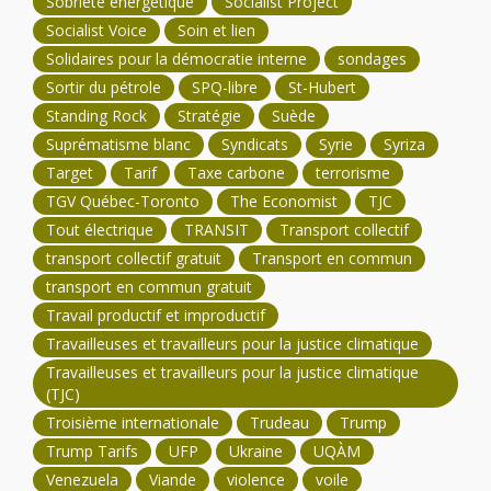
Sobriété énergétique
Socialist Project
Socialist Voice
Soin et lien
Solidaires pour la démocratie interne
sondages
Sortir du pétrole
SPQ-libre
St-Hubert
Standing Rock
Stratégie
Suède
Suprématisme blanc
Syndicats
Syrie
Syriza
Target
Tarif
Taxe carbone
terrorisme
TGV Québec-Toronto
The Economist
TJC
Tout électrique
TRANSIT
Transport collectif
transport collectif gratuit
Transport en commun
transport en commun gratuit
Travail productif et improductif
Travailleuses et travailleurs pour la justice climatique
Travailleuses et travailleurs pour la justice climatique
(TJC)
Troisième internationale
Trudeau
Trump
Trump Tarifs
UFP
Ukraine
UQÀM
Venezuela
Viande
violence
voile