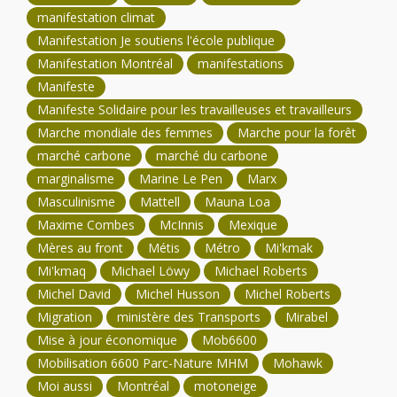
manifestation climat
Manifestation Je soutiens l'école publique
Manifestation Montréal
manifestations
Manifeste
Manifeste Solidaire pour les travailleuses et travailleurs
Marche mondiale des femmes
Marche pour la forêt
marché carbone
marché du carbone
marginalisme
Marine Le Pen
Marx
Masculinisme
Mattell
Mauna Loa
Maxime Combes
McInnis
Mexique
Mères au front
Métis
Métro
Mi'kmak
Mi'kmaq
Michael Löwy
Michael Roberts
Michel David
Michel Husson
Michel Roberts
Migration
ministère des Transports
Mirabel
Mise à jour économique
Mob6600
Mobilisation 6600 Parc-Nature MHM
Mohawk
Moi aussi
Montréal
motoneige