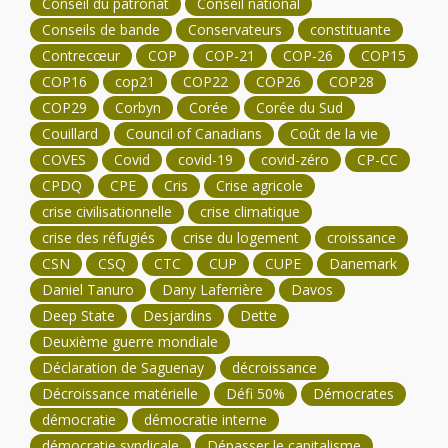
Conseil du patronat
Conseil national
Conseils de bande
Conservateurs
constituante
Contrecœur
COP
COP-21
COP-26
COP15
COP16
cop21
COP22
COP26
COP28
COP29
Corbyn
Corée
Corée du Sud
Couillard
Council of Canadians
Coût de la vie
COVES
Covid
covid-19
covid-zéro
CP-CC
CPDQ
CPE
Cris
Crise agricole
crise civilisationnelle
crise climatique
crise des réfugiés
crise du logement
croissance
CSN
CSQ
CTC
CUP
CUPE
Danemark
Daniel Tanuro
Dany Laferrière
Davos
Deep State
Desjardins
Dette
Deuxième guerre mondiale
Déclaration de Saguenay
décroissance
Décroissance matérielle
Défi 50%
Démocrates
démocratie
démocratie interne
démocratie syndicale
Dépasser le capitalisme