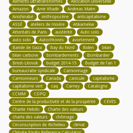
Aliments ultratransformés
Allocation universelle
Amazon
Amir Khadir
Andreas Malm
Anishinabé
Anthropocène
anticapitalisme
ASSÉ
ateliers de misère
Atikamekw
Attentats de Paris
austérité
Auto solo
auto solo
Autochtones
avortement
Bande de Gaza
Bay du Nord
Biden
bilan
bilan carbone
bombardements
Bombardier
Brest-Litovsk
budget 2014-15
Budget de l'an 1
bureaucratie syndicale
Camionnage
Camionneurs
Canada
canicule
capitalisme
capitalisme vert
caq
Carney
Catalogne
CCMM
CDPQ
Centre de la productivité et de la prospérité
CEVES
Charlie Hebdo
Charte des valeurs
charte des valeurs
chômage
Circonscription de Richelieu
climat
Climate Equity Reference Calculator