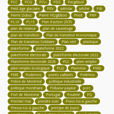
PCC
PCQ
PCU
PDS
Pergélisol
Petit âge glaciaire
PEV
pétrole
pêche
PIB
Pierre Dubuc
Pierre Fitzgibbon
Pivot
PKP
PL10
PL15
Plan d'action 2035
plan de relance
plan de sauvetage
plan de transition
Plan de transition économique
Plan de transition Solidaire
Plan vert
plastique
plateforme
plateforme 2022
plateforme électorale
plateforme électorale 2022
Plateforme électorale 2026
PLC
plein emploi
plein emploi écologique
PLQ
Pluricrise
PMD
PME
Podemos
points saillants
Polémos
Police de Montréal
politique industrielle
politique monétaire
Pollueur-payeur
porc
Port de Montréal
Portugal
Poutine
PQ
Premier mai
prendre soin
Press-toi-à-gauche
Presse-toi-à-gauche
principe de Joyce