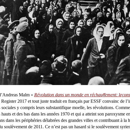
 d’Andreas Malm «
Révolution dans un monde en réchauffement: leçons 
t Register 2017 et tout juste traduit en français par ESSF convainc de l’
es sociales y compris leurs substantifique moelle, les révolutions. Comm
 hauts et des bas dans les années 1970 et qui a atteint son paroxysme en
ns dans les périphéries délabrées des grandes villes et contribuant à la h
du soulèvement de 2011. Ce n’est pas un hasard si le soulèvement syrien