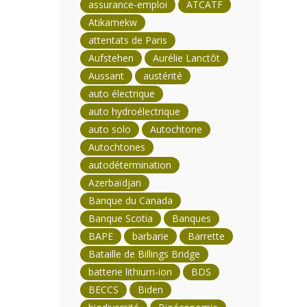
assurance-emploi
ATCATF
Atikamekw
attentats de Paris
Aufstehen
Aurélie Lanctôt
Aussant
austérité
auto électrique
auto hydroélectrique
auto solo
Autochtone
Autochtones
autodétermination
Azerbaïdjan
Banque du Canada
Banque Scotia
Banques
BAPE
barbarie
Barrette
Bataille de Billings Bridge
batterie lithium-ion
BDS
BECCS
Biden