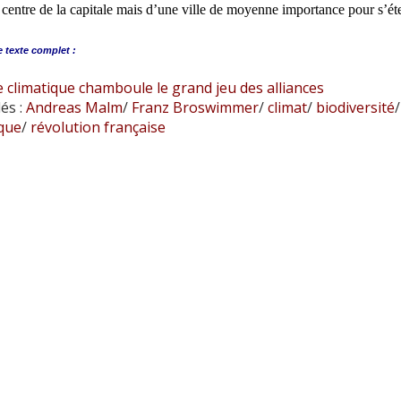
 centre de la capitale mais d’une ville de moyenne importance pour s’éte
e
texte complet :
e climatique chamboule le grand jeu des alliances
és :
Andreas Malm
/
Franz Broswimmer
/
climat
/
biodiversité
/
ique
/
révolution française