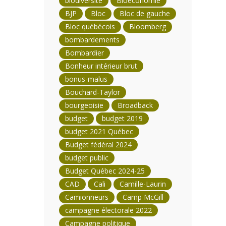
biodiversité
Bioéconomie
BJP
Bloc
Bloc de gauche
Bloc québécois
Bloomberg
bombardements
Bombardier
Bonheur intérieur brut
bonus-malus
Bouchard-Taylor
bourgeoisie
Broadback
budget
budget 2019
budget 2021 Québec
Budget fédéral 2024
budget public
Budget Québec 2024-25
CAD
Cali
Camille-Laurin
Camionneurs
Camp McGill
campagne électorale 2022
Campagne politique