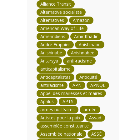
Alliance Transit
Alternative socialiste
Alternatives
Amazon
American Way of Life
Amérindiens
Amir Khadir
André Frappier
Anishinabe
Anishinabé
Anishnabee
Antarsya
anti-racisme
anticapitalisme
Anticapitalistas
Antiquité
antiracisme
APN
APNQL
Appel des mairesses et maires
Aprilus
APTS
armes nucléaires
armée
Artistes pour la paix
Assad
assemblée constituante
Assemblée nationale
ASSÉ