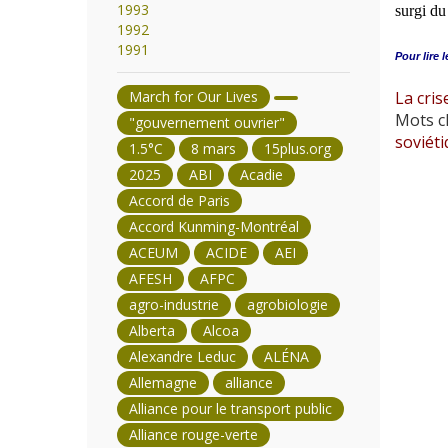
1993
surgi du
1992
1991
Pour lire l
March for Our Lives
La cris
Mots cl
"gouvernement ouvrier"
soviét
1.5°C
8 mars
15plus.org
2025
ABI
Acadie
Accord de Paris
Accord Kunming-Montréal
ACEUM
ACIDE
AEI
AFESH
AFPC
agro-industrie
agrobiologie
Alberta
Alcoa
Alexandre Leduc
ALÉNA
Allemagne
alliance
Alliance pour le transport public
Alliance rouge-verte