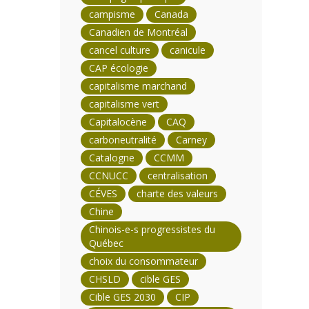
campisme
Canada
Canadien de Montréal
cancel culture
canicule
CAP écologie
capitalisme marchand
capitalisme vert
Capitalocène
CAQ
carboneutralité
Carney
Catalogne
CCMM
CCNUCC
centralisation
CÉVES
charte des valeurs
Chine
Chinois-e-s progressistes du
Québec
choix du consommateur
CHSLD
cible GES
Cible GES 2030
CIP