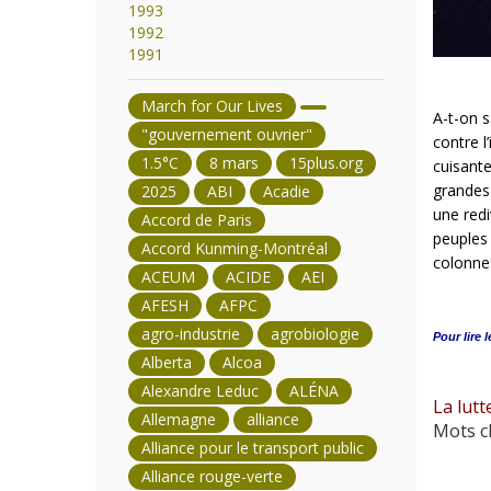
1993
1992
1991
March for Our Lives
A-t-on s
"gouvernement ouvrier"
contre 
1.5°C
8 mars
15plus.org
cuisant
grandes 
2025
ABI
Acadie
une redi
Accord de Paris
peuples 
Accord Kunming-Montréal
colonne
ACEUM
ACIDE
AEI
AFESH
AFPC
agro-industrie
agrobiologie
Pour lire l
Alberta
Alcoa
Alexandre Leduc
ALÉNA
La lutt
Allemagne
alliance
Mots cl
Alliance pour le transport public
Alliance rouge-verte