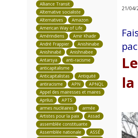
Alliance Transit
21/04/2
Alternative socialiste
Alternatives
Amazon
American Way of Life
Fai
Amérindiens
Amir Khadir
pac
André Frappier
Anishinabe
Anishinabé
Anishnabee
Le
Antarsya
anti-racisme
anticapitalisme
Anticapitalistas
Antiquité
la
antiracisme
APN
APNQL
Appel des mairesses et maires
Aprilus
APTS
armes nucléaires
armée
Artistes pour la paix
Assad
assemblée constituante
Assemblée nationale
ASSÉ