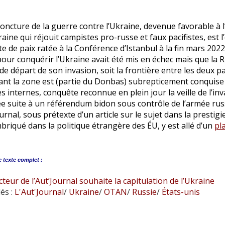
oncture de la guerre contre l’Ukraine, devenue favorable à l
raine qui réjouit campistes pro-russe et faux pacifistes, est 
te de paix ratée à la Conférence d’Istanbul à la fin mars 2022
our conquérir l’Ukraine avait été mis en échec mais que la R
de départ de son invasion, soit la frontière entre les deux pa
tant la zone est (partie du Donbas) subrepticement conquise
s internes, conquête reconnue en plein jour la veille de l’inv
 suite à un référendum bidon sous contrôle de l’armée russe
ournal, sous prétexte d’un article sur le sujet dans la presti
briqué dans la politique étrangère des ÉU, y est allé d’un
pl
e
texte complet :
cteur de l’Aut’Journal souhaite la capitulation de l’Ukraine
és :
L'Aut'Journal
/
Ukraine
/
OTAN
/
Russie
/
États-unis