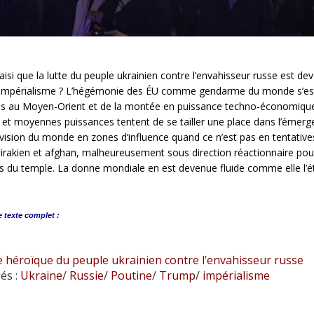
aisi que la lutte du peuple ukrainien contre l’envahisseur russe est de
l’impérialisme ? L’hégémonie des ÉU comme gendarme du monde s’est g
es au Moyen-Orient et de la montée en puissance techno-économique 
et moyennes puissances tentent de se tailler une place dans l’émerge
vision du monde en zones d’influence quand ce n’est pas en tentatives 
irakien et afghan, malheureusement sous direction réactionnaire pour
s du temple. La donne mondiale en est devenue fluide comme elle l’é
e
texte complet :
e héroïque du peuple ukrainien contre l’envahisseur russe
és :
Ukraine
/
Russie
/
Poutine
/
Trump
/
impérialisme