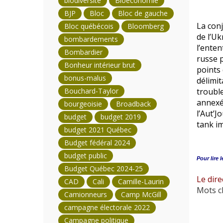
biodiversité
Bioéconomie
BJP
Bloc
Bloc de gauche
La conj
Bloc québécois
Bloomberg
de l’Uk
bombardements
l’enten
Bombardier
russe p
Bonheur intérieur brut
points 
bonus-malus
délimi
trouble
Bouchard-Taylor
annexée
bourgeoisie
Broadback
l’Aut’J
budget
budget 2019
tank im
budget 2021 Québec
Budget fédéral 2024
budget public
Pour lire l
Budget Québec 2024-25
Le dire
CAD
Cali
Camille-Laurin
Mots cl
Camionneurs
Camp McGill
campagne électorale 2022
Campagne politique