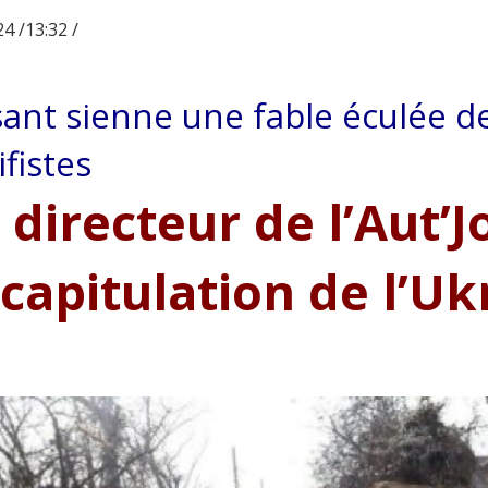
4 /13:32 /
sant sienne une fable éculée d
ifistes
 directeur de l’Aut’
 capitulation de l’Uk