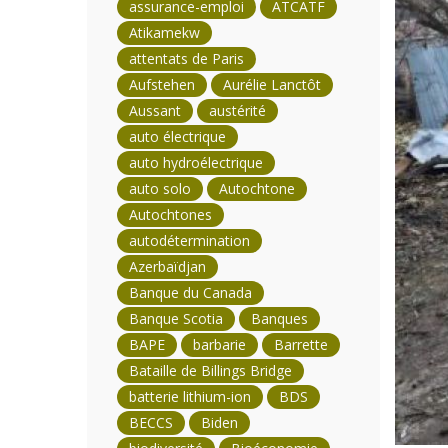
assurance-emploi
ATCATF
Atikamekw
attentats de Paris
Aufstehen
Aurélie Lanctôt
Aussant
austérité
auto électrique
auto hydroélectrique
auto solo
Autochtone
Autochtones
autodétermination
Azerbaïdjan
Banque du Canada
Banque Scotia
Banques
BAPE
barbarie
Barrette
Bataille de Billings Bridge
batterie lithium-ion
BDS
BECCS
Biden