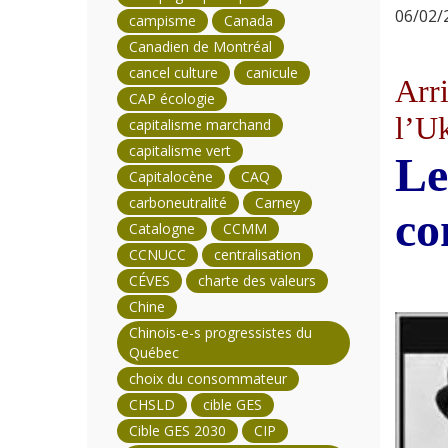
06/02/2
campisme
Canada
Canadien de Montréal
cancel culture
canicule
Arri
CAP écologie
l’U
capitalisme marchand
capitalisme vert
Le
Capitalocène
CAQ
carboneutralité
Carney
co
Catalogne
CCMM
CCNUCC
centralisation
CÉVES
charte des valeurs
Chine
Chinois-e-s progressistes du
Québec
choix du consommateur
CHSLD
cible GES
Cible GES 2030
CIP