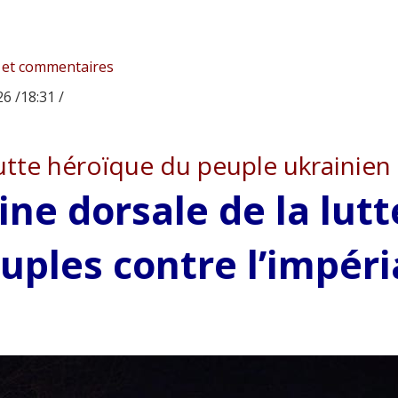
 et commentaires
6 /18:31 /
utte héroïque du peuple ukrainien 
ine dorsale de la lut
uples contre l’impér