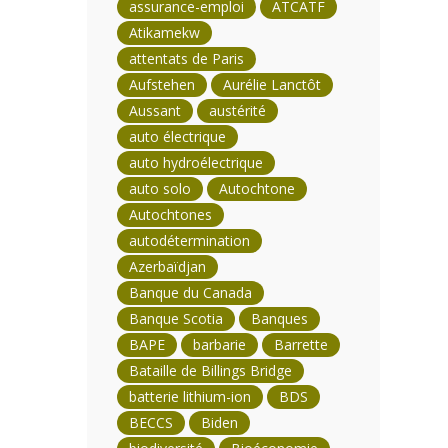
assurance-emploi
ATCATF
Atikamekw
attentats de Paris
Aufstehen
Aurélie Lanctôt
Aussant
austérité
auto électrique
auto hydroélectrique
auto solo
Autochtone
Autochtones
autodétermination
Azerbaïdjan
Banque du Canada
Banque Scotia
Banques
BAPE
barbarie
Barrette
Bataille de Billings Bridge
batterie lithium-ion
BDS
BECCS
Biden