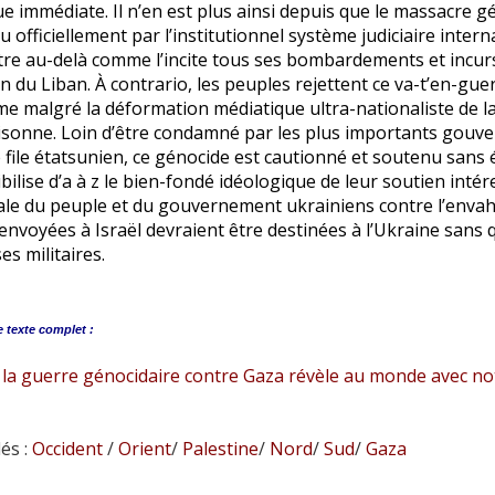
ue immédiate. Il n’en est plus ainsi depuis que le massacre g
 officiellement par l’institutionnel système judiciaire intern
re au-delà comme l’incite tous ses bombardements et incursio
n du Liban. À contrario, les peuples rejettent ce va-t’en-gue
e malgré la déformation médiatique ultra-nationaliste de la 
isonne. Loin d’être condamné par les plus importants gouv
 file étatsunien, ce génocide est cautionné et soutenu sans é
bilise d’a à z le bien-fondé idéologique de leur soutien intére
le du peuple et du gouvernement ukrainiens contre l’envahi
nvoyées à Israël devraient être destinées à l’Ukraine sans q
s militaires.
e
texte complet :
 la guerre génocidaire contre Gaza révèle au monde avec no
és :
Occident
/
Orient
/
Palestine
/
Nord
/
Sud
/
Gaza