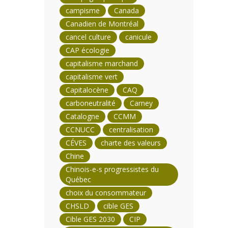
campisme
Canada
Canadien de Montréal
cancel culture
canicule
CAP écologie
capitalisme marchand
capitalisme vert
Capitalocène
CAQ
carboneutralité
Carney
Catalogne
CCMM
CCNUCC
centralisation
CÉVES
charte des valeurs
Chine
Chinois-e-s progressistes du
Québec
choix du consommateur
CHSLD
cible GES
Cible GES 2030
CIP