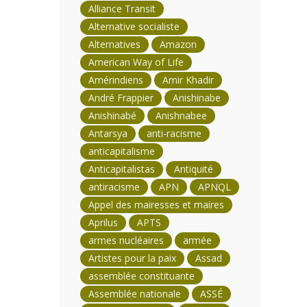
Alliance Transit
Alternative socialiste
Alternatives
Amazon
American Way of Life
Amérindiens
Amir Khadir
André Frappier
Anishinabe
Anishinabé
Anishnabee
Antarsya
anti-racisme
anticapitalisme
Anticapitalistas
Antiquité
antiracisme
APN
APNQL
Appel des mairesses et maires
Aprilus
APTS
armes nucléaires
armée
Artistes pour la paix
Assad
assemblée constituante
Assemblée nationale
ASSÉ