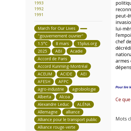
politiq
1993
1992
reconnu
1991
peut-êt
invasio
March for Our Lives
lui-mêm
l’empo
"gouvernement ouvrier"
chef de
1.5°C
8 mars
15plus.org
décrédi
2025
ABI
Acadie
nationa
Accord de Paris
armes e
Accord Kunming-Montréal
dépense
ACEUM
ACIDE
AEI
AFESH
AFPC
Pour lire l
agro-industrie
agrobiologie
Alberta
Alcoa
Ce que
Alexandre Leduc
ALÉNA
Allemagne
alliance
Mots cl
Alliance pour le transport public
Alliance rouge-verte