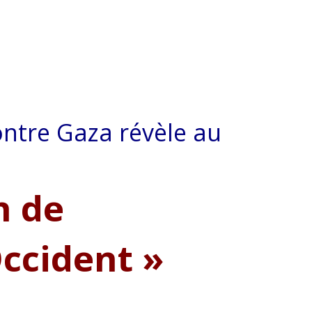
ontre Gaza révèle au
n de
Occident »