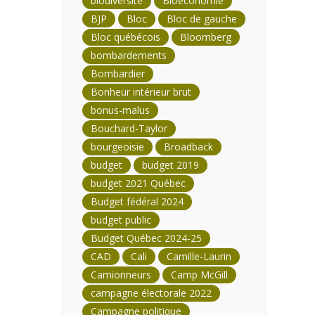
biodiversité
Bioéconomie
BJP
Bloc
Bloc de gauche
Bloc québécois
Bloomberg
bombardements
Bombardier
Bonheur intérieur brut
bonus-malus
Bouchard-Taylor
bourgeoisie
Broadback
budget
budget 2019
budget 2021 Québec
Budget fédéral 2024
budget public
Budget Québec 2024-25
CAD
Cali
Camille-Laurin
Camionneurs
Camp McGill
campagne électorale 2022
Campagne politique