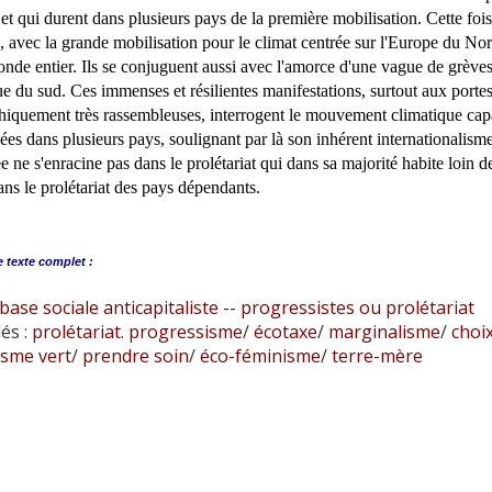
s et qui durent dans plusieurs pays de la première mobilisation. Cette foi
e, avec la grande mobilisation pour le climat centrée sur l'Europe du No
onde entier. Ils se conjuguent aussi avec l'amorce d'une vague de grève
 du sud. Ces immenses et résilientes manifestations, surtout aux porte
iquement très rassembleuses, interrogent le mouvement climatique cap
ées dans plusieurs pays, soulignant par là son inhérent internationalisme
ée ne s'enracine pas dans le prolétariat qui dans sa majorité habite loin d
ns le prolétariat des pays dépendants.
e
texte complet :
base sociale anticapitaliste -- progressistes ou prolétariat
és :
prolétariat. progressisme
/
écotaxe
/
marginalisme
/
choi
isme vert
/
prendre soin
/
éco-féminisme
/
terre-mère