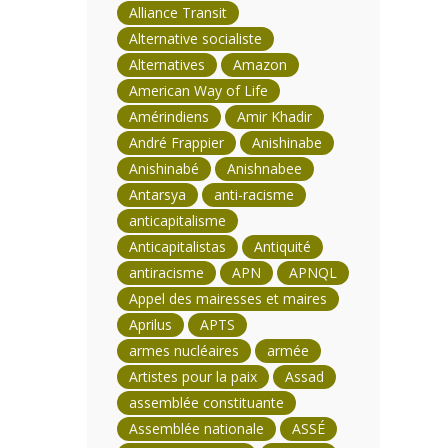
Alliance Transit
Alternative socialiste
Alternatives
Amazon
American Way of Life
Amérindiens
Amir Khadir
André Frappier
Anishinabe
Anishinabé
Anishnabee
Antarsya
anti-racisme
anticapitalisme
Anticapitalistas
Antiquité
antiracisme
APN
APNQL
Appel des mairesses et maires
Aprilus
APTS
armes nucléaires
armée
Artistes pour la paix
Assad
assemblée constituante
Assemblée nationale
ASSÉ