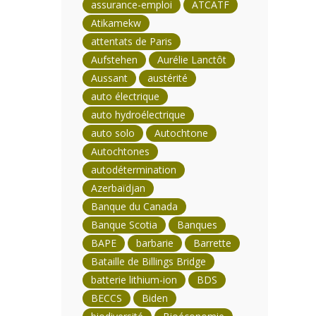
assurance-emploi
ATCATF
Atikamekw
attentats de Paris
Aufstehen
Aurélie Lanctôt
Aussant
austérité
auto électrique
auto hydroélectrique
auto solo
Autochtone
Autochtones
autodétermination
Azerbaïdjan
Banque du Canada
Banque Scotia
Banques
BAPE
barbarie
Barrette
Bataille de Billings Bridge
batterie lithium-ion
BDS
BECCS
Biden