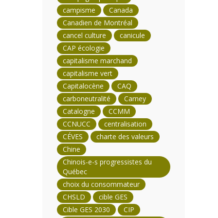
campisme
Canada
Canadien de Montréal
cancel culture
canicule
CAP écologie
capitalisme marchand
capitalisme vert
Capitalocène
CAQ
carboneutralité
Carney
Catalogne
CCMM
CCNUCC
centralisation
CÉVES
charte des valeurs
Chine
Chinois-e-s progressistes du
Québec
choix du consommateur
CHSLD
cible GES
Cible GES 2030
CIP