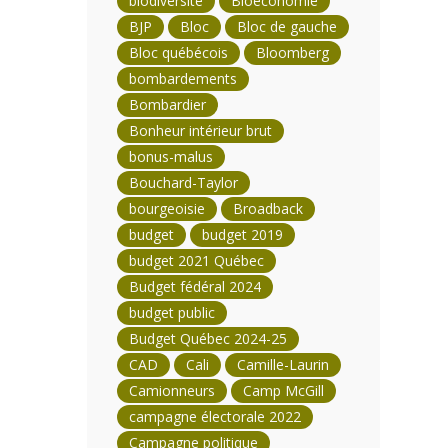
biodiversité
Bioéconomie
BJP
Bloc
Bloc de gauche
Bloc québécois
Bloomberg
bombardements
Bombardier
Bonheur intérieur brut
bonus-malus
Bouchard-Taylor
bourgeoisie
Broadback
budget
budget 2019
budget 2021 Québec
Budget fédéral 2024
budget public
Budget Québec 2024-25
CAD
Cali
Camille-Laurin
Camionneurs
Camp McGill
campagne électorale 2022
Campagne politique