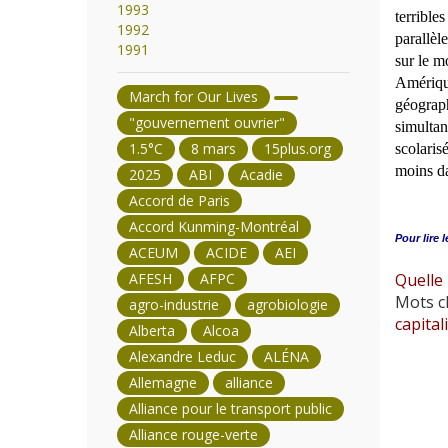
1993
terrible
1992
parallèl
1991
sur le m
Amérique
March for Our Lives
géograph
"gouvernement ouvrier"
simultan
1.5°C
8 mars
15plus.org
scolaris
moins da
2025
ABI
Acadie
Accord de Paris
Accord Kunming-Montréal
Pour lire l
ACEUM
ACIDE
AEI
AFESH
AFPC
Quelle 
Mots cl
agro-industrie
agrobiologie
capital
Alberta
Alcoa
Alexandre Leduc
ALÉNA
Allemagne
alliance
Alliance pour le transport public
Alliance rouge-verte