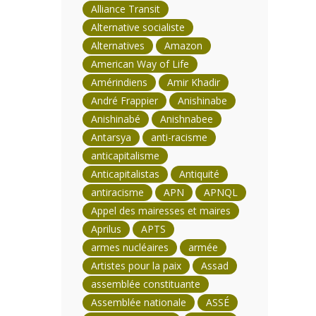
Alliance Transit
Alternative socialiste
Alternatives
Amazon
American Way of Life
Amérindiens
Amir Khadir
André Frappier
Anishinabe
Anishinabé
Anishnabee
Antarsya
anti-racisme
anticapitalisme
Anticapitalistas
Antiquité
antiracisme
APN
APNQL
Appel des mairesses et maires
Aprilus
APTS
armes nucléaires
armée
Artistes pour la paix
Assad
assemblée constituante
Assemblée nationale
ASSÉ