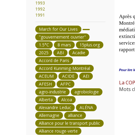
1993
1992
1991
Après q
Montréa
March for Our Lives
médiati
extinct
"gouvernement ouvrier"
service
1.5°C
8 mars
15plus.org
rapport
2025
ABI
Acadie
Accord de Paris
Accord Kunming-Montréal
Pour lire l
ACEUM
ACIDE
AEI
La COP1
AFESH
AFPC
Mots cl
agro-industrie
agrobiologie
Alberta
Alcoa
Alexandre Leduc
ALÉNA
Allemagne
alliance
Alliance pour le transport public
Alliance rouge-verte