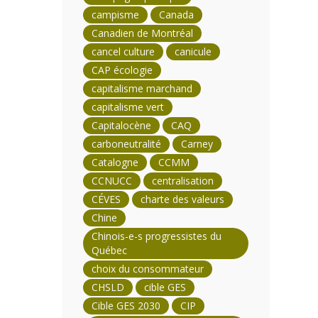
campisme
Canada
Canadien de Montréal
cancel culture
canicule
CAP écologie
capitalisme marchand
capitalisme vert
Capitalocène
CAQ
carboneutralité
Carney
Catalogne
CCMM
CCNUCC
centralisation
CÉVES
charte des valeurs
Chine
Chinois-e-s progressistes du
Québec
choix du consommateur
CHSLD
cible GES
Cible GES 2030
CIP