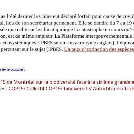
ue l’été dernier la Chine eut déclaré forfait pour cause de covid
l, lieu de son secrétariat permanent. Elle se tiendra du 7 au 
sée que celle sur le climat quoique la catastrophe en cours qu’e
ion, est de même ampleur. La Plateforme intergouvernementale sci
s écosystémiques (IPBES selon son acronyme anglais), l’équivale
 percutant sur le sujet (IPBES,
Un taux d’extinction des espèces
e
texte complet :
5 de Montréal sur la biodiversité face à la sixième grande e
és :
COP15
/
Collectif COP15
/
biodiversité
/
Autochtones
/
forê