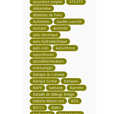
assurance-emploi
ATCATF
Atikamekw
attentats de Paris
Aufstehen
Aurélie Lanctôt
Aussant
austérité
auto électrique
auto hydroélectrique
auto solo
Autochtone
Autochtones
autodétermination
Azerbaïdjan
Banque du Canada
Banque Scotia
Banques
BAPE
barbarie
Barrette
Bataille de Billings Bridge
batterie lithium-ion
BDS
BECCS
Biden