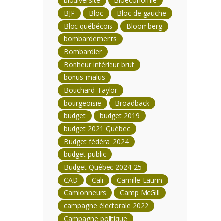
biodiversité
Bioéconomie
BJP
Bloc
Bloc de gauche
Bloc québécois
Bloomberg
bombardements
Bombardier
Bonheur intérieur brut
bonus-malus
Bouchard-Taylor
bourgeoisie
Broadback
budget
budget 2019
budget 2021 Québec
Budget fédéral 2024
budget public
Budget Québec 2024-25
CAD
Cali
Camille-Laurin
Camionneurs
Camp McGill
campagne électorale 2022
Campagne politique