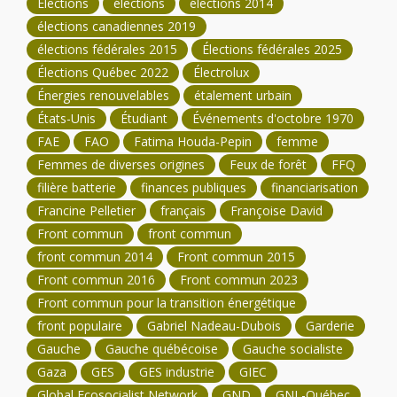
Élections
élections
élections 2014
élections canadiennes 2019
élections fédérales 2015
Élections fédérales 2025
Élections Québec 2022
Électrolux
Énergies renouvelables
étalement urbain
États-Unis
Étudiant
Événements d'octobre 1970
FAE
FAO
Fatima Houda-Pepin
femme
Femmes de diverses origines
Feux de forêt
FFQ
filière batterie
finances publiques
financiarisation
Francine Pelletier
français
Françoise David
Front commun
front commun
front commun 2014
Front commun 2015
Front commun 2016
Front commun 2023
Front commun pour la transition énergétique
front populaire
Gabriel Nadeau-Dubois
Garderie
Gauche
Gauche québécoise
Gauche socialiste
Gaza
GES
GES industrie
GIEC
Global Ecosocialist Network
GND
GNL-Québec