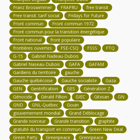
Franz Broswimmer
FRAPRU
free transit
Free transit. tarif social
Fridays for Future
Front commun
Front commun 1972
Front commun pour la transition énergétique
Front national
front populaire
frontières ouvertes
FSE-CSQ
FSSS
FTQ
G-15
Gabriel Nadeau-Dubois
Gabriel Naseau-Dubois
GAFA
GAFAM
Gardiens du territoire
gauche
Gauche québécoise
Gauche socialiste
Gaza
GEN
Gentrification
GES
Génération Z
Génocide
Gérald Fillion
GIEC
Gitxsan
GN
GND
GNL-Québec
Gouin
gouvernement mondial
Grand Déblocage
Grande noirceur
Grande transition
graphite
gratuité du transport en commun
Green New Deal
Green Party
Greenpeace
Grennpeace