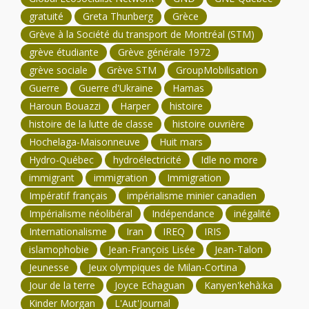
gratuité
Greta Thunberg
Grèce
Grève à la Société du transport de Montréal (STM)
grève étudiante
Grève générale 1972
grève sociale
Grève STM
GroupMobilisation
Guerre
Guerre d'Ukraine
Hamas
Haroun Bouazzi
Harper
histoire
histoire de la lutte de classe
histoire ouvrière
Hochelaga-Maisonneuve
Huit mars
Hydro-Québec
hydroélectricité
Idle no more
immigrant
immigration
Immigration
Impératif français
impérialisme minier canadien
Impérialisme néolibéral
Indépendance
inégalité
Internationalisme
Iran
IREQ
IRIS
islamophobie
Jean-François Lisée
Jean-Talon
Jeunesse
Jeux olympiques de Milan-Cortina
Jour de la terre
Joyce Echaguan
Kanyen'kehà:ka
Kinder Morgan
L'Aut'Journal