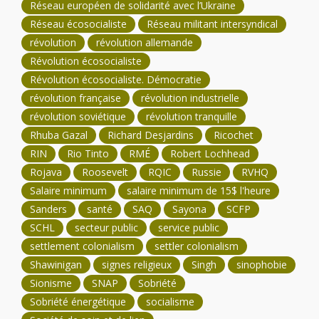
Réseau européen de solidarité avec l’Ukraine
Réseau écosocialiste
Réseau militant intersyndical
révolution
révolution allemande
Révolution écosocialiste
Révolution écosocialiste. Démocratie
révolution française
révolution industrielle
révolution soviétique
révolution tranquille
Rhuba Gazal
Richard Desjardins
Ricochet
RIN
Rio Tinto
RMÉ
Robert Lochhead
Rojava
Roosevelt
RQIC
Russie
RVHQ
Salaire minimum
salaire minimum de 15$ l'heure
Sanders
santé
SAQ
Sayona
SCFP
SCHL
secteur public
service public
settlement colonialism
settler colonialism
Shawinigan
signes religieux
Singh
sinophobie
Sionisme
SNAP
Sobriété
Sobriété énergétique
socialisme