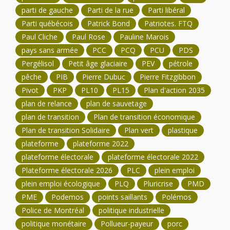
parti de gauche
Parti de la rue
Parti libéral
Parti québécois
Patrick Bond
Patriotes. FTQ
Paul Cliche
Paul Rose
Pauline Marois
pays sans armée
PCC
PCQ
PCU
PDS
Pergélisol
Petit âge glaciaire
PEV
pétrole
pêche
PIB
Pierre Dubuc
Pierre Fitzgibbon
Pivot
PKP
PL10
PL15
Plan d'action 2035
plan de relance
plan de sauvetage
plan de transition
Plan de transition économique
Plan de transition Solidaire
Plan vert
plastique
plateforme
plateforme 2022
plateforme électorale
plateforme électorale 2022
Plateforme électorale 2026
PLC
plein emploi
plein emploi écologique
PLQ
Pluricrise
PMD
PME
Podemos
points saillants
Polémos
Police de Montréal
politique industrielle
politique monétaire
Pollueur-payeur
porc