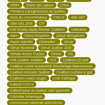
CÉVES
charte des valeurs
Chine
Chinois-e-s progressistes du Québec
choix du consommateur
CHSLD
cible GES
Cible GES 2030
CIP
Civil Society Equity Review Coalition
civilisation
claim
Classe moyenne
clause dérogatoire
clause orphelin
Clearwater
climat
Climat Montréal
Climat Québec 2030
Climate Action Tracker
Clinton
CN
CNA-Québec solidaire
CO2
Coalition 22 avril
Coalition contre la pauvreté d’Hochelaga-Maisonneuve
Coalition inclusion Québec
Coalition sortons le gaz
Coalitions mains rouges
code d'éthique
Collectif COP15
Collectif pour un Québec sans pauvreté
Colombie britannique
Commission nationale autochtone