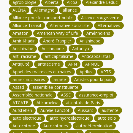
agrobiologie
Alberta
Alcoa
Alexandre Leduc
ALÉNA
Allemagne
alliance
Alliance pour le transport public
Alliance rouge-verte
Alliance Transit
Alternative socialiste
Alternatives
Amazon
American Way of Life
Amérindiens
Amir Khadir
André Frappier
Anishinabe
Anishinabé
Anishnabee
Antarsya
anti-racisme
anticapitalisme
Anticapitalistas
Antiquité
antiracisme
APN
APNQL
Appel des mairesses et maires
Aprilus
APTS
armes nucléaires
armée
Artistes pour la paix
Assad
assemblée constituante
Assemblée nationale
ASSÉ
assurance-emploi
ATCATF
Atikamekw
attentats de Paris
Aufstehen
Aurélie Lanctôt
Aussant
austérité
auto électrique
auto hydroélectrique
auto solo
Autochtone
Autochtones
autodétermination