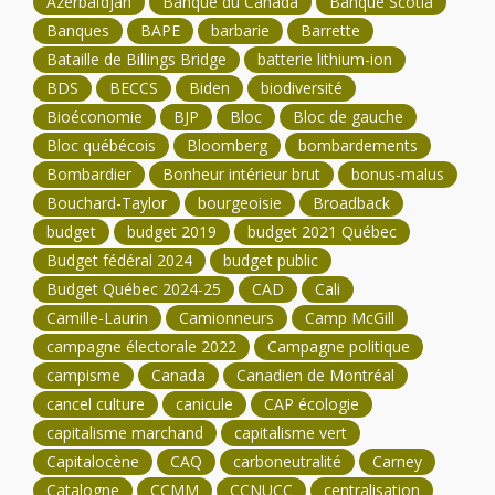
Azerbaïdjan
Banque du Canada
Banque Scotia
Banques
BAPE
barbarie
Barrette
Bataille de Billings Bridge
batterie lithium-ion
BDS
BECCS
Biden
biodiversité
Bioéconomie
BJP
Bloc
Bloc de gauche
Bloc québécois
Bloomberg
bombardements
Bombardier
Bonheur intérieur brut
bonus-malus
Bouchard-Taylor
bourgeoisie
Broadback
budget
budget 2019
budget 2021 Québec
Budget fédéral 2024
budget public
Budget Québec 2024-25
CAD
Cali
Camille-Laurin
Camionneurs
Camp McGill
campagne électorale 2022
Campagne politique
campisme
Canada
Canadien de Montréal
cancel culture
canicule
CAP écologie
capitalisme marchand
capitalisme vert
Capitalocène
CAQ
carboneutralité
Carney
Catalogne
CCMM
CCNUCC
centralisation