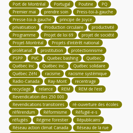
Port de Montréal
Portugal
Poutine
PQ
Premier mai
prendre soin
Press-toi-à-gauche
Presse-toi-à-gauche
principe de Joyce
privatisation
Production circulaire
productivité
Programme
Projet de loi 69
projet de société
Projet-Montréal
Projets d'intérêt national
prolétariat
prostitution
protectionnisme
PSPP
PVC
Quebec bashing
Québec
Québec Inc
Québec Inc.
Québec solidaire
Québec ZéN
racisme
racisme systémique
Radio-Canada
Ray-Mont
recentrage
recyclage
relance
REM
REM de l'est
Revendication des 250 000
Revendications transitoires
ré-ouverture des écoles
référendum
Réformisme
Réfugié-e-s
réfugiés
Régime forestier
Républicains
Réseau action climat Canada
Réseau de la rue