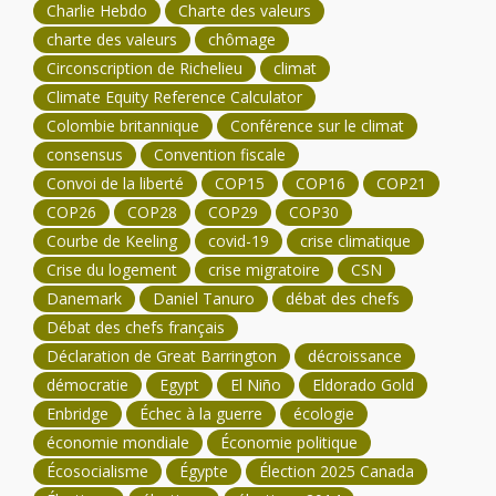
Charlie Hebdo
Charte des valeurs
charte des valeurs
chômage
Circonscription de Richelieu
climat
Climate Equity Reference Calculator
Colombie britannique
Conférence sur le climat
consensus
Convention fiscale
Convoi de la liberté
COP15
COP16
COP21
COP26
COP28
COP29
COP30
Courbe de Keeling
covid-19
crise climatique
Crise du logement
crise migratoire
CSN
Danemark
Daniel Tanuro
débat des chefs
Débat des chefs français
Déclaration de Great Barrington
décroissance
démocratie
Egypt
El Niño
Eldorado Gold
Enbridge
Échec à la guerre
écologie
économie mondiale
Économie politique
Écosocialisme
Égypte
Élection 2025 Canada