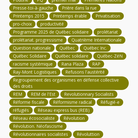
Presse-toi-à-gauche
Prière dans la rue
Printemps 2015
Printemps érable
Privatisation
pro-choix
productivité
Programme 2025 de Québec solidaire
prolétariat
prolétariat. progressisme
Quatrième Internationale
Question nationale
Québec
Québec Inc.
Québec Solidaire
Québec solidaire
Québec-ZéN
racisme systémique
Rana Plaza
RAP
Ray-Mont Logistiques
Refusons l'austérité
Regroupement des organismes en défense collective
des droits
REM
REM de l'Est
Revolutionnary Socialists
Réforme fiscale
Réformisme radical
Réfugié-e
réfugiés
Réseau express bus (REB)
Réseau écosocialiste
Révolution
Révolution. Néofascisme
Révolutionnaires socialistes
Révoluttion