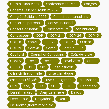
Commission Viens
conférence de Paris
congrès
Congrès Québec solidaire 2026
Congrès Solidaire 2025
Conseil des canadiens
Conseil du patronat
Conseil national
Conseils de bande
Conservateurs
constituante
Contrecœur
COP
COP-21
COP-26
COP15
COP16
cop21
COP22
COP26
COP28
COP29
Corbyn
Corée
Corée du Sud
Couillard
Council of Canadians
Coût de la vie
COVES
Covid
covid-19
covid-zéro
CP-CC
CPDQ
CPE
Cris
Crise agricole
crise civilisationnelle
crise climatique
crise des réfugiés
crise du logement
croissance
CSN
CSQ
CTC
CUP
CUPE
Danemark
Daniel Tanuro
Dany Laferrière
Davos
Deep State
Desjardins
Dette
Deuxième guerre mondiale