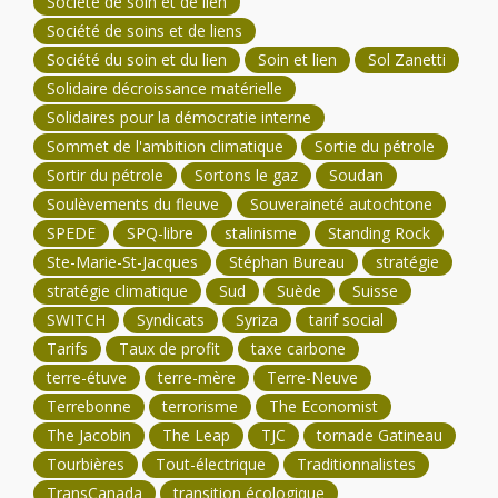
Société de soin et de lien
Société de soins et de liens
Société du soin et du lien
Soin et lien
Sol Zanetti
Solidaire décroissance matérielle
Solidaires pour la démocratie interne
Sommet de l'ambition climatique
Sortie du pétrole
Sortir du pétrole
Sortons le gaz
Soudan
Soulèvements du fleuve
Souveraineté autochtone
SPEDE
SPQ-libre
stalinisme
Standing Rock
Ste-Marie-St-Jacques
Stéphan Bureau
stratégie
stratégie climatique
Sud
Suède
Suisse
SWITCH
Syndicats
Syriza
tarif social
Tarifs
Taux de profit
taxe carbone
terre-étuve
terre-mère
Terre-Neuve
Terrebonne
terrorisme
The Economist
The Jacobin
The Leap
TJC
tornade Gatineau
Tourbières
Tout-électrique
Traditionnalistes
TransCanada
transition écologique