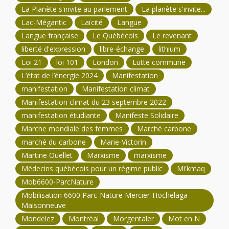
La Planète s'invite au parlement
La planète s'invite...
Lac-Mégantic
Laïcité
Langue
Langue française
Le Québécois
Le revenant
liberté d'expression
libre-échange
lithium
Loi 21
loi 101
London
Lutte commune
L’état de l’énergie 2024
Manifestation
manifestation
Manifestation climat
Manifestation climat du 23 septembre 2022
manifestation étudiante
Manifeste Solidaire
Marche mondiale des femmes
Marché carbone
marché du carbone
Marie-Victorin
Martine Ouellet
Marxisme
marxisme
Médecins québécois pour un régime public
Mi'kmaq
Mob6600-ParcNature
Mobilisation 6600 Parc-Nature Mercier-Hochelaga-
Maisonneuve
Mondelez
Montréal
Morgentaler
Mot en N