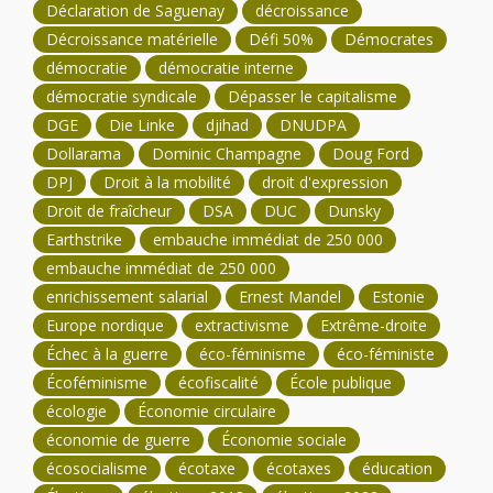
Déclaration de Saguenay
décroissance
Décroissance matérielle
Défi 50%
Démocrates
démocratie
démocratie interne
démocratie syndicale
Dépasser le capitalisme
DGE
Die Linke
djihad
DNUDPA
Dollarama
Dominic Champagne
Doug Ford
DPJ
Droit à la mobilité
droit d'expression
Droit de fraîcheur
DSA
DUC
Dunsky
Earthstrike
embauche immédiat de 250 000
embauche immédiat de 250 000
enrichissement salarial
Ernest Mandel
Estonie
Europe nordique
extractivisme
Extrême-droite
Échec à la guerre
éco-féminisme
éco-féministe
Écoféminisme
écofiscalité
École publique
écologie
Économie circulaire
économie de guerre
Économie sociale
écosocialisme
écotaxe
écotaxes
éducation