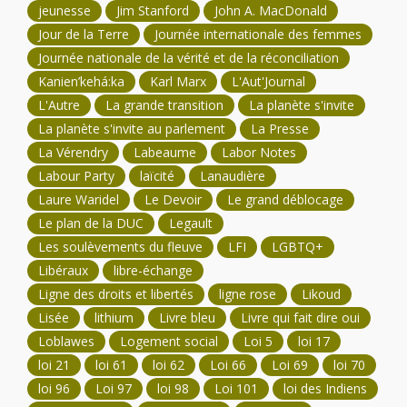
jeunesse
Jim Stanford
John A. MacDonald
Jour de la Terre
Journée internationale des femmes
Journée nationale de la vérité et de la réconciliation
Kanien’kehá:ka
Karl Marx
L'Aut'Journal
L'Autre
La grande transition
La planète s'invite
La planète s'invite au parlement
La Presse
La Vérendry
Labeaume
Labor Notes
Labour Party
laïcité
Lanaudière
Laure Waridel
Le Devoir
Le grand déblocage
Le plan de la DUC
Legault
Les soulèvements du fleuve
LFI
LGBTQ+
Libéraux
libre-échange
Ligne des droits et libertés
ligne rose
Likoud
Lisée
lithium
Livre bleu
Livre qui fait dire oui
Loblawes
Logement social
Loi 5
loi 17
loi 21
loi 61
loi 62
Loi 66
Loi 69
loi 70
loi 96
Loi 97
loi 98
Loi 101
loi des Indiens