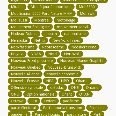
Mirabel
Mise à jour économique
Mob6600
Mobilisation 6600 Parc-Nature MHM
Mohawk
Moi aussi
Montréal
motoneige
Mouvement écologiste
mouvement social
Nadeau-Dubois
napalm
nationalisme
Nemaska
Netflix
New York Times
Néo-fascisme
Néofascisme
Néolibéralisme
Nisga'a
NOAA
Nord
Northvolt
Nouveau Front populaire
Nouveau Monde Graphite
Nouveau Québec
Nouveau-Brunswick
Nouvelle Alliance
nouvelle économie
Nouvelle-Écosse
NPA
NPD
Obama
Offensive syndicale
oléoduc
ONÉ
Ontario
ONU
Option nationale
Orient
OTAN
Ottawa
OUI
Oxfam
pacifisme
pacte électoral
Pacte pour la transition
Palestine
pandémie
Paradis fiscaux
parc nature
Parti