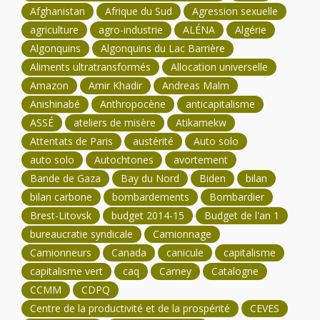
Afghanistan
Afrique du Sud
Agression sexuelle
agriculture
agro-industrie
ALÉNA
Algérie
Algonquins
Algonquins du Lac Barrière
Aliments ultratransformés
Allocation universelle
Amazon
Amir Khadir
Andreas Malm
Anishinabé
Anthropocène
anticapitalisme
ASSÉ
ateliers de misère
Atikamekw
Attentats de Paris
austérité
Auto solo
auto solo
Autochtones
avortement
Bande de Gaza
Bay du Nord
Biden
bilan
bilan carbone
bombardements
Bombardier
Brest-Litovsk
budget 2014-15
Budget de l'an 1
bureaucratie syndicale
Camionnage
Camionneurs
Canada
canicule
capitalisme
capitalisme vert
caq
Carney
Catalogne
CCMM
CDPQ
Centre de la productivité et de la prospérité
CEVES