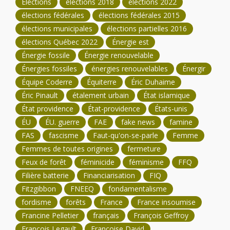
Élections
élections 2018
élections 2022
élections fédérales
élections fédérales 2015
élections municipales
élections partielles 2016
élections Québec 2022
Énergie est
Énergie fossile
Énergie renouvelable
Énergies fossiles
énergies renouvelables
Énergir
Équipe Coderre
Équiterre
Éric Duhaime
Éric Pinault
étalement urbain
État islamique
État providence
État-providence
États-unis
ÉU
ÉU. guerre
FAE
fake news
famine
FAS
fascisme
Faut-qu'on-se-parle
Femme
Femmes de toutes origines
fermeture
Feux de forêt
féminicide
féminisme
FFQ
Filière batterie
Financiarisation
FIQ
Fitzgibbon
FNEEQ
fondamentalisme
fordisme
forêts
France
France insoumise
Francine Pelletier
français
François Geffroy
François Legault
Françoise David