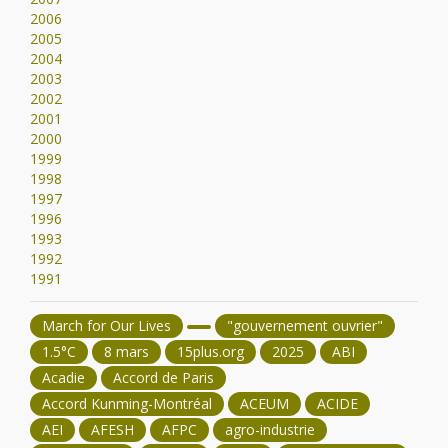
2006
2005
2004
2003
2002
2001
2000
1999
1998
1997
1996
1993
1992
1991
March for Our Lives
"gouvernement ouvrier"
1.5°C
8 mars
15plus.org
2025
ABI
Acadie
Accord de Paris
Accord Kunming-Montréal
ACEUM
ACIDE
AEI
AFESH
AFPC
agro-industrie