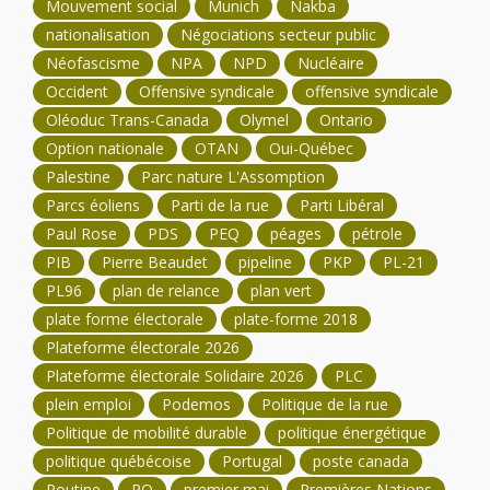
Mouvement social
Munich
Nakba
nationalisation
Négociations secteur public
Néofascisme
NPA
NPD
Nucléaire
Occident
Offensive syndicale
offensive syndicale
Oléoduc Trans-Canada
Olymel
Ontario
Option nationale
OTAN
Oui-Québec
Palestine
Parc nature L'Assomption
Parcs éoliens
Parti de la rue
Parti Libéral
Paul Rose
PDS
PEQ
péages
pétrole
PIB
Pierre Beaudet
pipeline
PKP
PL-21
PL96
plan de relance
plan vert
plate forme électorale
plate-forme 2018
Plateforme électorale 2026
Plateforme électorale Solidaire 2026
PLC
plein emploi
Podemos
Politique de la rue
Politique de mobilité durable
politique énergétique
politique québécoise
Portugal
poste canada
Poutine
PQ
premier mai
Premières Nations