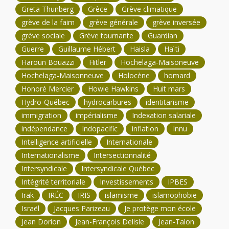
Greta Thunberg
Grèce
Grève climatique
grève de la faim
grève générale
grève inversée
grève sociale
Grève tournante
Guardian
Guerre
Guillaume Hébert
Haisla
Haïti
Haroun Bouazzi
Hitler
Hochelaga-Maisoneuve
Hochelaga-Maisonneuve
Holocène
homard
Honoré Mercier
Howie Hawkins
Huit mars
Hydro-Québec
hydrocarbures
identitarisme
immigration
impérialisme
Indexation salariale
indépendance
Indopacific
inflation
Innu
Intelligence artificielle
Internationale
Internationalisme
Intersectionnalité
Intersyndicale
Intersyndicale Québec
Intégrité territoriale
Investissements
IPBES
Irak
IRÉC
IRIS
islamisme
islamophobie
Israël
Jacques Parizeau
Je protège mon école
Jean Dorion
Jean-François Delisle
Jean-Talon