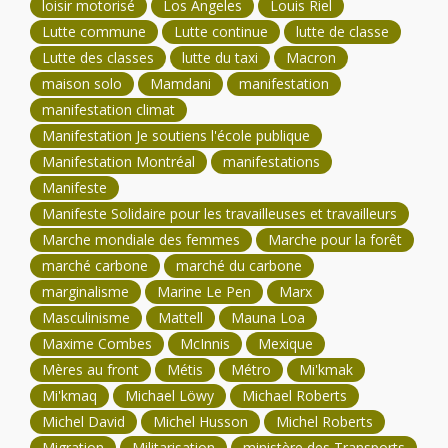
loisir motorisé
Los Angeles
Louis Riel
Lutte commune
Lutte continue
lutte de classe
Lutte des classes
lutte du taxi
Macron
maison solo
Mamdani
manifestation
manifestation climat
Manifestation Je soutiens l'école publique
Manifestation Montréal
manifestations
Manifeste
Manifeste Solidaire pour les travailleuses et travailleurs
Marche mondiale des femmes
Marche pour la forêt
marché carbone
marché du carbone
marginalisme
Marine Le Pen
Marx
Masculinisme
Mattell
Mauna Loa
Maxime Combes
McInnis
Mexique
Mères au front
Métis
Métro
Mi'kmak
Mi'kmaq
Michael Löwy
Michael Roberts
Michel David
Michel Husson
Michel Roberts
Migration
Militarisation
ministère des Transports