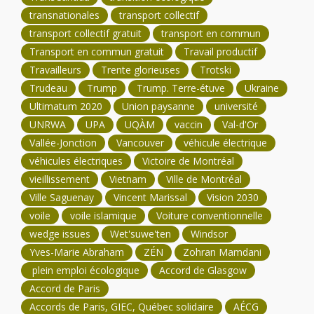
transnationales
transport collectif
transport collectif gratuit
transport en commun
Transport en commun gratuit
Travail productif
Travailleurs
Trente glorieuses
Trotski
Trudeau
Trump
Trump. Terre-étuve
Ukraine
Ultimatum 2020
Union paysanne
université
UNRWA
UPA
UQÀM
vaccin
Val-d'Or
Vallée-Jonction
Vancouver
véhicule électrique
véhicules électriques
Victoire de Montréal
vieillissement
Vietnam
Ville de Montréal
Ville Saguenay
Vincent Marissal
Vision 2030
voile
voile islamique
Voiture conventionnelle
wedge issues
Wet'suwe'ten
Windsor
Yves-Marie Abraham
ZÉN
Zohran Mamdani
plein emploi écologique
Accord de Glasgow
Accord de Paris
Accords de Paris, GIEC, Québec solidaire
AÉCG