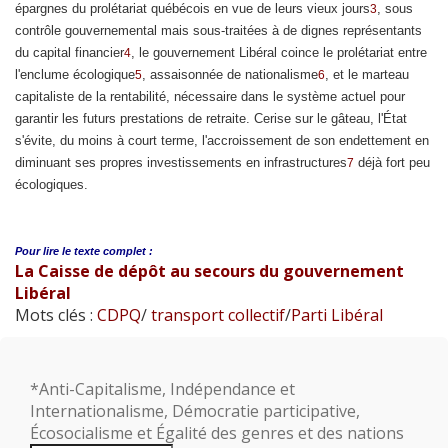
épargnes du prolétariat québécois en vue de leurs vieux jours
, sous
3
contrôle gouvernemental mais sous-traitées à de dignes représentants
du capital financier
, le gouvernement Libéral coince le prolétariat entre
4
l'enclume écologique
, assaisonnée de nationalisme
, et le marteau
5
6
capitaliste de la rentabilité, nécessaire dans le système actuel pour
garantir les futurs prestations de retraite. Cerise sur le gâteau, l'État
s'évite, du moins à court terme, l'accroissement de son endettement en
diminuant ses propres investissements en infrastructures
déjà fort peu
7
écologiques.
Pour lire le
texte complet :
La Caisse de dépôt au secours du gouvernement
Libéral
Mots clés :
CDPQ
/
transport collectif
/
Parti Libéral
*Anti-Capitalisme, Indépendance et
Internationalisme, Démocratie participative,
Écosocialisme et Égalité des genres et des nations