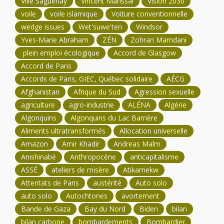
Ville Saguenay
Vincent Marissal
Vision 2030
voile
voile islamique
Voiture conventionnelle
wedge issues
Wet'suwe'ten
Windsor
Yves-Marie Abraham
ZÉN
Zohran Mamdani
plein emploi écologique
Accord de Glasgow
Accord de Paris
Accords de Paris, GIEC, Québec solidaire
AÉCG
Afghanistan
Afrique du Sud
Agression sexuelle
agriculture
agro-industrie
ALÉNA
Algérie
Algonquins
Algonquins du Lac Barrière
Aliments ultratransformés
Allocation universelle
Amazon
Amir Khadir
Andreas Malm
Anishinabé
Anthropocène
anticapitalisme
ASSÉ
ateliers de misère
Atikamekw
Attentats de Paris
austérité
Auto solo
auto solo
Autochtones
avortement
Bande de Gaza
Bay du Nord
Biden
bilan
bilan carbone
bombardements
Bombardier