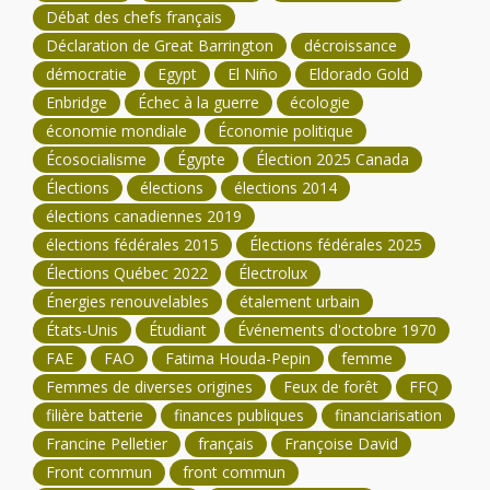
Débat des chefs français
Déclaration de Great Barrington
décroissance
démocratie
Egypt
El Niño
Eldorado Gold
Enbridge
Échec à la guerre
écologie
économie mondiale
Économie politique
Écosocialisme
Égypte
Élection 2025 Canada
Élections
élections
élections 2014
élections canadiennes 2019
élections fédérales 2015
Élections fédérales 2025
Élections Québec 2022
Électrolux
Énergies renouvelables
étalement urbain
États-Unis
Étudiant
Événements d'octobre 1970
FAE
FAO
Fatima Houda-Pepin
femme
Femmes de diverses origines
Feux de forêt
FFQ
filière batterie
finances publiques
financiarisation
Francine Pelletier
français
Françoise David
Front commun
front commun