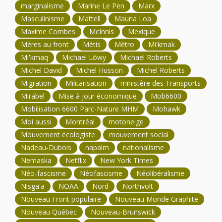
marginalisme
Marine Le Pen
Marx
Masculinisme
Mattell
Mauna Loa
Maxime Combes
McInnis
Mexique
Mères au front
Métis
Métro
Mi'kmak
Mi'kmaq
Michael Löwy
Michael Roberts
Michel David
Michel Husson
Michel Roberts
Migration
Militarisation
ministère des Transports
Mirabel
Mise à jour économique
Mob6600
Mobilisation 6600 Parc-Nature MHM
Mohawk
Moi aussi
Montréal
motoneige
Mouvement écologiste
mouvement social
Nadeau-Dubois
napalm
nationalisme
Nemaska
Netflix
New York Times
Néo-fascisme
Néofascisme
Néolibéralisme
Nisga'a
NOAA
Nord
Northvolt
Nouveau Front populaire
Nouveau Monde Graphite
Nouveau Québec
Nouveau-Brunswick