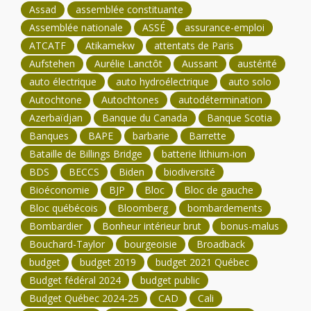
Assad
assemblée constituante
Assemblée nationale
ASSÉ
assurance-emploi
ATCATF
Atikamekw
attentats de Paris
Aufstehen
Aurélie Lanctôt
Aussant
austérité
auto électrique
auto hydroélectrique
auto solo
Autochtone
Autochtones
autodétermination
Azerbaïdjan
Banque du Canada
Banque Scotia
Banques
BAPE
barbarie
Barrette
Bataille de Billings Bridge
batterie lithium-ion
BDS
BECCS
Biden
biodiversité
Bioéconomie
BJP
Bloc
Bloc de gauche
Bloc québécois
Bloomberg
bombardements
Bombardier
Bonheur intérieur brut
bonus-malus
Bouchard-Taylor
bourgeoisie
Broadback
budget
budget 2019
budget 2021 Québec
Budget fédéral 2024
budget public
Budget Québec 2024-25
CAD
Cali