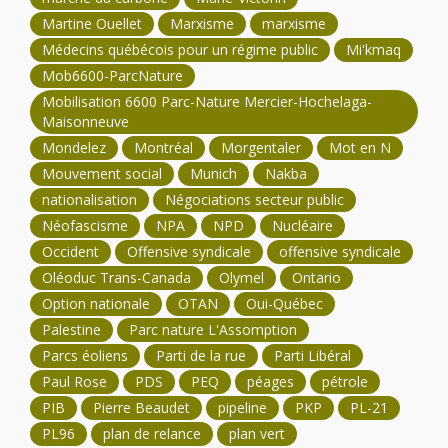
Martine Ouellet
Marxisme
marxisme
Médecins québécois pour un régime public
Mi'kmaq
Mob6600-ParcNature
Mobilisation 6600 Parc-Nature Mercier-Hochelaga-
Maisonneuve
Mondelez
Montréal
Morgentaler
Mot en N
Mouvement social
Munich
Nakba
nationalisation
Négociations secteur public
Néofascisme
NPA
NPD
Nucléaire
Occident
Offensive syndicale
offensive syndicale
Oléoduc Trans-Canada
Olymel
Ontario
Option nationale
OTAN
Oui-Québec
Palestine
Parc nature L'Assomption
Parcs éoliens
Parti de la rue
Parti Libéral
Paul Rose
PDS
PEQ
péages
pétrole
PIB
Pierre Beaudet
pipeline
PKP
PL-21
PL96
plan de relance
plan vert