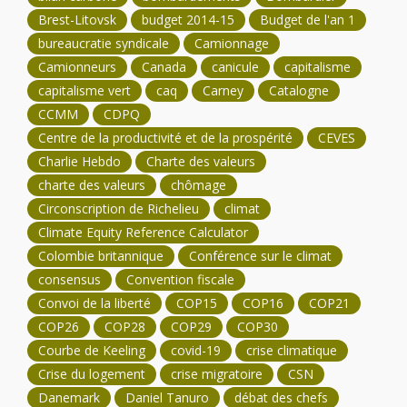
Brest-Litovsk
budget 2014-15
Budget de l'an 1
bureaucratie syndicale
Camionnage
Camionneurs
Canada
canicule
capitalisme
capitalisme vert
caq
Carney
Catalogne
CCMM
CDPQ
Centre de la productivité et de la prospérité
CEVES
Charlie Hebdo
Charte des valeurs
charte des valeurs
chômage
Circonscription de Richelieu
climat
Climate Equity Reference Calculator
Colombie britannique
Conférence sur le climat
consensus
Convention fiscale
Convoi de la liberté
COP15
COP16
COP21
COP26
COP28
COP29
COP30
Courbe de Keeling
covid-19
crise climatique
Crise du logement
crise migratoire
CSN
Danemark
Daniel Tanuro
débat des chefs