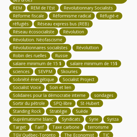
REM
REM de l'Est
Revolutionnary Socialists
Réforme fiscale
Réformisme radical
Réfugié-e
réfugiés
Réseau express bus (REB)
Réseau écosocialiste
Révolution
Révolution. Néofascisme
Révolutionnaires socialistes
Révoluttion
Robin des ruelles
Russie
salaire minimum de 15 $
salaire minimum de 15$
sciences
SEVPM
Skouries
Sobriété énergétique
Socialist Project
Socialist Voice
Soin et lien
Solidaires pour la démocratie interne
sondages
Sortir du pétrole
SPQ-libre
St-Hubert
Standing Rock
Stratégie
Suède
Suprématisme blanc
Syndicats
Syrie
Syriza
Target
Tarif
Taxe carbone
terrorisme
TGV Québec-Toronto
The Economist
TJC