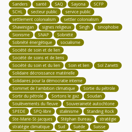
Sanders
santé
SAQ
Sayona
SCFP
SCHL
secteur public
service public
settlement colonialism
settler colonialism
Shawinigan
signes religieux
Singh
sinophobie
Sionisme
SNAP
Sobriété
Sobriété énergétique
socialisme
Société de soin et de lien
Société de soins et de liens
Société du soin et du lien
Soin et lien
Sol Zanetti
Solidaire décroissance matérielle
Solidaires pour la démocratie interne
Sommet de l'ambition climatique
Sortie du pétrole
Sortir du pétrole
Sortons le gaz
Soudan
Soulèvements du fleuve
Souveraineté autochtone
SPEDE
SPQ-libre
stalinisme
Standing Rock
Ste-Marie-St-Jacques
Stéphan Bureau
stratégie
stratégie climatique
Sud
Suède
Suisse