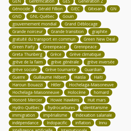
GEN
Gentrification
GES
Génération Z
Génocide
Gérald Fillion
GIEC
Gitxsan
GN
GND
GNL-Québec
Gouin
gouvernement mondial
Grand Déblocage
Grande noirceur
Grande transition
graphite
gratuité du transport en commun
Green New Deal
Green Party
Greenpeace
Grennpeace
Greta Thunberg
Grèce
Grève climatique
grève de la faim
grève générale
grève inversée
grève sociale
Grève tournante
Guardian
Guerre
Guillaume Hébert
Haisla
Haïti
Haroun Bouazzi
Hitler
Hochelaga-Maisoneuve
Hochelaga-Maisonneuve
Holocène
homard
Honoré Mercier
Howie Hawkins
Huit mars
Hydro-Québec
hydrocarbures
identitarisme
immigration
impérialisme
Indexation salariale
indépendance
Indopacific
inflation
Innu
Intelligence artificielle
Internationale