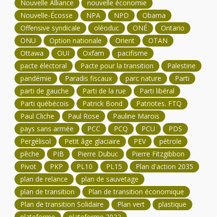
Nouvelle Alliance
nouvelle économie
Nouvelle-Écosse
NPA
NPD
Obama
Offensive syndicale
oléoduc
ONÉ
Ontario
ONU
Option nationale
Orient
OTAN
Ottawa
OUI
Oxfam
pacifisme
pacte électoral
Pacte pour la transition
Palestine
pandémie
Paradis fiscaux
parc nature
Parti
parti de gauche
Parti de la rue
Parti libéral
Parti québécois
Patrick Bond
Patriotes. FTQ
Paul Cliche
Paul Rose
Pauline Marois
pays sans armée
PCC
PCQ
PCU
PDS
Pergélisol
Petit âge glaciaire
PEV
pétrole
pêche
PIB
Pierre Dubuc
Pierre Fitzgibbon
Pivot
PKP
PL10
PL15
Plan d'action 2035
plan de relance
plan de sauvetage
plan de transition
Plan de transition économique
Plan de transition Solidaire
Plan vert
plastique
plateforme
plateforme 2022