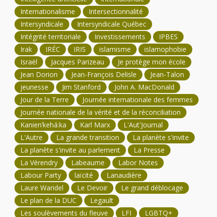
Internationalisme
Intersectionnalité
Intersyndicale
Intersyndicale Québec
Intégrité territoriale
Investissements
IPBES
Irak
IRÉC
IRIS
islamisme
islamophobie
Israël
Jacques Parizeau
Je protège mon école
Jean Dorion
Jean-François Delisle
Jean-Talon
jeunesse
Jim Stanford
John A. MacDonald
Jour de la Terre
Journée internationale des femmes
Journée nationale de la vérité et de la réconciliation
Kanien’kehá:ka
Karl Marx
L'Aut'Journal
L'Autre
La grande transition
La planète s'invite
La planète s'invite au parlement
La Presse
La Vérendry
Labeaume
Labor Notes
Labour Party
laïcité
Lanaudière
Laure Waridel
Le Devoir
Le grand déblocage
Le plan de la DUC
Legault
Les soulèvements du fleuve
LFI
LGBTQ+