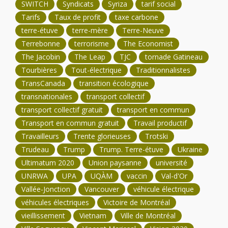
SWITCH
Syndicats
Syriza
tarif social
Tarifs
Taux de profit
taxe carbone
terre-étuve
terre-mère
Terre-Neuve
Terrebonne
terrorisme
The Economist
The Jacobin
The Leap
TJC
tornade Gatineau
Tourbières
Tout-électrique
Traditionnalistes
TransCanada
transition écologique
transnationales
transport collectif
transport collectif gratuit
transport en commun
Transport en commun gratuit
Travail productif
Travailleurs
Trente glorieuses
Trotski
Trudeau
Trump
Trump. Terre-étuve
Ukraine
Ultimatum 2020
Union paysanne
université
UNRWA
UPA
UQÀM
vaccin
Val-d'Or
Vallée-Jonction
Vancouver
véhicule électrique
véhicules électriques
Victoire de Montréal
vieillissement
Vietnam
Ville de Montréal