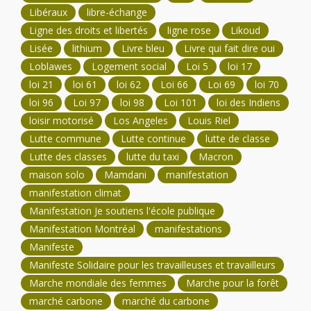
Libéraux
libre-échange
Ligne des droits et libertés
ligne rose
Likoud
Lisée
lithium
Livre bleu
Livre qui fait dire oui
Loblawes
Logement social
Loi 5
loi 17
loi 21
loi 61
loi 62
Loi 66
Loi 69
loi 70
loi 96
Loi 97
loi 98
Loi 101
loi des Indiens
loisir motorisé
Los Angeles
Louis Riel
Lutte commune
Lutte continue
lutte de classe
Lutte des classes
lutte du taxi
Macron
maison solo
Mamdani
manifestation
manifestation climat
Manifestation Je soutiens l'école publique
Manifestation Montréal
manifestations
Manifeste
Manifeste Solidaire pour les travailleuses et travailleurs
Marche mondiale des femmes
Marche pour la forêt
marché carbone
marché du carbone