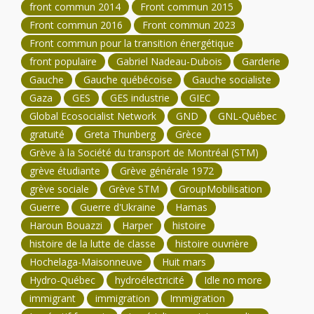
front commun 2014
Front commun 2015
Front commun 2016
Front commun 2023
Front commun pour la transition énergétique
front populaire
Gabriel Nadeau-Dubois
Garderie
Gauche
Gauche québécoise
Gauche socialiste
Gaza
GES
GES industrie
GIEC
Global Ecosocialist Network
GND
GNL-Québec
gratuité
Greta Thunberg
Grèce
Grève à la Société du transport de Montréal (STM)
grève étudiante
Grève générale 1972
grève sociale
Grève STM
GroupMobilisation
Guerre
Guerre d'Ukraine
Hamas
Haroun Bouazzi
Harper
histoire
histoire de la lutte de classe
histoire ouvrière
Hochelaga-Maisonneuve
Huit mars
Hydro-Québec
hydroélectricité
Idle no more
immigrant
immigration
Immigration