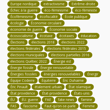
Europe nordique
extractivisme
Extrême-droite
Échec à la guerre
éco-féminisme
éco-féministe
Écoféminisme
écofiscalité
École publique
écologie
Économie circulaire
économie de guerre
Économie sociale
écosocialisme
écotaxe
écotaxes
éducation
Élections
élections 2018
élections 2022
élections fédérales
élections fédérales 2015
élections municipales
élections partielles 2016
élections Québec 2022
Énergie est
Énergie fossile
Énergie renouvelable
Énergies fossiles
énergies renouvelables
Énergir
Équipe Coderre
Équiterre
Éric Duhaime
Éric Pinault
étalement urbain
État islamique
État providence
État-providence
États-unis
ÉU
ÉU. guerre
FAE
fake news
famine
FAS
fascisme
Faut-qu'on-se-parle
Femme