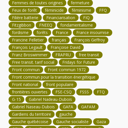
Femmes de toutes origines
fermeture
Feux de forêt
féminicide
féminisme
FFQ
Filière batterie
Financiarisation
FIQ
Fitzgibbon
FNEEQ
fondamentalisme
fordisme
forêts
France
France insoumise
Francine Pelletier
français
François Geffroy
François Legault
Françoise David
Franz Broswimmer
FRAPRU
free transit
Free transit. tarif social
Fridays for Future
Front commun
Front commun 1972
Front commun pour la transition énergétique
Front national
front populaire
frontières ouvertes
FSE-CSQ
FSSS
FTQ
G-15
Gabriel Nadeau-Dubois
Gabriel Naseau-Dubois
GAFA
GAFAM
Gardiens du territoire
gauche
Gauche québécoise
Gauche socialiste
Gaza