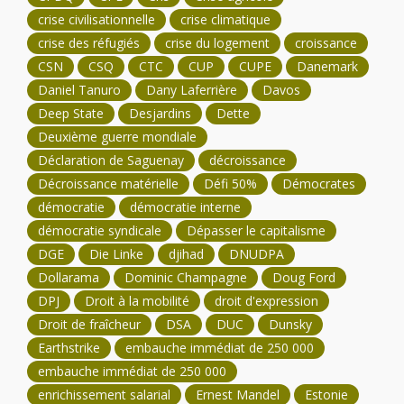
crise civilisationnelle
crise climatique
crise des réfugiés
crise du logement
croissance
CSN
CSQ
CTC
CUP
CUPE
Danemark
Daniel Tanuro
Dany Laferrière
Davos
Deep State
Desjardins
Dette
Deuxième guerre mondiale
Déclaration de Saguenay
décroissance
Décroissance matérielle
Défi 50%
Démocrates
démocratie
démocratie interne
démocratie syndicale
Dépasser le capitalisme
DGE
Die Linke
djihad
DNUDPA
Dollarama
Dominic Champagne
Doug Ford
DPJ
Droit à la mobilité
droit d'expression
Droit de fraîcheur
DSA
DUC
Dunsky
Earthstrike
embauche immédiat de 250 000
embauche immédiat de 250 000
enrichissement salarial
Ernest Mandel
Estonie