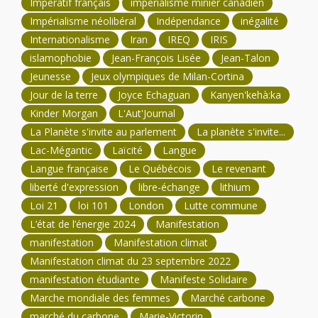
Impératif français
impérialisme minier canadien
Impérialisme néolibéral
Indépendance
inégalité
Internationalisme
Iran
IREQ
IRIS
islamophobie
Jean-François Lisée
Jean-Talon
Jeunesse
Jeux olympiques de Milan-Cortina
Jour de la terre
Joyce Echaguan
Kanyen'kehà:ka
Kinder Morgan
L'Aut'Journal
La Planète s'invite au parlement
La planète s'invite...
Lac-Mégantic
Laïcité
Langue
Langue française
Le Québécois
Le revenant
liberté d'expression
libre-échange
lithium
Loi 21
loi 101
London
Lutte commune
L’état de l’énergie 2024
Manifestation
manifestation
Manifestation climat
Manifestation climat du 23 septembre 2022
manifestation étudiante
Manifeste Solidaire
Marche mondiale des femmes
Marché carbone
marché du carbone
Marie-Victorin