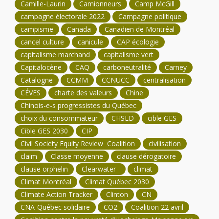
Camille-Laurin
Camionneurs
Camp McGill
campagne électorale 2022
Campagne politique
campisme
Canada
Canadien de Montréal
cancel culture
canicule
CAP écologie
capitalisme marchand
capitalisme vert
Capitalocène
CAQ
carboneutralité
Carney
Catalogne
CCMM
CCNUCC
centralisation
CÉVES
charte des valeurs
Chine
Chinois-e-s progressistes du Québec
choix du consommateur
CHSLD
cible GES
Cible GES 2030
CIP
Civil Society Equity Review Coalition
civilisation
claim
Classe moyenne
clause dérogatoire
clause orphelin
Clearwater
climat
Climat Montréal
Climat Québec 2030
Climate Action Tracker
Clinton
CN
CNA-Québec solidaire
CO2
Coalition 22 avril