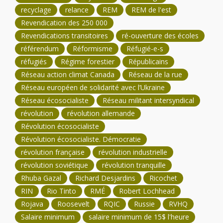
recyclage
relance
REM
REM de l'est
Revendication des 250 000
Revendications transitoires
ré-ouverture des écoles
référendum
Réformisme
Réfugié-e-s
réfugiés
Régime forestier
Républicains
Réseau action climat Canada
Réseau de la rue
Réseau européen de solidarité avec l’Ukraine
Réseau écosocialiste
Réseau militant intersyndical
révolution
révolution allemande
Révolution écosocialiste
Révolution écosocialiste. Démocratie
révolution française
révolution industrielle
révolution soviétique
révolution tranquille
Rhuba Gazal
Richard Desjardins
Ricochet
RIN
Rio Tinto
RMÉ
Robert Lochhead
Rojava
Roosevelt
RQIC
Russie
RVHQ
Salaire minimum
salaire minimum de 15$ l'heure