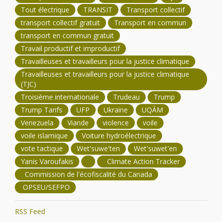
Tout électrique
TRANSIT
Transport collectif
transport collectif gratuit
Transport en commun
transport en commun gratuit
Travail productif et improductif
Travailleuses et travailleurs pour la justice climatique
Travailleuses et travailleurs pour la justice climatique
(TJC)
Troisième internationale
Trudeau
Trump
Trump Tarifs
UFP
Ukraine
UQÀM
Venezuela
Viande
violence
voile
voile islamique
Voiture hydroélectrique
vote tactique
Wet'suwe'ten
Wet'suwet'en
Yanis Varoufakis
Climate Action Tracker
Commission de l'écofiscalité du Canada
OPSEU/SEFPO
RSS Feed