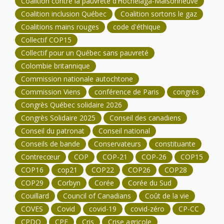
Coalition contre la pauvreté d’Hochelaga-Maisonneuve
Coalition inclusion Québec
Coalition sortons le gaz
Coalitions mains rouges
code d'éthique
Collectif COP15
Collectif pour un Québec sans pauvreté
Colombie britannique
Commission nationale autochtone
Commission Viens
conférence de Paris
congrès
Congrès Québec solidaire 2026
Congrès Solidaire 2025
Conseil des canadiens
Conseil du patronat
Conseil national
Conseils de bande
Conservateurs
constituante
Contrecœur
COP
COP-21
COP-26
COP15
COP16
cop21
COP22
COP26
COP28
COP29
Corbyn
Corée
Corée du Sud
Couillard
Council of Canadians
Coût de la vie
COVES
Covid
covid-19
covid-zéro
CP-CC
CPDQ
CPE
Cris
Crise agricole