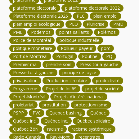
plateforme électorale
plateforme électorale 2022
Plateforme électorale 2026
PLC
plein emploi
plein emploi écologique
PLQ
Pluricrise
PMD
PME
Podemos
points saillants
Polémos
Police de Montréal
politique industrielle
politique monétaire
Pollueur-payeur
porc
Port de Montréal
Portugal
Poutine
PQ
Premier mai
prendre soin
Press-toi-à-gauche
Presse-toi-à-gauche
principe de Joyce
privatisation
Production circulaire
productivité
Programme
Projet de loi 69
projet de société
Projet-Montréal
Projets d'intérêt national
prolétariat
prostitution
protectionnisme
PSPP
PVC
Quebec bashing
Québec
Québec Inc
Québec Inc.
Québec solidaire
Québec ZéN
racisme
racisme systémique
Radio-Canada
Ray-Mont
recentrage