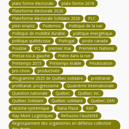
plate forme électorale
plate-forme 2018
Plateforme électorale 2026
Plateforme électorale Solidaire 2026
PLC
plein emploi
Podemos
Politique de la rue
Politique de mobilité durable
politique énergétique
politique québécoise
Portugal
poste canada
Poutine
PQ
premier mai
Premières Nations
Presse-toi-à-gauche
Prière dans la rue
Printemps 2015
Printemps érable
Privatisation
pro-choix
productivité
Programme 2025 de Québec solidaire
prolétariat
prolétariat. progressisme
Quatrième Internationale
Question nationale
Québec
Québec Inc.
Québec Solidaire
Québec solidaire
Québec-ZéN
racisme systémique
Rana Plaza
RAP
Ray-Mont Logistiques
Refusons l'austérité
Regroupement des organismes en défense collective
des droits