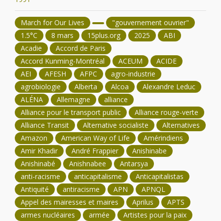
March for Our Lives
"gouvernement ouvrier"
1.5°C
8 mars
15plus.org
2025
ABI
Acadie
Accord de Paris
Accord Kunming-Montréal
ACEUM
ACIDE
AEI
AFESH
AFPC
agro-industrie
agrobiologie
Alberta
Alcoa
Alexandre Leduc
ALÉNA
Allemagne
alliance
Alliance pour le transport public
Alliance rouge-verte
Alliance Transit
Alternative socialiste
Alternatives
Amazon
American Way of Life
Amérindiens
Amir Khadir
André Frappier
Anishinabe
Anishinabé
Anishnabee
Antarsya
anti-racisme
anticapitalisme
Anticapitalistas
Antiquité
antiracisme
APN
APNQL
Appel des mairesses et maires
Aprilus
APTS
armes nucléaires
armée
Artistes pour la paix