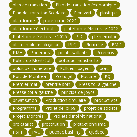
plan de transition
Plan de transition économique
Plan de transition Solidaire
Plan vert
plastique
plateforme
plateforme 2022
plateforme électorale
plateforme électorale 2022
Plateforme électorale 2026
PLC
plein emploi
plein emploi écologique
PLQ
Pluricrise
PMD
PME
Podemos
points saillants
Polémos
Police de Montréal
politique industrielle
politique monétaire
Pollueur-payeur
porc
Port de Montréal
Portugal
Poutine
PQ
Premier mai
prendre soin
Press-toi-à-gauche
Presse-toi-à-gauche
principe de Joyce
privatisation
Production circulaire
productivité
Programme
Projet de loi 69
projet de société
Projet-Montréal
Projets d'intérêt national
prolétariat
prostitution
protectionnisme
PSPP
PVC
Quebec bashing
Québec