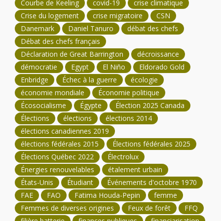
Courbe de Keeling
covid-19
crise climatique
Crise du logement
crise migratoire
CSN
Danemark
Daniel Tanuro
débat des chefs
Débat des chefs français
Déclaration de Great Barrington
décroissance
démocratie
Egypt
El Niño
Eldorado Gold
Enbridge
Échec à la guerre
écologie
économie mondiale
Économie politique
Écosocialisme
Égypte
Élection 2025 Canada
Élections
élections
élections 2014
élections canadiennes 2019
élections fédérales 2015
Élections fédérales 2025
Élections Québec 2022
Électrolux
Énergies renouvelables
étalement urbain
États-Unis
Étudiant
Événements d'octobre 1970
FAE
FAO
Fatima Houda-Pepin
femme
Femmes de diverses origines
Feux de forêt
FFQ
filière batterie
finances publiques
financiarisation