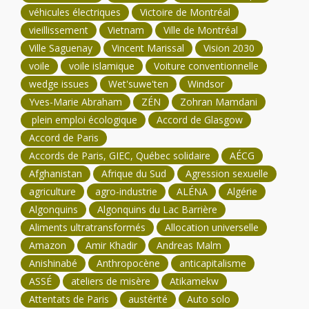
véhicules électriques
Victoire de Montréal
vieillissement
Vietnam
Ville de Montréal
Ville Saguenay
Vincent Marissal
Vision 2030
voile
voile islamique
Voiture conventionnelle
wedge issues
Wet'suwe'ten
Windsor
Yves-Marie Abraham
ZÉN
Zohran Mamdani
plein emploi écologique
Accord de Glasgow
Accord de Paris
Accords de Paris, GIEC, Québec solidaire
AÉCG
Afghanistan
Afrique du Sud
Agression sexuelle
agriculture
agro-industrie
ALÉNA
Algérie
Algonquins
Algonquins du Lac Barrière
Aliments ultratransformés
Allocation universelle
Amazon
Amir Khadir
Andreas Malm
Anishinabé
Anthropocène
anticapitalisme
ASSÉ
ateliers de misère
Atikamekw
Attentats de Paris
austérité
Auto solo