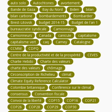
auto solo
Autochtones
avortement
Bande de Gaza
Bay du Nord
Biden
bilan
bilan carbone
bombardements
Bombardier
Brest-Litovsk
budget 2014-15
Budget de l'an 1
bureaucratie syndicale
Camionnage
Camionneurs
Canada
canicule
capitalisme
capitalisme vert
caq
Carney
Catalogne
CCMM
CDPQ
Centre de la productivité et de la prospérité
CEVES
Charlie Hebdo
Charte des valeurs
charte des valeurs
chômage
Circonscription de Richelieu
climat
Climate Equity Reference Calculator
Colombie britannique
Conférence sur le climat
consensus
Convention fiscale
Convoi de la liberté
COP15
COP16
COP21
COP26
COP28
COP29
COP30