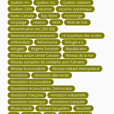
Québec Inc
Québec Inc.
Québec solidaire
Québec ZéN
racisme
racisme systémique
Radio-Canada
Ray-Mont
recentrage
recyclage
relance
REM
REM de l'est
Revendication des 250 000
Revendications transitoires
ré-ouverture des écoles
référendum
Réformisme
Réfugié-e-s
réfugiés
Régime forestier
Républicains
Réseau action climat Canada
Réseau de la rue
Réseau européen de solidarité avec l’Ukraine
Réseau écosocialiste
Réseau militant intersyndical
révolution
révolution allemande
Révolution écosocialiste
Révolution écosocialiste. Démocratie
révolution française
révolution industrielle
révolution soviétique
révolution tranquille
Rhuba Gazal
Richard Desjardins
Ricochet