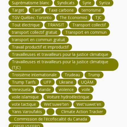
Suprématisme blanc
Syndicats
Syrie
Syriza
Target
Tarif
Taxe carbone
terrorisme
TGV Québec-Toronto
The Economist
TJC
Tout électrique
TRANSIT
Transport collectif
transport collectif gratuit
Transport en commun
transport en commun gratuit
Travail productif et improductif
Travailleuses et travailleurs pour la justice climatique
Travailleuses et travailleurs pour la justice climatique
(TJC)
Troisième internationale
Trudeau
Trump
Trump Tarifs
UFP
Ukraine
UQÀM
Venezuela
Viande
violence
voile
voile islamique
Voiture hydroélectrique
vote tactique
Wet'suwe'ten
Wet'suwet'en
Yanis Varoufakis
Climate Action Tracker
Commission de l'écofiscalité du Canada
OPSEU/SEFPO