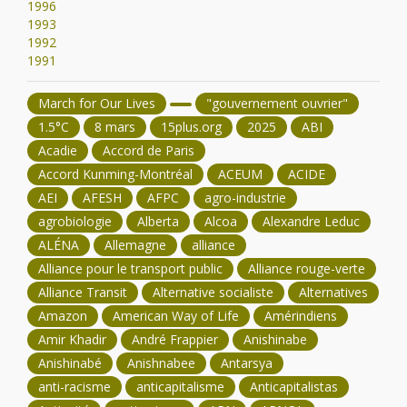
1996
1993
1992
1991
March for Our Lives
"gouvernement ouvrier"
1.5°C
8 mars
15plus.org
2025
ABI
Acadie
Accord de Paris
Accord Kunming-Montréal
ACEUM
ACIDE
AEI
AFESH
AFPC
agro-industrie
agrobiologie
Alberta
Alcoa
Alexandre Leduc
ALÉNA
Allemagne
alliance
Alliance pour le transport public
Alliance rouge-verte
Alliance Transit
Alternative socialiste
Alternatives
Amazon
American Way of Life
Amérindiens
Amir Khadir
André Frappier
Anishinabe
Anishinabé
Anishnabee
Antarsya
anti-racisme
anticapitalisme
Anticapitalistas