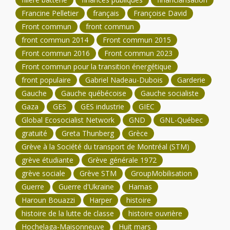
Francine Pelletier
français
Françoise David
Front commun
front commun
front commun 2014
Front commun 2015
Front commun 2016
Front commun 2023
Front commun pour la transition énergétique
front populaire
Gabriel Nadeau-Dubois
Garderie
Gauche
Gauche québécoise
Gauche socialiste
Gaza
GES
GES industrie
GIEC
Global Ecosocialist Network
GND
GNL-Québec
gratuité
Greta Thunberg
Grèce
Grève à la Société du transport de Montréal (STM)
grève étudiante
Grève générale 1972
grève sociale
Grève STM
GroupMobilisation
Guerre
Guerre d'Ukraine
Hamas
Haroun Bouazzi
Harper
histoire
histoire de la lutte de classe
histoire ouvrière
Hochelaga-Maisonneuve
Huit mars