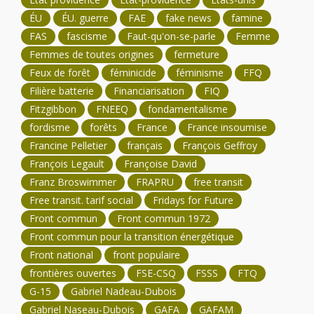
ÉU
ÉU. guerre
FAE
fake news
famine
FAS
fascisme
Faut-qu'on-se-parle
Femme
Femmes de toutes origines
fermeture
Feux de forêt
féminicide
féminisme
FFQ
Filière batterie
Financiarisation
FIQ
Fitzgibbon
FNEEQ
fondamentalisme
fordisme
forêts
France
France insoumise
Francine Pelletier
français
François Geffroy
François Legault
Françoise David
Franz Broswimmer
FRAPRU
free transit
Free transit. tarif social
Fridays for Future
Front commun
Front commun 1972
Front commun pour la transition énergétique
Front national
front populaire
frontières ouvertes
FSE-CSQ
FSSS
FTQ
G-15
Gabriel Nadeau-Dubois
Gabriel Naseau-Dubois
GAFA
GAFAM