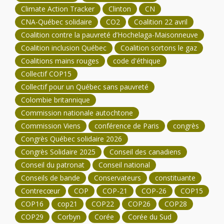
Climate Action Tracker
Clinton
CN
CNA-Québec solidaire
CO2
Coalition 22 avril
Coalition contre la pauvreté d’Hochelaga-Maisonneuve
Coalition inclusion Québec
Coalition sortons le gaz
Coalitions mains rouges
code d'éthique
Collectif COP15
Collectif pour un Québec sans pauvreté
Colombie britannique
Commission nationale autochtone
Commission Viens
conférence de Paris
congrès
Congrès Québec solidaire 2026
Congrès Solidaire 2025
Conseil des canadiens
Conseil du patronat
Conseil national
Conseils de bande
Conservateurs
constituante
Contrecœur
COP
COP-21
COP-26
COP15
COP16
cop21
COP22
COP26
COP28
COP29
Corbyn
Corée
Corée du Sud