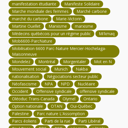
manifestation étudiante
Manifeste Solidaire
Marche mondiale des femmes
Marché carbone
marché du carbone
Marie-Victorin
Martine Ouellet
Marxisme
marxisme
Médecins québécois pour un régime public
Mi'kmaq
Mob6600-ParcNature
Mobilisation 6600 Parc-Nature Mercier-Hochelaga-
Maisonneuve
Mondelez
Montréal
Morgentaler
Mot en N
Mouvement social
Munich
Nakba
nationalisation
Négociations secteur public
Néofascisme
NPA
NPD
Nucléaire
Occident
Offensive syndicale
offensive syndicale
Oléoduc Trans-Canada
Olymel
Ontario
Option nationale
OTAN
Oui-Québec
Palestine
Parc nature L'Assomption
Parcs éoliens
Parti de la rue
Parti Libéral