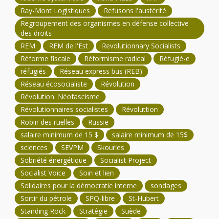
Ray-Mont Logistiques
Refusons l'austérité
Regroupement des organismes en défense collective
des droits
REM
REM de l'Est
Revolutionnary Socialists
Réforme fiscale
Réformisme radical
Réfugié-e
réfugiés
Réseau express bus (REB)
Réseau écosocialiste
Révolution
Révolution. Néofascisme
Révolutionnaires socialistes
Révoluttion
Robin des ruelles
Russie
salaire minimum de 15 $
salaire minimum de 15$
sciences
SEVPM
Skouries
Sobriété énergétique
Socialist Project
Socialist Voice
Soin et lien
Solidaires pour la démocratie interne
sondages
Sortir du pétrole
SPQ-libre
St-Hubert
Standing Rock
Stratégie
Suède