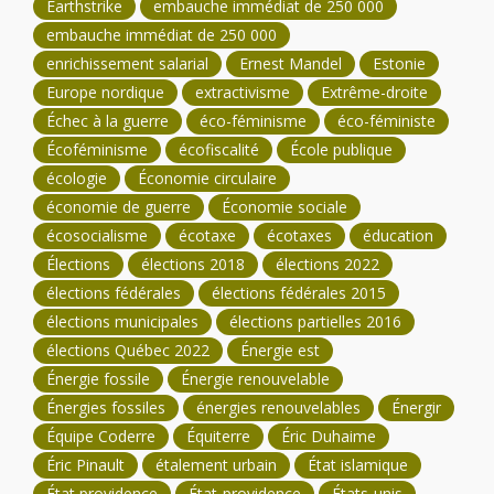
Earthstrike
embauche immédiat de 250 000
embauche immédiat de 250 000
enrichissement salarial
Ernest Mandel
Estonie
Europe nordique
extractivisme
Extrême-droite
Échec à la guerre
éco-féminisme
éco-féministe
Écoféminisme
écofiscalité
École publique
écologie
Économie circulaire
économie de guerre
Économie sociale
écosocialisme
écotaxe
écotaxes
éducation
Élections
élections 2018
élections 2022
élections fédérales
élections fédérales 2015
élections municipales
élections partielles 2016
élections Québec 2022
Énergie est
Énergie fossile
Énergie renouvelable
Énergies fossiles
énergies renouvelables
Énergir
Équipe Coderre
Équiterre
Éric Duhaime
Éric Pinault
étalement urbain
État islamique
État providence
État-providence
États-unis