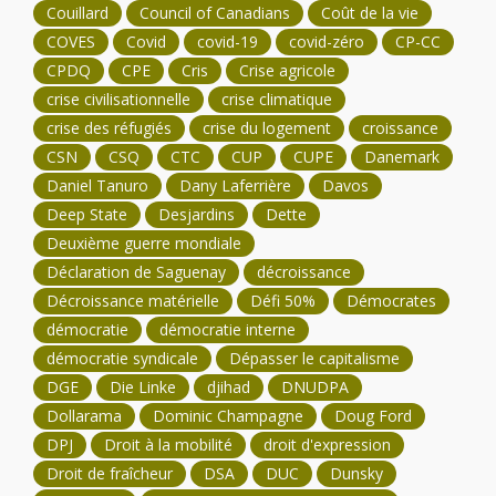
Couillard
Council of Canadians
Coût de la vie
COVES
Covid
covid-19
covid-zéro
CP-CC
CPDQ
CPE
Cris
Crise agricole
crise civilisationnelle
crise climatique
crise des réfugiés
crise du logement
croissance
CSN
CSQ
CTC
CUP
CUPE
Danemark
Daniel Tanuro
Dany Laferrière
Davos
Deep State
Desjardins
Dette
Deuxième guerre mondiale
Déclaration de Saguenay
décroissance
Décroissance matérielle
Défi 50%
Démocrates
démocratie
démocratie interne
démocratie syndicale
Dépasser le capitalisme
DGE
Die Linke
djihad
DNUDPA
Dollarama
Dominic Champagne
Doug Ford
DPJ
Droit à la mobilité
droit d'expression
Droit de fraîcheur
DSA
DUC
Dunsky