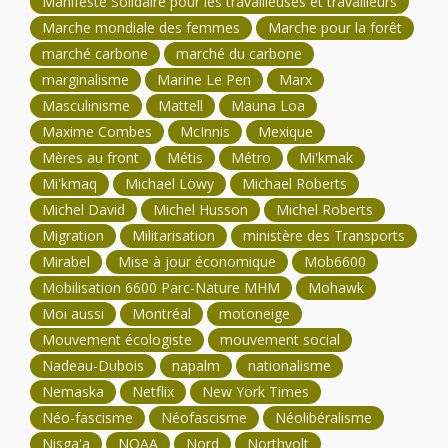
Manifeste Solidaire pour les travailleuses et travailleurs
Marche mondiale des femmes
Marche pour la forêt
marché carbone
marché du carbone
marginalisme
Marine Le Pen
Marx
Masculinisme
Mattell
Mauna Loa
Maxime Combes
McInnis
Mexique
Mères au front
Métis
Métro
Mi'kmak
Mi'kmaq
Michael Löwy
Michael Roberts
Michel David
Michel Husson
Michel Roberts
Migration
Militarisation
ministère des Transports
Mirabel
Mise à jour économique
Mob6600
Mobilisation 6600 Parc-Nature MHM
Mohawk
Moi aussi
Montréal
motoneige
Mouvement écologiste
mouvement social
Nadeau-Dubois
napalm
nationalisme
Nemaska
Netflix
New York Times
Néo-fascisme
Néofascisme
Néolibéralisme
Nisga'a
NOAA
Nord
Northvolt