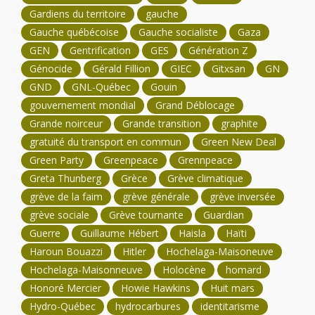
Gardiens du territoire
gauche
Gauche québécoise
Gauche socialiste
Gaza
GEN
Gentrification
GES
Génération Z
Génocide
Gérald Fillion
GIEC
Gitxsan
GN
GND
GNL-Québec
Gouin
gouvernement mondial
Grand Déblocage
Grande noirceur
Grande transition
graphite
gratuité du transport en commun
Green New Deal
Green Party
Greenpeace
Grennpeace
Greta Thunberg
Grèce
Grève climatique
grève de la faim
grève générale
grève inversée
grève sociale
Grève tournante
Guardian
Guerre
Guillaume Hébert
Haisla
Haïti
Haroun Bouazzi
Hitler
Hochelaga-Maisoneuve
Hochelaga-Maisonneuve
Holocène
homard
Honoré Mercier
Howie Hawkins
Huit mars
Hydro-Québec
hydrocarbures
identitarisme