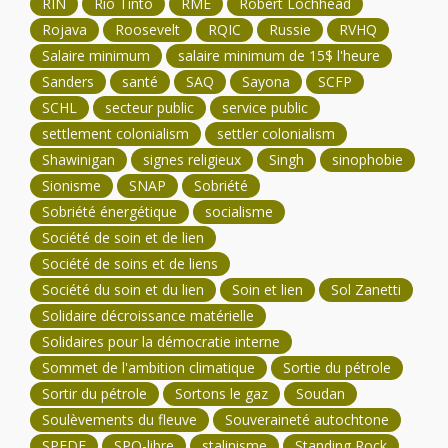
RIN
Rio Tinto
RMÉ
Robert Lochhead
Rojava
Roosevelt
RQIC
Russie
RVHQ
Salaire minimum
salaire minimum de 15$ l'heure
Sanders
santé
SAQ
Sayona
SCFP
SCHL
secteur public
service public
settlement colonialism
settler colonialism
Shawinigan
signes religieux
Singh
sinophobie
Sionisme
SNAP
Sobriété
Sobriété énergétique
socialisme
Société de soin et de lien
Société de soins et de liens
Société du soin et du lien
Soin et lien
Sol Zanetti
Solidaire décroissance matérielle
Solidaires pour la démocratie interne
Sommet de l'ambition climatique
Sortie du pétrole
Sortir du pétrole
Sortons le gaz
Soudan
Soulèvements du fleuve
Souveraineté autochtone
SPEDE
SPQ-libre
stalinisme
Standing Rock