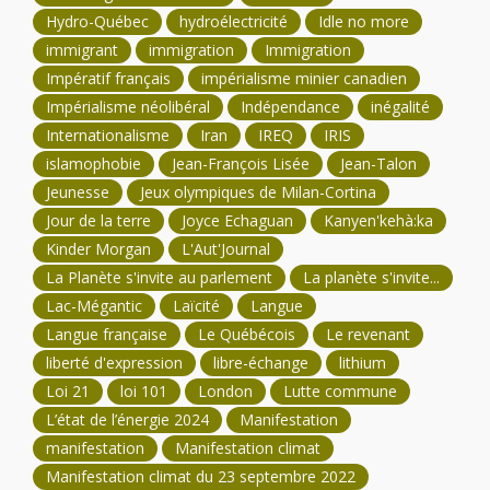
Hydro-Québec
hydroélectricité
Idle no more
immigrant
immigration
Immigration
Impératif français
impérialisme minier canadien
Impérialisme néolibéral
Indépendance
inégalité
Internationalisme
Iran
IREQ
IRIS
islamophobie
Jean-François Lisée
Jean-Talon
Jeunesse
Jeux olympiques de Milan-Cortina
Jour de la terre
Joyce Echaguan
Kanyen'kehà:ka
Kinder Morgan
L'Aut'Journal
La Planète s'invite au parlement
La planète s'invite...
Lac-Mégantic
Laïcité
Langue
Langue française
Le Québécois
Le revenant
liberté d'expression
libre-échange
lithium
Loi 21
loi 101
London
Lutte commune
L’état de l’énergie 2024
Manifestation
manifestation
Manifestation climat
Manifestation climat du 23 septembre 2022