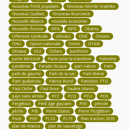
Nouveau Front populaire
Nouveau Monde Graphite
Nouveau Québec
Nouveau-Brunswick
Nouvelle Alliance
nouvelle économie
Nouvelle-Écosse
NPA
NPD
Obama
Offensive syndicale
oléoduc
ONÉ
Ontario
ONU
Option nationale
Orient
OTAN
Ottawa
OUI
Oxfam
pacifisme
pacte électoral
Pacte pour la transition
Palestine
pandémie
Paradis fiscaux
parc nature
Parti
parti de gauche
Parti de la rue
Parti libéral
Parti québécois
Patrick Bond
Patriotes. FTQ
Paul Cliche
Paul Rose
Pauline Marois
pays sans armée
PCC
PCQ
PCU
PDS
Pergélisol
Petit âge glaciaire
PEV
pétrole
pêche
PIB
Pierre Dubuc
Pierre Fitzgibbon
Pivot
PKP
PL10
PL15
Plan d'action 2035
plan de relance
plan de sauvetage