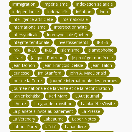
immigration
impérialisme
Indexation salariale
indépendance
Indopacific
inflation
Innu
Intelligence artificielle
Internationale
Internationalisme
Intersectionnalité
Intersyndicale
Intersyndicale Québec
Intégrité territoriale
Investissements
IPBES
Irak
IRÉC
IRIS
islamisme
islamophobie
Israël
Jacques Parizeau
Je protège mon école
Jean Dorion
Jean-François Delisle
Jean-Talon
jeunesse
Jim Stanford
John A. MacDonald
Jour de la Terre
Journée internationale des femmes
Journée nationale de la vérité et de la réconciliation
Kanien’kehá:ka
Karl Marx
L'Aut'Journal
L'Autre
La grande transition
La planète s'invite
La planète s'invite au parlement
La Presse
La Vérendry
Labeaume
Labor Notes
Labour Party
laïcité
Lanaudière