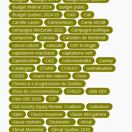
Budget fédéral 2024
budget public
Budget Québec 2024-25
CAD
Cali
Camille-Laurin
Camionneurs
Camp McGill
campagne électorale 2022
Campagne politique
campisme
Canada
Canadien de Montréal
cancel culture
canicule
CAP écologie
capitalisme marchand
capitalisme vert
Capitalocène
CAQ
carboneutralité
Carney
Catalogne
CCMM
CCNUCC
centralisation
CÉVES
charte des valeurs
Chine
Chinois-e-s progressistes du Québec
choix du consommateur
CHSLD
cible GES
Cible GES 2030
CIP
Civil Society Equity Review Coalition
civilisation
claim
Classe moyenne
clause dérogatoire
clause orphelin
Clearwater
climat
Climat Montréal
Climat Québec 2030