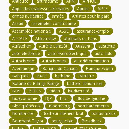
Antiquité
antiracisme
APN
APNQL
Appel des mairesses et maires
Aprilus
APTS
armes nucléaires
armée
Artistes pour la paix
Assad
assemblée constituante
Assemblée nationale
ASSÉ
assurance-emploi
ATCATF
Atikamekw
attentats de Paris
Aufstehen
Aurélie Lanctôt
Aussant
austérité
auto électrique
auto hydroélectrique
auto solo
Autochtone
Autochtones
autodétermination
Azerbaïdjan
Banque du Canada
Banque Scotia
Banques
BAPE
barbarie
Barrette
Bataille de Billings Bridge
batterie lithium-ion
BDS
BECCS
Biden
biodiversité
Bioéconomie
BJP
Bloc
Bloc de gauche
Bloc québécois
Bloomberg
bombardements
Bombardier
Bonheur intérieur brut
bonus-malus
Bouchard-Taylor
bourgeoisie
Broadback
budget
budget 2019
budget 2021 Québec