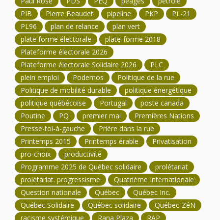
Paul Rose
PDS
PEQ
péages
pétrole
PIB
Pierre Beaudet
pipeline
PKP
PL-21
PL96
plan de relance
plan vert
plate forme électorale
plate-forme 2018
Plateforme électorale 2026
Plateforme électorale Solidaire 2026
PLC
plein emploi
Podemos
Politique de la rue
Politique de mobilité durable
politique énergétique
politique québécoise
Portugal
poste canada
Poutine
PQ
premier mai
Premières Nations
Presse-toi-à-gauche
Prière dans la rue
Printemps 2015
Printemps érable
Privatisation
pro-choix
productivité
Programme 2025 de Québec solidaire
prolétariat
prolétariat. progressisme
Quatrième Internationale
Question nationale
Québec
Québec Inc.
Québec Solidaire
Québec solidaire
Québec-ZéN
racisme systémique
Rana Plaza
RAP