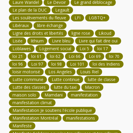
Laure Waridel
Le Devoir
Le grand déblocage
Le plan de la DUC
Legault
Les soulèvements du fleuve
LFI
LGBTQ+
Libéraux
libre-échange
Ligne des droits et libertés
ligne rose
Likoud
Lisée
lithium
Livre bleu
Livre qui fait dire oui
Loblawes
Logement social
Loi 5
loi 17
loi 21
loi 61
loi 62
Loi 66
Loi 69
loi 70
loi 96
Loi 97
loi 98
Loi 101
loi des Indiens
loisir motorisé
Los Angeles
Louis Riel
Lutte commune
Lutte continue
lutte de classe
Lutte des classes
lutte du taxi
Macron
maison solo
Mamdani
manifestation
manifestation climat
Manifestation Je soutiens l'école publique
Manifestation Montréal
manifestations
Manifeste