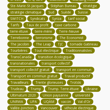
Ste-Marie-St-Jacques
Stéphan Bureau
stratégie
stratégie climatique
Sud
Suède
Suisse
SWITCH
Syndicats
Syriza
tarif social
Tarifs
Taux de profit
taxe carbone
terre-étuve
terre-mère
Terre-Neuve
Terrebonne
terrorisme
The Economist
The Jacobin
The Leap
TJC
tornade Gatineau
Tourbières
Tout-électrique
Traditionnalistes
TransCanada
transition écologique
transnationales
transport collectif
transport collectif gratuit
transport en commun
Transport en commun gratuit
Travail productif
Travailleurs
Trente glorieuses
Trotski
Trudeau
Trump
Trump. Terre-étuve
Ukraine
Ultimatum 2020
Union paysanne
université
UNRWA
UPA
UQÀM
vaccin
Val-d'Or
Vallée-Jonction
Vancouver
véhicule électrique